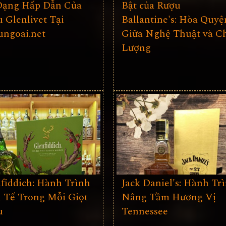
Dạng Hấp Dẫn Của
Bật của Rượu
 Glenlivet Tại
Ballantine's: Hòa Quyệ
ngoai.net
Giữa Nghệ Thuật và C
Lượng
fiddich: Hành Trình
Jack Daniel's: Hành Tr
 Tế Trong Mỗi Giọt
Nâng Tầm Hương Vị
u
Tennessee