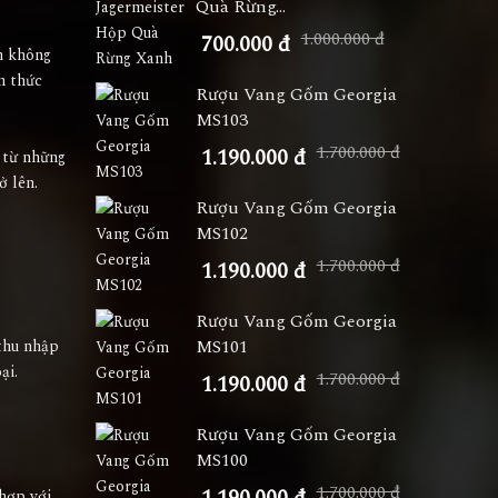
Quà Rừng...
1.000.000 đ
700.000 đ
ăm không
m thức
Rượu Vang Gốm Georgia
MS103
1.700.000 đ
1.190.000 đ
 từ những
ở lên.
Rượu Vang Gốm Georgia
MS102
1.700.000 đ
1.190.000 đ
Rượu Vang Gốm Georgia
MS101
thu nhập
oại.
1.700.000 đ
1.190.000 đ
Rượu Vang Gốm Georgia
MS100
1.700.000 đ
 hợp với