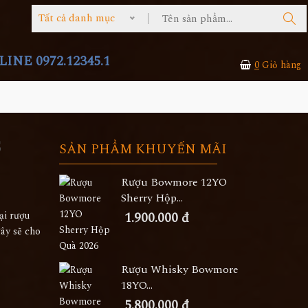
Tất cả danh mục
INE 0972.12345.1
0
Giỏ hàng
s
SẢN PHẨM KHUYẾN MÃI
Rượu Bowmore 12YO
Sherry Hộp...
ại rượu
1.900.000 đ
đây sẽ cho
Rượu Whisky Bowmore
18YO...
5.800.000 đ