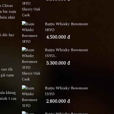
u Chivas
u bia rượu
 biến nhất
Rượu Whisky Bowmore
18YO
5 đắt hay
4.500.000 đ
Rượu Whisky Bowmore
15YO...
3.300.000 đ
 cao thì
 giá rượu
Rượu Whisky Bowmore
 nếu không
15YO
 mình 1 cửa
2.800.000 đ