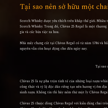
Tại sao nên sở hữu một cha
Scotch Whisky được yêu thích trên khắp thế giới. Nhiều t
Scotch Whisky. Trong đó, Chivas 25 Regal là một thương h
gia và các bữa tiệc xa hoa.
Nhà máy chưng cất tại Chivas Regal có từ năm 1786 và bắ
nguyên vẫn còn hoạt động cho đến ngày nay.
Tại sao
Chivas 25 là sự pha trộn tinh tế của những loại rượu wh
công thức và tỷ lệ độc đáo riêng tạo nên hương vị êm dịu
sành rượu. Không tin thì hãy nếm thử một ly Chivas Rega
Chivas 25 thuộc dòng Chivas Regal với kiểu dáng chai trò