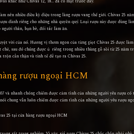
vas khác như Chivas 12, 18… đã có mặt trước đây.
làm nên nhiều điều kỳ diệu trong làng rượu vang thế giới. Chivas 25 n
 rượu dành riêng cho những nhà quyền quý. Loại rượu này được dùng là
 người thân, bạn bè, đối tác làm ăn.
tuyệt vời của nó. Hương vị thơm ngon của từng giọt Chivas 25 được làm
 chẽ, sau đó chúng được ủ riêng trong nhiều thùng gỗ sồi từ 25 năm tr
 trộn cẩn thận và tinh tế để tạo ra Chivas 25.
ửa hàng rượu ngoại HCM
007 và nhanh chóng chiếm được cảm tình của những người yêu rượu có 
l nói chung vẫn luôn chiếm được cảm tình của những người yêu rượu ng
vas 25 tại cửa hàng rượu ngoại HCM
rọng rất trang nghiêm. Vì vậy, giá rượu Chivas 25 chắc chắn phải phù