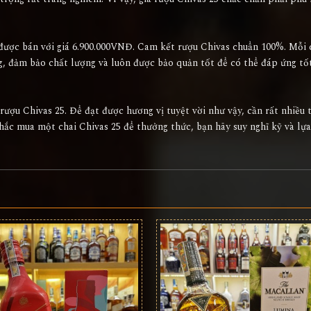
được bán với giá 6.900.000VNĐ. Cam kết rượu Chivas chuẩn 100%. Mỗi 
ng, đảm bảo chất lượng và luôn được bảo quản tốt để có thể đáp ứng tố
rượu Chivas 25. Để đạt được hương vị tuyệt vời như vậy, cần rất nhiều 
 nhắc mua một chai Chivas 25 để thưởng thức, bạn hãy suy nghĩ kỹ và lự