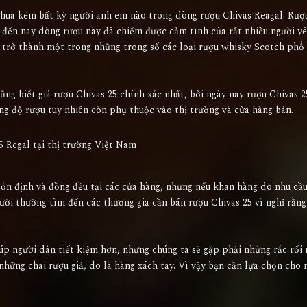
 thua kém bất kỳ người anh em nào trong dòng rượu Chivas Reagal. Rượ
 đến nay dòng rượu này đã chiếm được cảm tình của rất nhiều người yê
 trở thành một trong những trong số các loại rượu whisky Scotch phổ
ng biết giá rượu Chivas 25 chính xác nhất, bởi ngày nay rượu Chivas 2
ồng độ rượu tuy nhiên còn phụ thuộc vào thị trường và cửa hàng bán.
5 Regal tại thị trường Việt Nam
 ổn định và đồng đều tại các cửa hàng, nhưng nếu khan hàng do nhu cầu
gười thường tìm đến các thương gia cần bán rượu Chivas 25 vì nghĩ rằng
p người dân tiết kiệm hơn, nhưng chúng ta sẽ gặp phải những rắc rối
những chai rượu giả, do là hàng xách tay. Vì vậy bạn cần lựa chọn cho