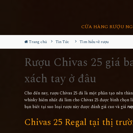
CỬA HÀNG RƯỢU NG
Trang chủ
Tin Tức
Tìm hiểu về rượu
Rượu Chivas 25 giá b
xách tay ở đâu
Cho đến nay, rượu Chivas 25 đã là một phần tạo nên thàn
whisky hiếm nhất đã làm cho Chivas 25 được bình chọn là 
bạn biết tại sao loại rượu này được đánh giá cao và giá
rượ
Chivas 25 Regal tại thị tr