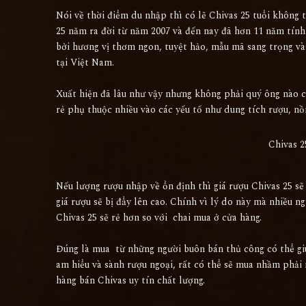
Nói về thời điểm du nhập thì có lẽ Chivas 25 tuổi không
25 năm ra đời từ năm 2007 và đến nay đã hơn 11 năm tính
bởi hương vị thơm ngon, tuyệt hảo, mẫu mã sang trọng và
tại Việt Nam.
Xuất hiện đã lâu như vậy nhưng không phải quý ông nào cũ
rẻ phụ thuộc nhiều vào các yếu tố như dung tích rượu, n
Chivas 2
Nếu lượng rượu nhập về ổn định thì giá rượu Chivas 25 sẽ
giá rượu sẽ bị đẩy lên cao. Chính vì lý do này mà nhiều n
Chivas 25 sẽ rẻ hơn so với chai mua ở cửa hàng.
Đúng là mua từ những người buôn bán thủ công có thể giú
am hiểu và sành rượu ngoại, rất có thể sẽ mua nhầm phải 
hàng bán Chivas uy tín chất lượng.