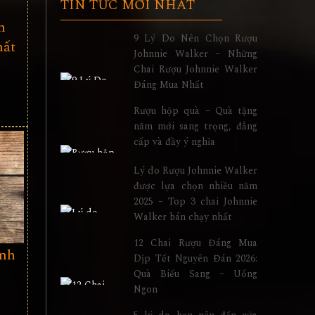
TIN TỨC MỚI NHẤT
n
9 Lý Do Nên Chọn Rượu
hất
Johnnie Walker – Những
Chai Rượu Johnnie Walker
Đáng Mua Nhất
Rượu hộp quà – Quà tặng
năm mới sang trọng, đẳng
cấp và đầy ý nghĩa
Lý do Rượu Johnnie Walker
được lựa chọn nhiều năm
2025 – Top 3 chai Johnnie
Walker bán chạy nhất
12 Chai Rượu Đáng Mua
ình
Dịp Tết Nguyên Đán 2026:
Quà Biếu Sang – Uống
Ngon
5 lý do bạn nên đến cửa