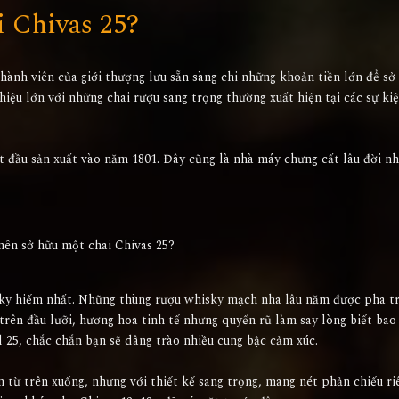
i Chivas 25?
hành viên của giới thượng lưu sẵn sàng chi những khoản tiền lớn để sở
iệu lớn với những chai rượu sang trọng thường xuất hiện tại các sự ki
t đầu sản xuất vào năm 1801. Đây cũng là nhà máy chưng cất lâu đời n
 nên sở hữu một chai Chivas 25?
isky hiếm nhất. Những thùng rượu whisky mạch nha lâu năm được pha t
 trên đầu lưỡi, hương hoa tinh tế nhưng quyến rũ làm say lòng biết bao
l 25, chắc chắn bạn sẽ dâng trào nhiều cung bậc cảm xúc.
n từ trên xuống, nhưng với thiết kế sang trọng, mang nét phản chiếu ri