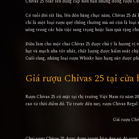
Chivas 25 toát lên đẳng cấp hơn hẳn những dòng rượu Chi
Có tuổi đời rất lâu, lên đến hàng chục năm, Chivas 25 đã 
chỉ là một loại rượu quý thông thường mà nó còn là loại
uống trong các bữa tiệc sang trọng hoặc làm quà tặng cho
Điều làm cho một chai Chivas 25 được chú ý là hương vị 
hạt và mạch nha tốt nhất, chất lượng được kiểm soát chặt
Cuối cùng, những loại rượu Whisky hảo hạng này được pha
Giá rượu Chivas 25 tại c
Rượu Chivas 25 có mặt tại thị trường Việt Nam từ năm 2
cao từ thời điểm đó. Từ trước đến nay, rượu Chivas Rega
Giá rượu Chi
Chai rượu Chivas 25 được đựng trong hộp đen vỏ đỏ sang t