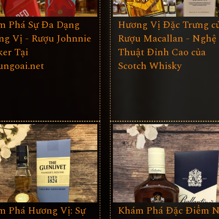
m Phá Sự Đa Dạng
Hương Vị Đặc Trưng c
g Vị - Rượu Johnnie
Rượu Macallan - Nghệ
er Tại
Thuật Đỉnh Cao của
ngoai.net
Scotch Whisky
 Phá Hương Vị: Sự
Khám Phá Đặc Điểm N