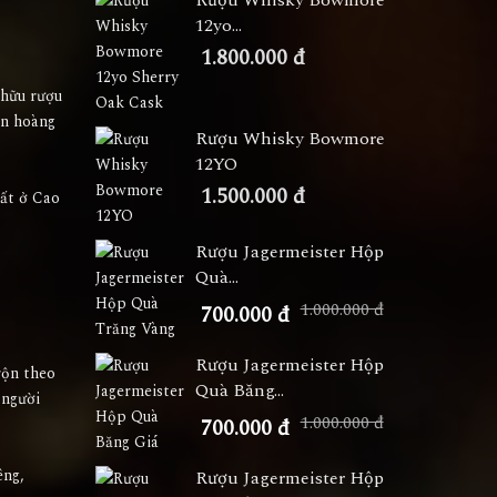
Rượu Whisky Bowmore
12yo...
1.800.000 đ
 hữu rượu
ện hoàng
Rượu Whisky Bowmore
12YO
1.500.000 đ
hất ở Cao
Rượu Jagermeister Hộp
Quà...
1.000.000 đ
700.000 đ
Rượu Jagermeister Hộp
rộn theo
Quà Băng...
 người
1.000.000 đ
700.000 đ
êng,
Rượu Jagermeister Hộp