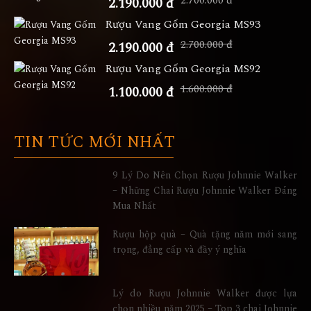
2.700.000 đ
2.190.000 đ
Rượu Vang Gốm Georgia MS93
2.700.000 đ
2.190.000 đ
Rượu Vang Gốm Georgia MS92
1.600.000 đ
1.100.000 đ
TIN TỨC MỚI NHẤT
9 Lý Do Nên Chọn Rượu Johnnie Walker
– Những Chai Rượu Johnnie Walker Đáng
Mua Nhất
Rượu hộp quà – Quà tặng năm mới sang
trọng, đẳng cấp và đầy ý nghĩa
Lý do Rượu Johnnie Walker được lựa
chọn nhiều năm 2025 – Top 3 chai Johnnie