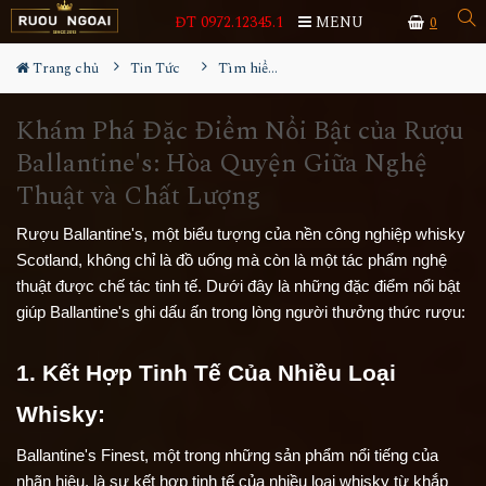
ĐT 0972.12345.1
MENU
0
Trang chủ
Tin Tức
Tìm hiểu về rượu
Khám Phá Đặc Điểm Nổi Bật của Rượu
Ballantine's: Hòa Quyện Giữa Nghệ
Thuật và Chất Lượng
Rượu Ballantine's, một biểu tượng của nền công nghiệp whisky
Scotland, không chỉ là đồ uống mà còn là một tác phẩm nghệ
thuật được chế tác tinh tế. Dưới đây là những đặc điểm nổi bật
giúp Ballantine's ghi dấu ấn trong lòng người thưởng thức rượu:
1. Kết Hợp Tinh Tế Của Nhiều Loại 
Whisky:
Ballantine's Finest, một trong những sản phẩm nổi tiếng của 
nhãn hiệu, là sự kết hợp tinh tế của nhiều loại whisky từ khắp 