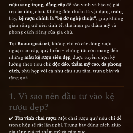
rượu sang trọng, đẳng cấp
để tôn vinh và bảo vệ giá
trị của từng chai. Không đơn thuần là vật dụng trưng
bày,
kệ rượu chính là "bệ đỡ nghệ thuật"
, giúp không
gian sống trở nên tinh tế, thể hiện gu thẩm mỹ và
phong cách riêng của gia chủ.
Tại
Ruoungoai.net
, không chỉ có các dòng rượu
ngoại cao cấp, quý hiếm – chúng tôi còn mang đến
những
mẫu kệ rượu siêu đẹp
, được tuyển chọn kỹ
lưỡng theo tiêu chí:
độc đáo, thẩm mỹ cao, đa phong
cách
, phù hợp với cả nhu cầu sưu tầm, trưng bày và
tặng quà.
1. Vì sao nên đầu tư vào kệ
rượu đẹp?
✔️
Tôn vinh chai rượu
: Một chai rượu quý nếu chỉ để
trong hộp sẽ rất lãng phí. Trưng bày đúng cách giúp
gia tăng giá trị thẩm mỹ và cảm xúc.