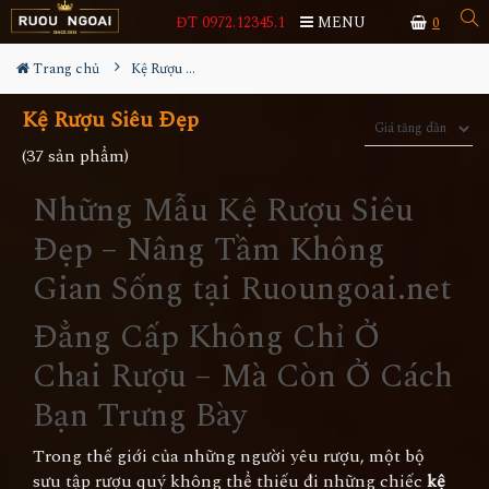
ĐT 0972.12345.1
MENU
0
Trang chủ
Kệ Rượu Siêu Đẹp
Kệ Rượu Siêu Đẹp
(37 sản phẩm)
Những Mẫu Kệ Rượu Siêu
Đẹp – Nâng Tầm Không
Gian Sống tại Ruoungoai.net
Đẳng Cấp Không Chỉ Ở
Chai Rượu – Mà Còn Ở Cách
Bạn Trưng Bày
Trong thế giới của những người yêu rượu, một bộ
sưu tập rượu quý không thể thiếu đi những chiếc
kệ