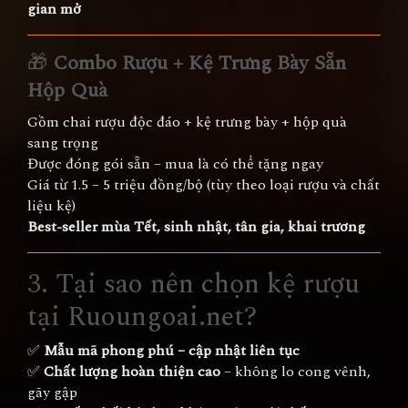
gian mở
🎁
Combo Rượu + Kệ Trưng Bày Sẵn
Hộp Quà
Gồm chai rượu độc đáo + kệ trưng bày + hộp quà
sang trọng
Được đóng gói sẵn – mua là có thể tặng ngay
Giá từ 1.5 – 5 triệu đồng/bộ (tùy theo loại rượu và chất
liệu kệ)
Best-seller mùa Tết, sinh nhật, tân gia, khai trương
3. Tại sao nên chọn kệ rượu
tại Ruoungoai.net?
✅
Mẫu mã phong phú – cập nhật liên tục
✅
Chất lượng hoàn thiện cao
– không lo cong vênh,
gãy gập