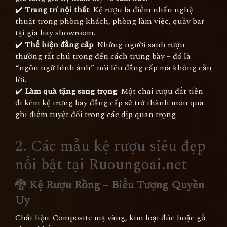
✔️
Trang trí nội thất
: Kệ rượu là điểm nhấn nghệ
thuật trong phòng khách, phòng làm việc, quầy bar
tại gia hay showroom.
✔️
Thể hiện đẳng cấp
: Những người sành rượu
thường rất chú trọng đến cách trưng bày – đó là
“ngôn ngữ hình ảnh” nói lên đẳng cấp mà không cần
lời.
✔️
Làm quà tặng sang trọng
: Một chai rượu đắt tiền
đi kèm kệ trưng bày đẳng cấp sẽ trở thành món quà
ghi điểm tuyệt đối trong các dịp quan trọng.
2. Các mẫu kệ rượu siêu đẹp
nổi bật tại Ruoungoai.net
🐉
Kệ Rượu Rồng – Biểu Tượng Quyền
Uy
Chất liệu: Composite mạ vàng, kim loại đúc hoặc gỗ