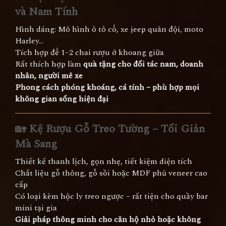
và Nam Tính
Hình dáng: Mô hình ô tô cổ, xe jeep quân đội, moto
Harley…
Tích hợp để 1–2 chai rượu ở khoang giữa
Rất thích hợp làm
quà tặng cho đối tác nam, doanh
nhân, người mê xe
Phong cách phóng khoáng, cá tính – phù hợp mọi
không gian sống hiện đại
🏡
Kệ Rượu Gỗ Treo Tường – Tối Giản
Mà Sang
Thiết kế thanh lịch, gọn nhẹ, tiết kiệm diện tích
Chất liệu gỗ thông, gỗ sồi hoặc MDF phủ veneer cao
cấp
Có loại kèm hộc ly treo ngược – rất tiện cho quầy bar
mini tại gia
Giải pháp thông minh cho căn hộ nhỏ hoặc không