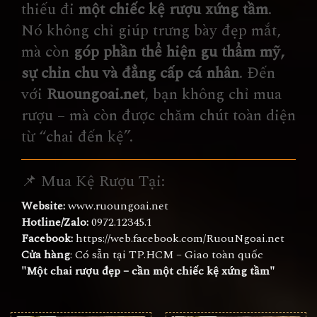
thiếu đi
một chiếc kệ rượu xứng tầm
.
Nó không chỉ giúp trưng bày đẹp mắt,
mà còn
góp phần thể hiện gu thẩm mỹ,
sự chỉn chu và đẳng cấp cá nhân
. Đến
với
Ruoungoai.net
, bạn không chỉ mua
rượu – mà còn được chăm chút toàn diện
từ “chai đến kệ”.
📌 Mua Kệ Rượu Tại:
Website:
www.ruoungoai.net
Hotline/Zalo:
0972.12345.1
Facebook:
https://web.facebook.com/RuouNgoai.net
Cửa hàng
: Có sẵn tại TP.HCM – Giao toàn quốc
"Một chai rượu đẹp – cần một chiếc kệ xứng tầm"