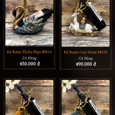
Kệ Rượu Thiên Nga MS14
Kệ Rượu Con Hươu MS25
Có Hàng
Có Hàng
450.000 đ
490.000 đ