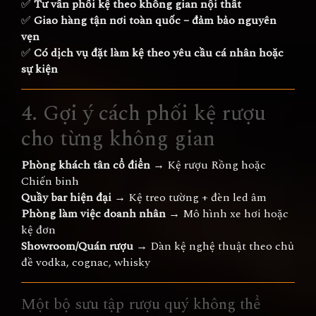
✅
Tư vấn phối kệ theo không gian nội thất
✅
Giao hàng tận nơi toàn quốc – đảm bảo nguyên
vẹn
✅
Có dịch vụ đặt làm kệ theo yêu cầu cá nhân hoặc
sự kiện
4. Gợi ý cách phối kệ rượu
cho từng không gian
Phòng khách tân cổ điển
→ Kệ rượu Rồng hoặc
Chiến binh
Quầy bar hiện đại
→ Kệ treo tường + đèn led âm
Phòng làm việc doanh nhân
→ Mô hình xe hơi hoặc
kệ đơn
Showroom/Quán rượu
→ Dàn kệ nghệ thuật theo chủ
đề vodka, cognac, whisky
Một bộ sưu tập rượu quý không thể