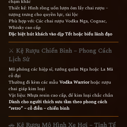
chạm khắc
Thiết kế: Hình rồng uốn lượn ôm lấy chai rượu –
tượng trưng cho quyền lực, tài lộc
Phù hợp với: Các chai rượu Vodka Nga, Cognac,
Whisky cao cấp
Đặc biệt hút khách vào dịp Tết hoặc biếu lãnh đạo
⚔️
Kệ Rượu Chiến Binh – Phong Cách
Lịch Sử
Mô phỏng các hiệp sĩ, tướng quân Nga hoặc La Mã
cổ đại
Thường đi kèm các mẫu
Vodka Warrior
hoặc rượu
chai giáp kim loại
Vật liệu: Nhựa resin cao cấp, đế kim loại chắc chắn
Dành cho người thích sưu tầm theo phong cách
“retro” – cổ điển – chiến binh
🚗
Kệ Rượu Mô Hình Xe Hơi – Tinh Tế