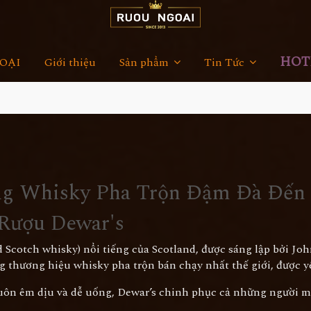
HOTL
OẠI
Giới thiệu
Sản phẩm
Tin Tức
ng Whisky Pha Trộn Đậm Đà Đến 
 Rượu Dewar's
 Scotch whisky) nổi tiếng của Scotland, được sáng lập bởi Jo
g thương hiệu whisky pha trộn bán chạy nhất thế giới, được y
 luôn êm dịu và dễ uống, Dewar’s chinh phục cả những người m