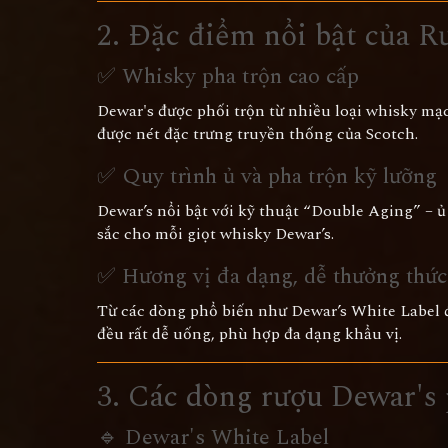
2. Đặc điểm nổi bật của R
✅ Whisky pha trộn cao cấp
Dewar's được phối trộn từ nhiều loại whisky mạ
được nét đặc trưng truyền thống của Scotch.
✅ Quy trình ủ và pha trộn kỹ lưỡng
Dewar’s nổi bật với kỹ thuật “Double Aging” – ủ
sắc cho mỗi giọt whisky Dewar’s.
✅ Hương vị đa dạng, dễ thưởng thức
Từ các dòng phổ biến như Dewar’s White Label đ
đều rất dễ uống, phù hợp đa dạng khẩu vị.
3. Các dòng rượu Dewar's
🔹 Dewar's White Label