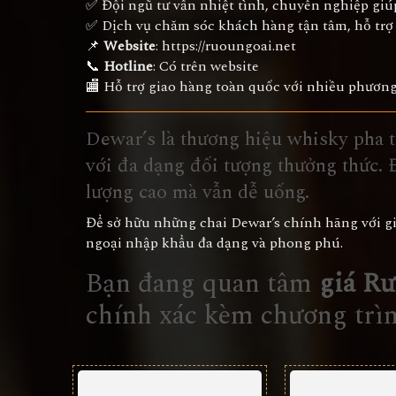
✅ Đội ngũ tư vấn nhiệt tình, chuyên nghiệp giú
✅ Dịch vụ chăm sóc khách hàng tận tâm, hỗ trợ đ
📌
Website
:
https://ruoungoai.net
📞
Hotline
: Có trên website
🏬 Hỗ trợ giao hàng toàn quốc với nhiều phương
Dewar’s là thương hiệu whisky pha t
với đa dạng đối tượng thưởng thức. 
lượng cao mà vẫn dễ uống.
Để sở hữu những chai Dewar’s chính hãng với gi
ngoại nhập khẩu đa dạng và phong phú.
Bạn đang quan tâm
giá R
chính xác kèm chương trì