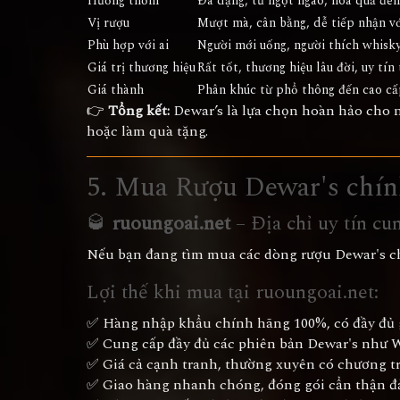
Hương thơm
Đa dạng, từ ngọt ngào, hoa quả đến
Vị rượu
Mượt mà, cân bằng, dễ tiếp nhận với
Phù hợp với ai
Người mới uống, người thích whisky
Giá trị thương hiệu
Rất tốt, thương hiệu lâu đời, uy tín 
Giá thành
Phân khúc từ phổ thông đến cao cấp
👉
Tổng kết:
Dewar’s là lựa chọn hoàn hảo cho 
hoặc làm quà tặng.
5. Mua Rượu Dewar's chín
🥃
ruoungoai.net
– Địa chỉ uy tín c
Nếu bạn đang tìm mua các dòng rượu Dewar's ch
Lợi thế khi mua tại ruoungoai.net:
✅ Hàng nhập khẩu chính hãng 100%, có đầy đủ g
✅ Cung cấp đầy đủ các phiên bản Dewar's như W
✅ Giá cả cạnh tranh, thường xuyên có chương t
✅ Giao hàng nhanh chóng, đóng gói cẩn thận đ