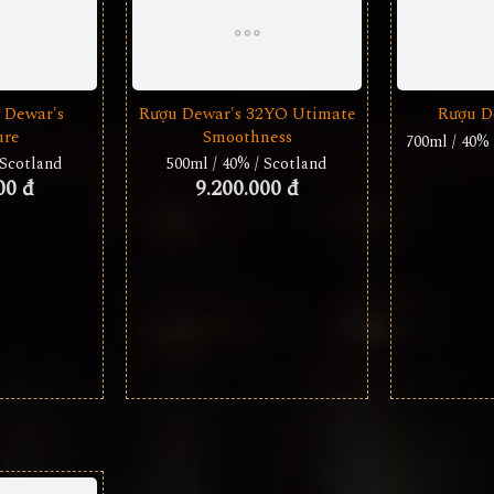
 Dewar's
Rượu D
ure
700ml / 40% 
 Scotland
00 đ
Rượu Dewar's 32YO Utimate
Smoothness
500ml / 40% / Scotland
9.200.000 đ