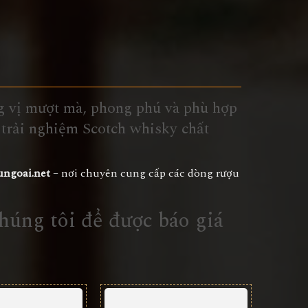
ng vị mượt mà, phong phú và phù hợp
 trải nghiệm Scotch whisky chất
ungoai.net
– nơi chuyên cung cấp các dòng rượu
chúng tôi để được báo giá