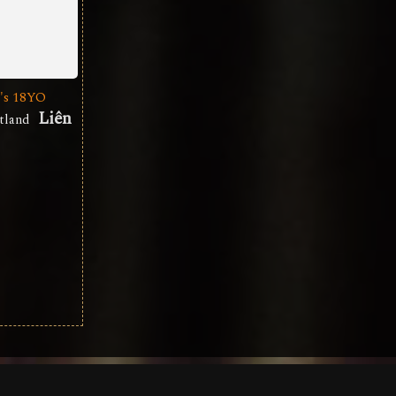
's 18YO
Liên
otland