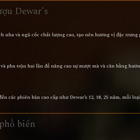
ượu Dewar's
ch nha và ngũ cốc chất lượng cao, tạo nên hương vị đặc trưn
 và pha trộn hai lần để nâng cao sự mượt mà và cân bằng hương
ến các phiên bản cao cấp như Dewar’s 12, 18, 25 năm, mỗi lo
 phổ biến