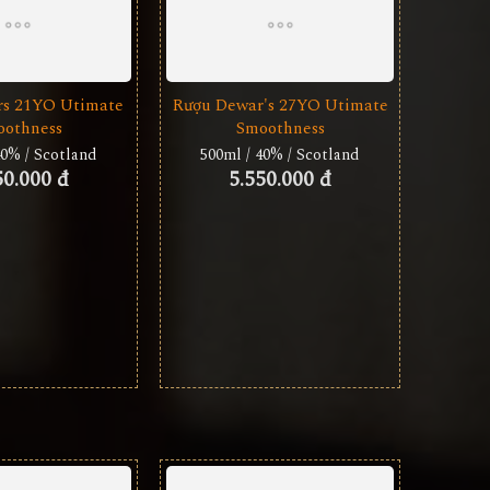
s 21YO Utimate
Rượu Dewar's 27YO Utimate
othness
Smoothness
40% / Scotland
500ml / 40% / Scotland
50.000 đ
5.550.000 đ