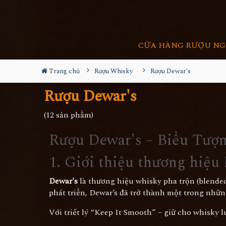
CỬA HÀNG RƯỢU NG
Trang chủ
Rượu Whisky
Rượu Dewar's
Rượu Dewar's
(12 sản phẩm)
Rượu Dewar's – Biểu Tượ
1. Giới thiệu thương hiệu
Dewar's
là thương hiệu whisky pha trộn (blended
phát triển, Dewar’s đã trở thành một trong nhữn
Với triết lý “Keep It Smooth” – giữ cho whisky