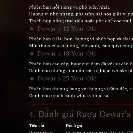
Phiên bản nổi tiếng và phổ biến nhất.
Hương vị nhẹ nhàng, pha trộn hài hòa giữa vị ng
Thích hợp uống trực tiếp hoặc pha chế cocktail.
🔹 Dewar's 12 Year Old
Phiên bản ủ lâu hơn, hương vị phức hợp và sâu 
Mùi thơm của mật ong, táo xanh, cam quýt cùng 
🔹 Dewar's 18 Year Old
Phiên bản cao cấp, hương vị đậm đà với sự cân 
Dành cho những ai muốn trải nghiệm whisky ph
🔹 Dewar's 25 Year Old
Phiên bản thượng hạng với hương vị đậm đặc, ti
Dành cho người sành whisky thực sự.
4. Đánh giá Rượu Dewar's
Tiêu chí
Đánh giá