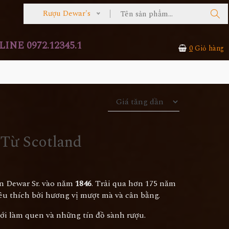
Rượu Dewar's
INE 0972.12345.1
0
Giỏ hàng
Từ Scotland
hn Dewar Sr. vào năm
1846
. Trải qua hơn 175 năm
êu thích bởi hương vị mượt mà và cân bằng.
ới làm quen và những tín đồ sành rượu.