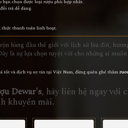
p bạn chọn được loại rượu phù hợp nhất.
ổi trả dễ dàng.
 thức thanh toán linh hoạt.
rộn hàng đầu thế giới với lịch sử lâu đời, hươ
Đây là sự lựa chọn tuyệt vời cho những ai muốn
á tốt và dịch vụ uy tín tại Việt Nam, đừng quên ghé thăm
ruo
ượu Dewar's
, hãy liên hệ ngay với 
nh khuyến mãi.