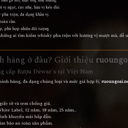
 mùi gỗ sồi, mật ong nhẹ nhàng.
 vị ngọt, cay nhẹ, hậu vị kéo dài.
 pha trộn, đa dạng khẩu vị.
toàn cầu.
, phù hợp nhiều đối tượng.
những ai tìm kiếm whisky pha trộn với hương vị mượt mà, dễ 
h hãng ở đâu? Giới thiệu
ruoungo
ung cấp Rượu Dewar's tại Việt Nam
ính hãng, đa dạng chủng loại và mức giá hợp lý,
ruoungoai.n
iấy tờ và tem chống giả.
hite Label, 12 năm, 18 năm, 25 năm…
rình khuyến mãi hấp dẫn.
ảm bảo an toàn sản phẩm.