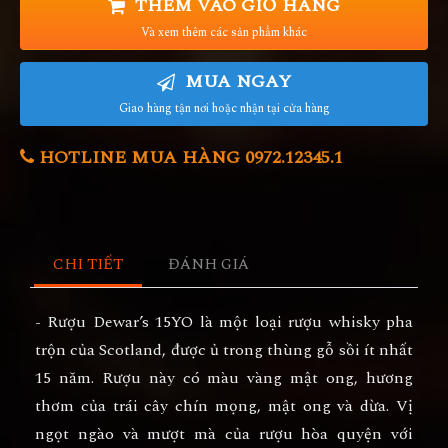
THÊM VÀO GIỎ HÀNG
Và xem thêm các sản phẩm khác
MUA NGAY
Giao hàng tận nơi hoặc nhận tại cửa hàng
HOTLINE MUA HÀNG 0972.12345.1
CHI TIẾT
ĐÁNH GIÁ
- Rượu Dewar’s 15YO là một loại rượu whisky pha
trộn của Scotland, được ủ trong thùng gỗ sồi ít nhất
15 năm. Rượu này có màu vàng mật ong, hương
thơm của trái cây chín mọng, mật ong và dừa. Vị
ngọt ngào và mượt mà của rượu hòa quyện với