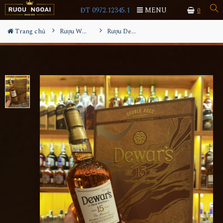
ĐT 0972.12345.1
MENU
0
Trang chủ
Rượu Whisky
Rượu Dewar's 15YO Hộp Quà