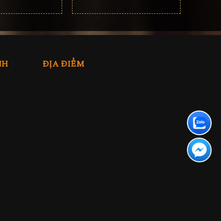
NH
ĐỊA ĐIỂM