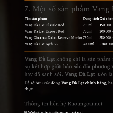
7. Một số sản phẩm Vang 
Tên sản phẩm
Dung tích
Giá tha
Vang Đà Lạt Classic Red
750ml
150.000 
Vang Đà Lạt Export Red
750ml
200.000 
Vang Chateau Dalat Reserve Merlot
750ml
350.000 
Vang Đà Lạt Bịch 3L
3000ml
~480.00
Vang Đà Lạt
không chỉ là sản phẩm r
sự
kết hợp giữa bản sắc địa phương 
hay đã sành sỏi,
Vang Đà Lạt
luôn là
Để sở hữu các dòng
Vang Đà Lạt chính hãng
, h
thực.
Thông tin liên hệ Ruoungoai.net
🌐 Website:
https://ruoungoai.net