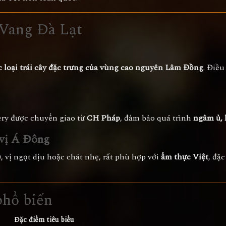
 Vang Đà Lạt
c loại trái cây đặc trưng của vùng cao nguyên Lâm Đồng
. Điều
ery được chuyển giao từ
CH Pháp
, đảm bảo quá trình
ngâm ủ, 
 vị Á Đông
 vị ngọt dịu hoặc chát nhẹ, rất phù hợp với
ẩm thực Việt
, đặ
phổ biến
Đặc điểm tiêu biểu