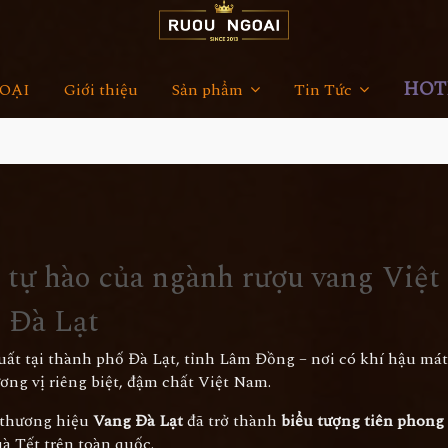
HOTL
OẠI
Giới thiệu
Sản phẩm
Tin Tức
 tự hào của ngành rượu vang Việ
g Đà Lạt
uất tại thành phố Đà Lạt, tỉnh Lâm Đồng – nơi có khí hậu má
ng vị riêng biệt, đậm chất Việt Nam.
 thương hiệu
Vang Đà Lạt
đã trở thành
biểu tượng tiên phong
uà Tết trên toàn quốc.