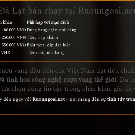
Đà Lạt bán chạy tại Ruoungoai.ne
m khảo
Phù hợp với mục đích
– 180.000 VNĐ
Dùng hàng ngày, nhà hàng
– 250.000 VNĐ
Tiệc, tiếp khách
– 550.000 VNĐ
Biếu tặng, dịp đặc biệt
0 VNĐ
Tiệc cưới, nhà hàng
ượu vang đầu tiên của Việt Nam đạt tiêu chuẩn
và tinh hoa công nghệ rượu vang thế giới
. Dù b
 lựa chọn đáng tin cậy trong phân khúc giá tốt 
ãy đến ngay với
Ruoungoai.net
– nơi mang đến sự
tinh túy tro