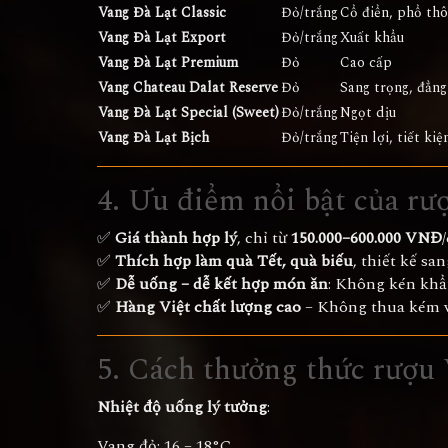
Vang Đà Lạt Classic
Đỏ/trắng
Cổ điển, phổ th
Vang Đà Lạt Export
Đỏ/trắng
Xuất khẩu
Vang Đà Lạt Premium
Đỏ
Cao cấp
Vang Chateau Dalat Reserve
Đỏ
Sang trọng, đẳng
Vang Đà Lạt Special (Sweet)
Đỏ/trắng
Ngọt dịu
Vang Đà Lạt Bịch
Đỏ/trắng
Tiện lợi, tiết ki
4. Ưu điểm nổi bật của rư
✅
Giá thành hợp lý
, chỉ từ
150.000–600.000 VNĐ
✅
Thích hợp làm quà Tết, quà biếu
, thiết kế sa
✅
Dễ uống – dễ kết hợp món ăn
: Không kén khẩu
✅
Hàng Việt chất lượng cao
– Không thua kém v
5. Cách thưởng thức rượu
Nhiệt độ uống lý tưởng
:
Vang đỏ: 16 – 18°C