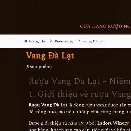
CỬA HÀNG RƯỢU NG
Trang chủ
Rượu Vang
Vang Đà Lạt
Vang Đà Lạt
(5 sản phẩm)
Rượu Vang Đà Lạt – Niềm
1. Giới thiệu về rượu Van
Rượu Vang Đà Lạt
là dòng rượu vang được sản x
để trồng nho, tạo nên những chai vang mang hươ
Được giới thiệu từ năm 1999 bởi
Ladora Winery
,
nhà hàng, khách sạn cao cấp, tiệc cưới và hộp q