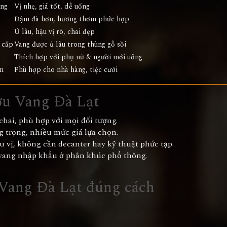
ông
Vị nhẹ, giá tốt, dễ uống
Đậm đà hơn, hương thơm phức hợp
Ủ lâu, hậu vị rõ, chai đẹp
 cấp
Vang được ủ lâu trong thùng gỗ sồi
Thích hợp với phụ nữ & người mới uống
ệm
Phù hợp cho nhà hàng, tiệc cưới
ợu Vang Đà Lạt
/chai, phù hợp với mọi đối tượng.
ng trọng, nhiều mức giá lựa chọn.
 vị, không cần decanter hay kỹ thuật phức tạp.
ang nhập khẩu ở phân khúc phổ thông.
 Vang Đà Lạt đúng cách