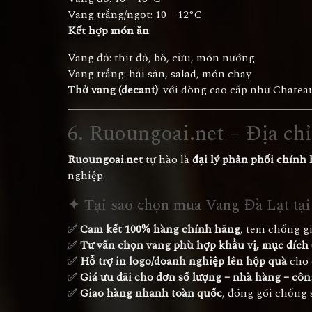
Vang trắng/ngọt: 10 – 12°C
Kết hợp món ăn
:
Vang đỏ: thịt đỏ, bò, cừu, món nướng
Vang trắng: hải sản, salad, món chay
Thở vang (decant)
: với dòng cao cấp như Chateau
6. Ruoungoai.net – Địa ch
Ruoungoai.net
tự hào là
đại lý phân phối chính
nghiệp.
✦ Tại sao chọn mua Vang Đà Lạt tại
✅
Cam kết 100% hàng chính hãng
, tem chống gi
✅
Tư vấn chọn vang phù hợp khẩu vị, mục đích (
✅
Hỗ trợ in logo/doanh nghiệp lên hộp quà
cho d
✅
Giá ưu đãi cho đơn số lượng – nhà hàng – côn
✅
Giao hàng nhanh toàn quốc
, đóng gói chống 