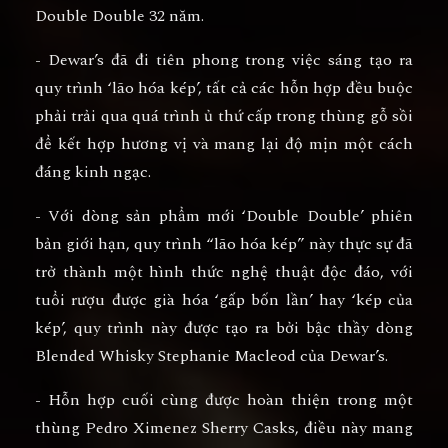
Double Double 32 năm.
- Dewar’s đã đi tiên phong trong việc sáng tạo ra
quy trình ‘lão hóa kép’, tất cả các hỗn hợp đều buộc
phải trải qua quá trình ủ thứ cấp trong thùng gỗ sồi
để kết hợp hương vị và mang lại độ mịn một cách
đáng kinh ngạc.
- Với dòng sản phẩm mới ‘Double Double’ phiên
bản giới hạn, quy trình “lão hóa kép” này thực sự đã
trở thành một hình thức nghệ thuật độc đáo, với
tuổi rượu được già hóa ‘gấp bốn lần’ hay ‘kép của
kép’, quy trình này được tạo ra bởi bậc thầy dòng
Blended Whisky Stephanie Macleod của Dewar’s.
- Hỗn hợp cuối cùng được hoàn thiện trong một
thùng Pedro Ximenez Sherry Casks, điều này mang