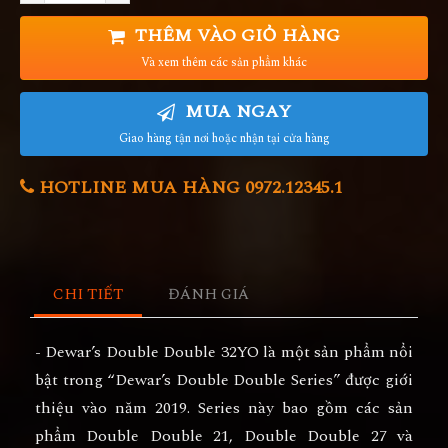
THÊM VÀO GIỎ HÀNG
Và xem thêm các sản phẩm khác
MUA NGAY
Giao hàng tận nơi hoặc nhận tại cửa hàng
HOTLINE MUA HÀNG 0972.12345.1
CHI TIẾT
ĐÁNH GIÁ
- Dewar’s Double Double 32YO là một sản phẩm nổi
bật trong “Dewar’s Double Double Series” được giới
thiệu vào năm 2019. Series này bao gồm các sản
phẩm Double Double 21, Double Double 27 và