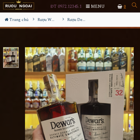
ĐT 0972.12345.1
MENU
0
Trang chủ
Rượu Whisky
Rượu Dewar's 32YO Utimate Smoothness