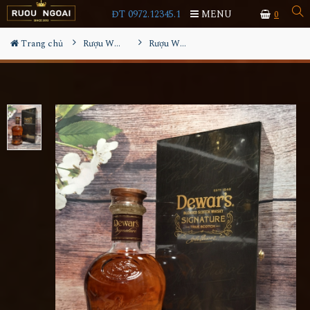
ĐT 0972.12345.1
MENU
0
Trang chủ
Rượu Whisky
Rượu Whisky Dewar's Signature