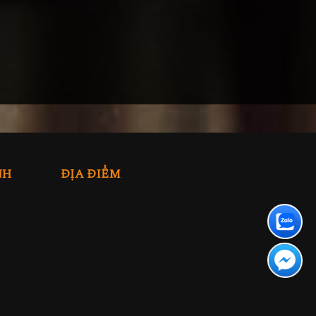
NH
ĐỊA ĐIỂM