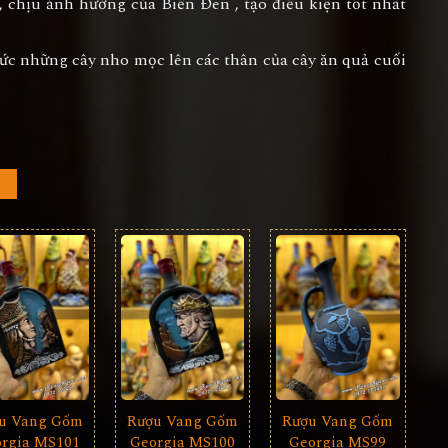
 chịu ảnh hưởng của Biển Đen , tạo điều kiện tốt nhất
ức những cây nho mọc lên các thân của cây ăn quả cuối
u Vang Gốm
Rượu Vang Gốm
Rượu Vang Gốm
rgia MS101
Georgia MS99
Georgia MS100