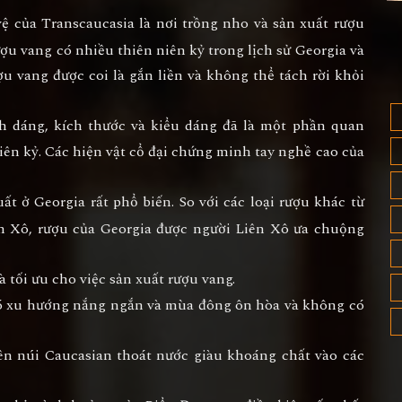
 của Transcaucasia là nơi trồng nho và sản xuất rượu
ượu vang có nhiều thiên niên kỷ trong lịch sử Georgia và
ợu vang được coi là gắn liền và không thể tách rời khỏi
 dáng, kích thước và kiểu dáng đã là một phần quan
iên kỷ. Các hiện vật cổ đại chứng minh tay nghề cao của
t ở Georgia rất phổ biến. So với các loại rượu khác từ
ên Xô, rượu của Georgia được người Liên Xô ưa chuộng
 tối ưu cho việc sản xuất rượu vang.
 có xu hướng nắng ngắn và mùa đông ôn hòa và không có
trên núi Caucasian thoát nước giàu khoáng chất vào các