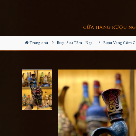
CỬA HÀNG RƯỢU NG
Trang chủ
Rượu Sưu Tầm - Nga