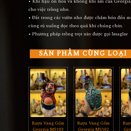
• Khí hậu ôn hòa và không khí ẩm của Georgia,
cho việc trồng nho.
• Đất trong các vườn nho được chăm bón đến m
cùng rủ xuống dọc theo quả khi chúng chín.
• Phương pháp trồng trọt này được gọi lmaglar
SẢN PHẨM CÙNG LOẠI
Rượu Vang Gốm
Rượ
Rượu Vang Gốm
Georgia MS103
Geo
Georgia MS102