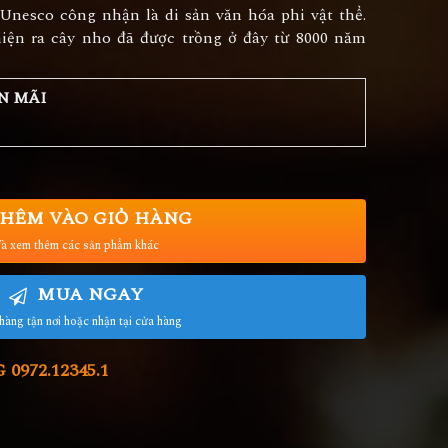
Unesco công nhận là di sản văn hóa phi vật thể.
iện ra cây nho đã được trồng ở đây từ 8000 năm
N MÃI
HÊM VÀO GIỎ HÀNG
à xem thêm các sản phẩm khác
MUA NGAY
hàng tận nơi hoặc nhận tại cửa hàng
972.12345.1