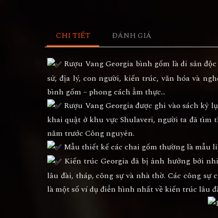
CHI TIẾT
ĐÁNH GIÁ
Rượu Vang Georgia bình gốm là di sản độc đ
sử, địa lý, con người, kiến trúc, văn hóa và ng
bình gốm – phong cách ẩm thực…
Rượu Vang Georgia được ghi vào sách kỷ lục
khai quật ở khu vực Shulaveri, người ta đã tìm 
năm trước Công nguyên.
Mẫu thiết kế các chai gốm thường là mẫu lin
Kiến trúc Georgia đã bị ảnh hưởng bởi nh
lâu đài, tháp, công sự và nhà thờ. Các công sự c
là một số ví dụ điển hình nhất về kiến trúc lâu 