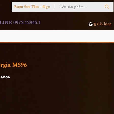
Rượu Sưu Tầm - Nga
INE 0972.12345.1
0
Giỏ hàng
rgia MS96
a MS96