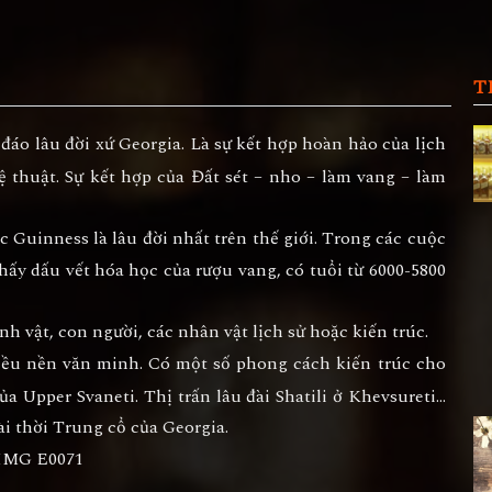
T
áo lâu đời xứ Georgia. Là sự kết hợp hoàn hảo của lịch
hệ thuật. Sự kết hợp của Đất sét – nho – làm vang – làm
 Guinness là lâu đời nhất trên thế giới. Trong các cuộc
thấy dấu vết hóa học của rượu vang, có tuổi từ 6000-5800
h vật, con người, các nhân vật lịch sử hoặc kiến trúc.
iều nền văn minh. Có một số phong cách kiến trúc cho
ủa Upper Svaneti. Thị trấn lâu đài Shatili ở Khevsureti…
đài thời Trung cổ của Georgia.