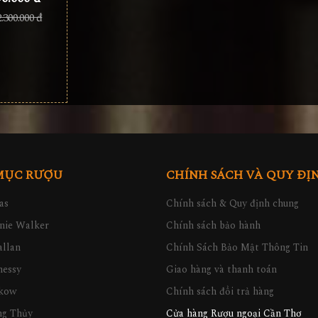
2.300.000 đ
MỤC RƯỢU
CHÍNH SÁCH VÀ QUY ĐỊ
as
Chính sách & Quy định chung
nie Walker
Chính sách bảo hành
llan
Chính Sách Bảo Mật Thông Tin
nessy
Giao hàng và thanh toán
kow
Chính sách đổi trả hàng
ng Thủy
Cửa hàng Rượu ngoại Cần Thơ