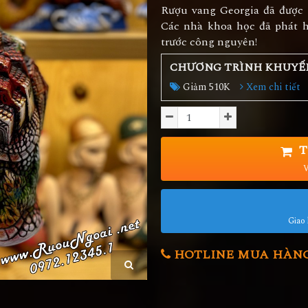
Rượu vang Georgia đã được 
Các nhà khoa học đã phát h
trước công nguyên!
CHƯƠNG TRÌNH KHUYẾ
Giảm 510K
Xem chi tiết
T
V
Giao 
HOTLINE MUA HÀNG 0