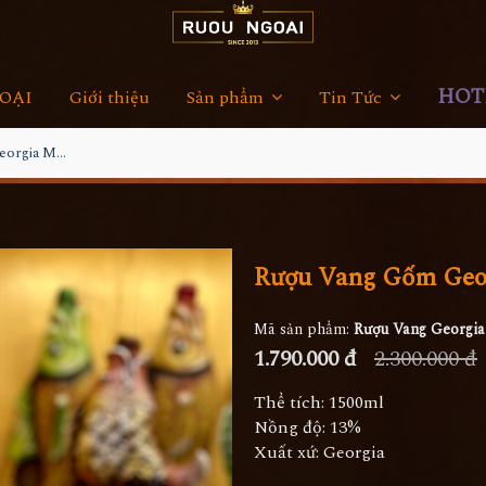
HOTL
OẠI
Giới thiệu
Sản phẩm
Tin Tức
Rượu Vang Gốm Georgia MS96
Rượu Vang Gốm Geo
Mã sản phẩm:
Rượu Vang Georgi
1.790.000 đ
2.300.000 đ
Thể tích: 1500ml
Nồng độ: 13%
Xuất xứ: Georgia