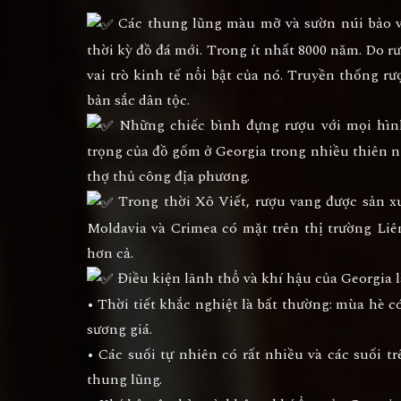
Các thung lũng màu mỡ và sườn núi bảo vệ
thời kỳ đồ đá mới. Trong ít nhất 8000 năm. Do r
vai trò kinh tế nổi bật của nó. Truyền thống rư
bản sắc dân tộc.
Những chiếc bình đựng rượu với mọi hình
trọng của đồ gốm ở Georgia trong nhiều thiên n
thợ thủ công địa phương.
Trong thời Xô Viết, rượu vang được sản xuấ
Moldavia và Crimea có mặt trên thị trường Li
hơn cả.
Điều kiện lãnh thổ và khí hậu của Georgia là
• Thời tiết khắc nghiệt là bất thường: mùa hè
sương giá.
• Các suối tự nhiên có rất nhiều và các suối 
thung lũng.