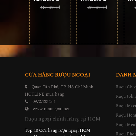
2.000.000 đ
1.800.000 đ
CỬA HÀNG RƯỢU NGOẠI
DANH 
Quận Tân Phú, TP. Hồ Chí Minh
Rượu Chiv
HOTLINE mua hàng
Rượu John
0972.12345.1
Rượu Maca
www.ruoungoai.net
Rượu Hen
Rượu ngoại chính hãng tại HCM
Rượu Meu
Top 10 Cửa hàng rượu ngoại HCM
Rượu Pho