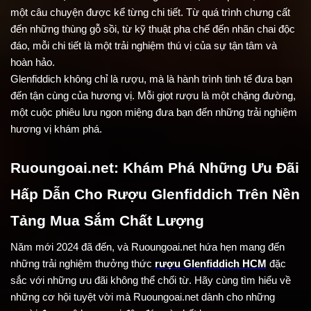
một câu chuyện được kể từng chi tiết. Từ quá trình chưng cất 
đến những thùng gỗ sồi, từ kỹ thuật pha chế đến nhãn chai độc 
đáo, mỗi chi tiết là một trải nghiệm thú vị của sự tận tâm và 
hoàn hảo.
Glenfiddich không chỉ là rượu, mà là hành trình tinh tế đưa bạn 
đến tận cùng của hương vị. Mỗi giọt rượu là một chặng đường, 
một cuộc phiêu lưu ngon miệng đưa bạn đến những trải nghiệm 
hương vị khám phá.
Ruoungoai.net: Khám Phá Những Ưu Đãi 
Hấp Dẫn Cho Rượu Glenfiddich Trên Nền 
Tảng Mua Sắm Chất Lượng
Năm mới 2024 đã đến, và Ruoungoai.net hứa hẹn mang đến 
những trải nghiệm thưởng thức 
rượu Glenfiddich HCM
 đặc 
sắc với những ưu đãi không thể chối từ. Hãy cùng tìm hiểu về 
những cơ hội tuyệt vời mà Ruoungoai.net dành cho những 