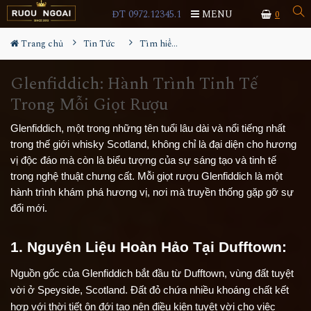
ĐT 0972.12345.1
MENU
0
Trang chủ
Tin Tức
Tìm hiểu về rượu
Glenfiddich: Hành Trình Tinh Tế
Trong Mỗi Giọt Rượu
Glenfiddich, một trong những tên tuổi lâu dài và nổi tiếng nhất
trong thế giới whisky Scotland, không chỉ là đại diện cho hương
vị độc đáo mà còn là biểu tượng của sự sáng tạo và tinh tế
trong nghệ thuật chưng cất. Mỗi giọt rượu Glenfiddich là một
hành trình khám phá hương vị, nơi mà truyền thống gặp gỡ sự
đổi mới.
1. Nguyên Liệu Hoàn Hảo Tại Dufftown:
Nguồn gốc của Glenfiddich bắt đầu từ Dufftown, vùng đất tuyệt 
vời ở Speyside, Scotland. Đất đỏ chứa nhiều khoáng chất kết 
hợp với thời tiết ôn đới tạo nên điều kiện tuyệt vời cho việc 