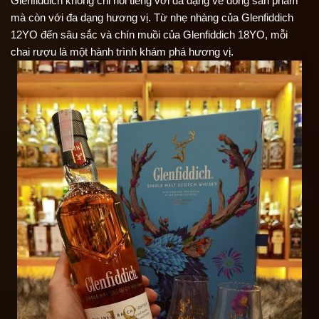
Glenfiddich không chỉ nổi tiếng với đa dạng về dòng sản phẩm 
mà còn với đa dạng hương vị. Từ nhẹ nhàng của Glenfiddich 
12YO đến sâu sắc và chín muồi của Glenfiddich 18YO, mỗi 
chai rượu là một hành trình khám phá hương vị.