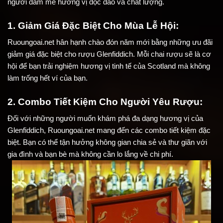
người đam mê hương vị độc đáo và chất lượng.
1. Giảm Giá Đặc Biệt Cho Mùa Lễ Hội:
Ruoungoai.net hân hạnh chào đón năm mới bằng những ưu đãi 
giảm giá đặc biệt cho rượu Glenfiddich. Mỗi chai rượu sẽ là cơ 
hội để bạn trải nghiệm hương vị tinh tế của Scotland mà không 
làm trống hết ví của bạn.
2. Combo Tiết Kiệm Cho Người Yêu Rượu:
Đối với những người muốn khám phá đa dạng hương vị của 
Glenfiddich, Ruoungoai.net mang đến các combo tiết kiệm đặc 
biệt. Bạn có thể tận hưởng không gian chia sẻ và thư giãn với 
gia đình và bạn bè mà không cần lo lắng về chi phí.