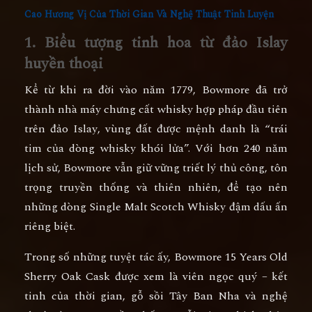
Cao Hương Vị Của Thời Gian Và Nghệ Thuật Tinh Luyện
1. Biểu tượng tinh hoa từ đảo Islay
huyền thoại
Kể từ khi ra đời vào
năm 1779
, Bowmore đã trở
thành
nhà máy chưng cất whisky hợp pháp đầu tiên
trên đảo Islay
, vùng đất được mệnh danh là “trái
tim của dòng whisky khói lửa”. Với hơn
240 năm
lịch sử
, Bowmore vẫn giữ vững triết lý thủ công, tôn
trọng truyền thống và thiên nhiên, để tạo nên
những dòng
Single Malt Scotch Whisky
đậm dấu ấn
riêng biệt.
Trong số những tuyệt tác ấy,
Bowmore 15 Years Old
Sherry Oak Cask
được xem là viên ngọc quý – kết
tinh của
thời gian, gỗ sồi Tây Ban Nha và nghệ