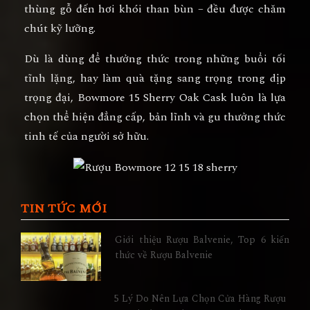
thùng gỗ đến hơi khói than bùn – đều được chăm
chút kỹ lưỡng.
Dù là dùng để thưởng thức trong những buổi tối
tĩnh lặng, hay làm quà tặng sang trọng trong dịp
trọng đại,
Bowmore 15 Sherry Oak Cask
luôn là lựa
chọn thể hiện
đẳng cấp, bản lĩnh và gu thưởng thức
tinh tế
của người sở hữu.
TIN TỨC MỚI
Giới thiệu Rượu Balvenie, Top 6 kiến
thức về Rượu Balvenie
5 Lý Do Nên Lựa Chọn Cửa Hàng Rượu