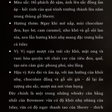
Màu sắc:
Hổ phách đỏ sậm, ánh lên sắc đồng ấm
áp – kết tinh của quá trình trưởng thành lâu năm
trong thùng gỗ Sherry.
Hương thơm:
Ngay khi mở nắp, mùi
chocolate
đen, kẹo bơ, cam caramel, nho khô và gỗ sồi
lan
tỏa, xen lẫn hương khói nhẹ mang đặc trưng biển
cả Islay.
Vị:
Vị ngọt mượt của trái cây khô, mật ong và
vani hòa quyện với chút cay của tiêu đen, quế,
tạo nên cảm giác phong phú, sâu lắng.
Hậu vị:
Kéo dài và ấm áp, với âm hưởng của
khói
nhẹ, chocolate đắng và gỗ sồi già
– để lại ấn
tượng sâu sắc, mượt mà nơi vòm họng.
Đây chính là một trong những whisky cân bằng
nhất của Bowmore:
vừa có độ khói nhẹ nhàng của
Islay, vừa có độ ngọt thanh tao của Sherry
– thích