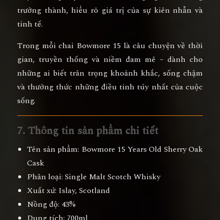
trưởng thành
, hiểu rõ giá trị của sự kiên nhẫn và
tinh tế.
Trong mỗi chai Bowmore 15 là câu chuyện về
thời
gian, truyền thống và niềm đam mê
– dành cho
những ai biết trân trọng khoảnh khắc, sống chậm
và thưởng thức những điều tinh túy nhất của cuộc
sống.
7. Thông tin sản phẩm chi tiết
Tên sản phẩm:
Bowmore 15 Years Old Sherry Oak
Cask
Phân loại:
Single Malt Scotch Whisky
Xuất xứ:
Islay, Scotland
Nồng độ:
43%
Dung tích:
700ml