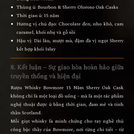
Thùng ủ:
Bourbon & Sherry Oloroso Oak Casks
Thời gian ủ:
15 năm
Hương vị chủ đạo:
Chocolate đen, nho khô, cam
caramel, khói nhẹ và gỗ sồi
Hậu vị:
Dài lâu, mượt mà, đậm đà vị ngọt Sherry
kết hợp khói Islay
8. Kết luận – Sự giao hòa hoàn hảo giữa
truyền thống và hiện đại
Rượu Whisky Bowmore 15 Năm Sherry Oak Cask
không chỉ là một loại đồ uống – mà là
một tác phẩm
nghệ thuật được ủ bằng thời gian, đam mê và tinh
thần Scotland
.
Mỗi giọt whisky là minh chứng cho tay nghề thủ
công bậc thầy của Bowmore, nơi từng chi tiết – từ