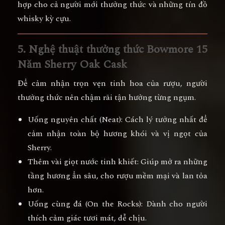
hợp cho cả người mới thưởng thức và những tín đồ
whisky kỳ cựu.
5. Nghệ thuật thưởng thức Bowmore 15
Năm Sherry Oak Cask
Để cảm nhận trọn vẹn tinh hoa của rượu, người
thưởng thức nên
chậm rãi tận hưởng từng ngụm
.
Uống nguyên chất (Neat):
Cách lý tưởng nhất để
cảm nhận toàn bộ hương khói và vị ngọt của
Sherry.
Thêm vài giọt nước tinh khiết:
Giúp mở ra những
tầng hương ẩn sâu, cho rượu mềm mại và lan tỏa
hơn.
Uống cùng đá (On the Rocks):
Dành cho người
thích cảm giác tươi mát, dễ chịu.