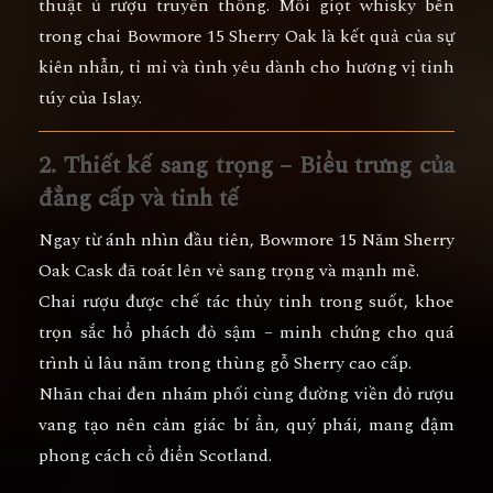
thuật ủ rượu truyền thống
. Mỗi giọt whisky bên
trong chai Bowmore 15 Sherry Oak là kết quả của sự
kiên nhẫn, tỉ mỉ và tình yêu dành cho hương vị tinh
túy của Islay.
2. Thiết kế sang trọng – Biểu trưng của
đẳng cấp và tinh tế
Ngay từ ánh nhìn đầu tiên,
Bowmore 15 Năm Sherry
Oak Cask
đã toát lên vẻ sang trọng và mạnh mẽ.
Chai rượu được chế tác thủy tinh trong suốt, khoe
trọn sắc
hổ phách đỏ sậm
– minh chứng cho quá
trình ủ lâu năm trong thùng gỗ Sherry cao cấp.
Nhãn chai đen nhám phối cùng đường viền đỏ rượu
vang tạo nên cảm giác bí ẩn, quý phái, mang đậm
phong cách cổ điển Scotland.