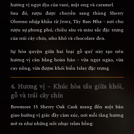
hương vị ngọt dịu của vani, mật ong và caramel.
Sau đó, rượu được
chuyển sang thùng Sherry
Oloroso
nhập khẩu từ Jerez, Tây Ban Nha – nơi cho
rượu sự phong phú, chiều sâu và màu sắc đặc trưng
của trái cây chín, nho khô và chocolate đen.
Sự hòa quyện giữa hai loại gỗ quý này tạo nên
hương vị cân bằng hoàn hảo
– vừa ngọt ngào, vừa
cay nồng, vừa đượm khói biển Islay đặc trưng.
4. Hương vị – Khúc hòa tấu giữa khói,
gỗ và trái cây chín
Bowmore 15 Sherry Oak Cask mang đến
một bản
giao hưởng vị giác đầy cảm xúc
, nơi mỗi tầng hương
mở ra như những nốt nhạc trầm bổng: