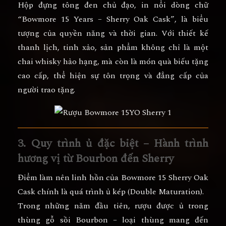
Hộp đựng tông đen chủ đạo, in nổi dòng chữ
“Bowmore 15 Years – Sherry Oak Cask”
, là biểu
tượng của quyền năng và thời gian. Với thiết kế
thanh lịch, tinh xảo, sản phẩm không chỉ là
một
chai whisky hảo hạng
, mà còn là
món quà biếu tặng
cao cấp
, thể hiện sự tôn trọng và đẳng cấp của
người trao tặng.
3. Quy trình ủ đặc biệt – Hành trình
hương vị từ Bourbon đến Sherry
Điểm làm nên linh hồn của
Bowmore 15 Sherry Oak
Cask
chính là
quá trình ủ kép (Double Maturation)
.
Trong những năm đầu tiên, rượu được ủ trong
thùng gỗ sồi Bourbon
– loại thùng mang đến