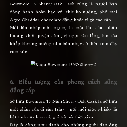
Bowmore 15 Sherry Oak Cask cũng là người bạn
đồng hành hoàn hảo với
thịt bò nướng, phô mai
Aged Cheddar, chocolate đắng hoặc xì gà cao cấp
.
Mỗi lần nhấp một ngụm, là một lần cảm nhận
hương khói quyện cùng vị ngọt sâu lắng, lan tỏa
khắp khoang miệng như bản nhạc cổ điển tràn đầy
cảm xúc.
6. Biểu tượng của phong cách sống
đẳng cấp
Sở hữu
Bowmore 15 Năm Sherry Oak Cask
là sở hữu
một phần của di sản Islay
– nơi mỗi giọt whisky là
kết tinh của biển cả, gió trời và thời gian.
Đây là dòng rượu dành cho
những người đàn ông