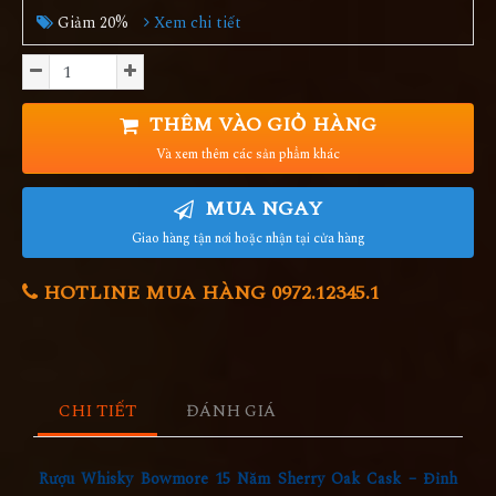
Giảm 20%
Xem chi tiết
THÊM VÀO GIỎ HÀNG
Và xem thêm các sản phẩm khác
MUA NGAY
Giao hàng tận nơi hoặc nhận tại cửa hàng
HOTLINE MUA HÀNG 0972.12345.1
CHI TIẾT
ĐÁNH GIÁ
Rượu Whisky Bowmore 15 Năm Sherry Oak Cask – Đỉnh