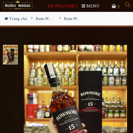
ĐT 0972.12345.1
MENU
0
Trang chủ
Rượu Whisky
Rượu Whisky Bowmore 15YO Sherry Oak Cask