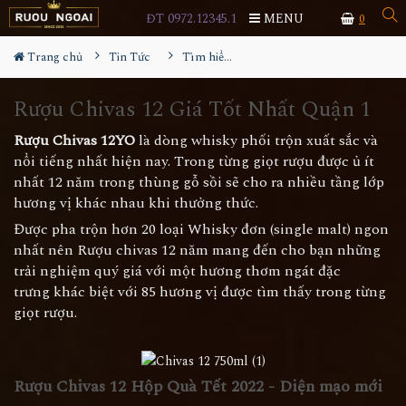
ĐT 0972.12345.1
MENU
0
Trang chủ
Tin Tức
Tìm hiểu về rượu
Rượu Chivas 12 Giá Tốt Nhất Quận 1
Rượu Chivas 12YO
là dòng whisky phối trộn xuất sắc và
nổi tiếng nhất hiện nay. Trong từng giọt rượu được ủ ít
nhất 12 năm trong thùng gỗ sồi sẽ cho ra nhiều tầng lớp
hương vị khác nhau khi thưởng thức.
Được pha trộn hơn 20 loại Whisky đơn (single malt) ngon
nhất nên Rượu chivas 12 năm mang đến cho bạn những
trải nghiệm quý giá với một hương thơm ngát đặc
trưng khác biệt với 85 hương vị được tìm thấy trong từng
giọt rượu.
Rượu Chivas 12 Hộp Quà Tết 2022 - Diện mạo mới