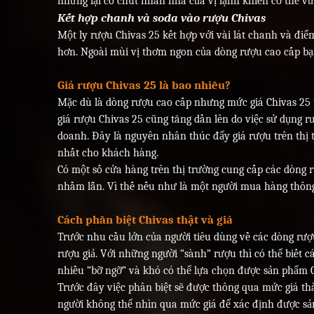
nhưng lại có chút nhấn nhá của vị lạnh khiến cơ thể 
Kết hợp chanh và soda vào rượu Chivas
Một ly rượu Chivas 25 kết hợp với vài lát chanh và đi
hơn. Ngoài mùi vị thơm ngon của dòng rượu cao cấp bạ
Giá rượu Chivas 25 là bao nhiêu?
Mặc dù là dòng rượu cao cấp nhưng mức giá Chivas 25 t
giá rượu Chivas 25 cũng tăng dần lên do việc sử dụng r
doanh. Đây là nguyên nhân thúc đẩy giá rượu trên thị 
nhất cho khách hàng.
Có một số cửa hàng trên thị trường cung cấp các dòng 
nhầm lẫn. Vì thế nếu như là một người mua hàng thông
Cách phân biệt Chivas thật và giả
Trước nhu cầu lớn của người tiêu dùng về các dòng rượ
rượu giả. Với những người “sành” rượu thì có thể biết
nhiều “bỡ ngỡ” và khó có thể lựa chọn được sản phẩm 
Trước đây việc phân biệt sẽ được thông qua mức giá thà
người không thể nhìn qua mức giá để xác định được sản