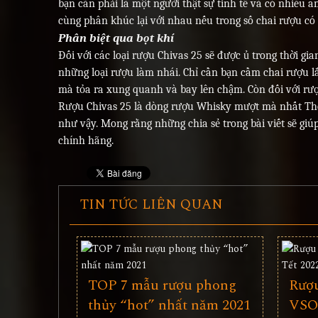
bạn cần phải là một người thật sự tinh tế và có nhiều a
cùng phân khúc lại với nhau nếu trong số chai rượu có
Phân biệt qua bọt khí
Đối với các loại rượu Chivas 25 sẽ được ủ trong thời gia
những loại rượu làm nhái. Chỉ cần bạn cầm chai rượu 
mà tỏa ra xung quanh và bay lên chậm. Còn đối với rượu
Rượu Chivas 25 là dòng rượu Whisky mượt mà nhất Thế g
như vậy. Mong rằng những chia sẻ trong bài viết sẽ giú
chính hãng.
TIN TỨC LIÊN QUAN
TOP 7 mẫu rượu phong
Rượu
thủy “hot” nhất năm 2021
VSOP