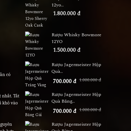
12yo...
1.800.000 đ
Rượu Whisky Bowmore
12YO
1.500.000 đ
Rượu Jagermeister Hộp
Quà...
cần có
1.000.000 đ
700.000 đ
Rượu Jagermeister Hộp
 nhất. Tất
Quà Băng...
ả khô vào
1.000.000 đ
700.000 đ
Rượu Jagermeister Hộp
nguyên