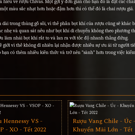
m hiểu về rượu Chivas. Một gợi ý đơn giản cho bạn đó là đặt các cha
 một màu sắc nhạt hơn hoặc đậm hơn thì có thể đó là chai rượu giả.
n dài trong thùng gỗ sồi, vì thế phần bọt khí của rượu cũng sẽ khác bi
lắc nhẹ và quan sát nếu như bọt khí di chuyển không theo phương t
 làm nhái bọt khí rất to và lan ra với tốc độ nhanh thẳng đứng.
iới vì thế không dĩ nhiên lại nhận được nhiều sự ưu ái từ người ti
p bạn có thêm nhiều kiến thức và trở nên “sành” hơn trong việc kiể
 Hennessy VS -
Rượu Vang Chile - Úc 
 - XO - Tết 2022
Khuyến Mãi Lớn - Tết