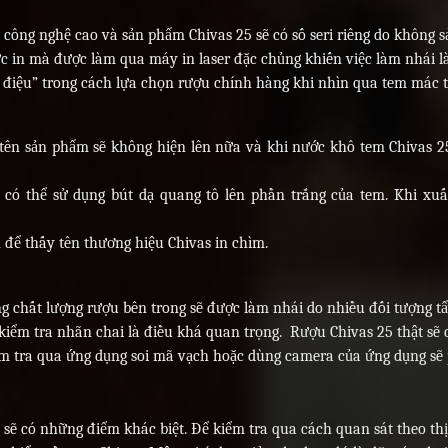
công nghệ cao và sản phẩm Chivas 25 sẽ có số seri riêng do không s
ực in mà được làm qua máy in laser đặc chủng khiến việc làm nhái l
 điệu” trong cách lựa chọn rượu chính hàng khi nhìn qua tem mác 
tên sản phẩm sẽ không hiện lên nữa và khi nước khô tem Chivas 25 
có thể sử dụng bút dạ quang tô lên phần trắng của tem. Khi xuấ
để thấy tên thương hiệu Chivas in chìm.
ng chất lượng rượu bên trong sẽ được làm nhái do nhiều đối tượng t
iểm tra nhãn chai là điều khá quan trọng. Rượu Chivas 25 thật sẽ 
iểm tra qua ứng dụng soi mã vạch hoặc dùng camera của ứng dụng sẽ
ẽ có những điểm khác biệt. Để kiểm tra qua cách quan sát theo thị 