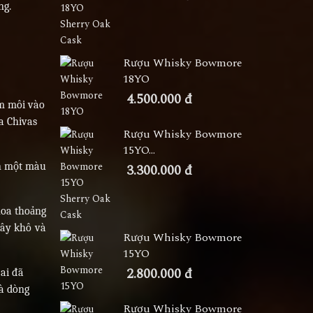
ng.
Rượu Whisky Bowmore
18YO
4.500.000 đ
ạm môi vào
a Chivas
Rượu Whisky Bowmore
15YO...
ên một màu
3.300.000 đ
hoa thoảng
cây khô và
Rượu Whisky Bowmore
15YO
2.800.000 đ
 ai đã
là dòng
Rượu Whisky Bowmore