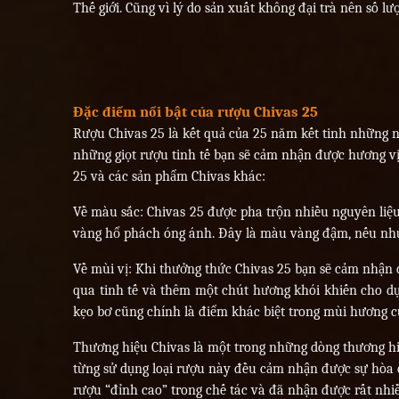
Thế giới. Cũng vì lý do sản xuất không đại trà nên số 
Đặc điểm nổi bật của rượu Chivas 25
Rượu Chivas 25 là kết quả của 25 năm kết tinh những 
những giọt rượu tinh tế bạn sẽ cảm nhận được hương vị 
25 và các sản phẩm Chivas khác:
Về màu sắc: Chivas 25 được pha trộn nhiều nguyên liệu
vàng hổ phách óng ánh. Đây là màu vàng đậm, nếu như 
Về mùi vị: Khi thưởng thức Chivas 25 bạn sẽ cảm nhậ
qua tinh tế và thêm một chút hương khói khiến cho dự 
kẹo bơ cũng chính là điểm khác biệt trong mùi hương c
Thương hiệu Chivas là một trong những dòng thương hiệu
từng sử dụng loại rượu này đều cảm nhận được sự hòa q
rượu “đỉnh cao” trong chế tác và đã nhận được rất nhiều