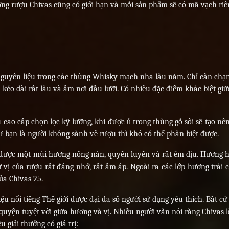
lượng rượu Chivas cũng có giới hạn và mỗi sản phẩm sẽ có mã vạch riê
nguyên liệu trong các thùng Whisky mạch nha lâu năm. Chỉ cần ch
kéo dài rất lâu và ấm nơi đầu lưỡi. Có nhiều đặc điểm khác biệt giữ
 cao cấp chọn lọc kỹ lưỡng, khi được ủ trong thùng gỗ sồi sẽ tạo n
bạn là người không sành về rượu thì khó có thể phân biệt được.
n được một mùi hương nồng nàn, quyến luyến và rất êm dịu. Hương 
vị của rượu rất đáng nhớ, rất ấm áp. Ngoài ra các lớp hương trái 
ủa Chivas 25.
 nổi tiếng Thế giới được đại đa số người sử dụng yêu thích. Bất cứ
uyện tuyệt vời giữa hương và vị. Nhiều người vẫn nói rằng Chivas 
 giải thưởng có giá trị: