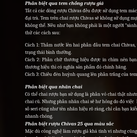
Phân biệt qua tem chống rượu giả
Tất cả các dòng rượu Chivas đều được sử dụng tem mác 
đại trà. Tem trên chai rượu Chivas sẽ không sử dụng m
không thể. Nếu như bạn không phải là một người “sành
thử các cách sau:
Cách 1: Thấm nước lên hai phần đầu tem chai Chivas, 
trạng thái bình thường.
Cách 2: Phần chữ thương hiệu được in chìm nên bạn 
thương hiệu thì có nghĩa sản phẩm đó chính hãng.
Cách 3: Chiếu đèn huỳnh quang lên phần trắng của tem 
Phân biệt qua nhãn chai
Có thể chai rượu bạn sử dụng là phần vỏ chai thật như
chai cũ. Nhưng phần nhãn chai sẽ hư hỏng do đó việc k
số seri cũng như tên nhãn hiệu rõ ràng, chỉ cần bạn k
nhanh chóng.
Phân biệt rượu Chivas 25 qua màu sắc
Mặc dù công nghệ làm rượu giả khá tinh vi nhưng cũng s