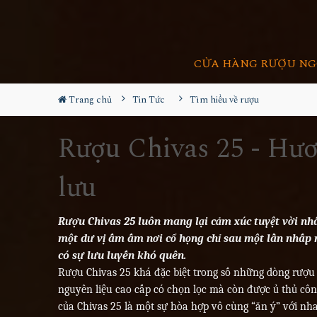
CỬA HÀNG RƯỢU NG
Trang chủ
Tin Tức
Tìm hiểu về rượu
Rượu Chivas 25 - Hươ
lưu
Rượu Chivas 25
luôn mang lại cảm xúc tuyệt vời nhấ
một dư vị ấm ấm nơi cổ họng chỉ sau một lần nhấp 
có sự lưu luyến khó quên.
Rượu Chivas 25 khá đặc biệt trong số những dòng rượu
nguyên liệu cao cấp có chọn lọc mà còn được ủ thủ công 
của Chivas 25 là một sự hòa hợp vô cùng “ăn ý” với n