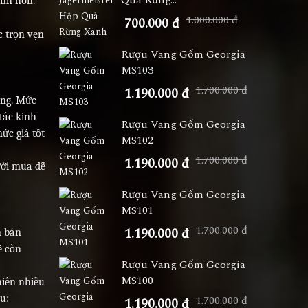
Quà Rừng...
anh hơn.
1.000.000 đ
700.000 đ
c trọn vẹn
Rượu Vang Gốm Georgia
MS103
1.700.000 đ
1.190.000 đ
ồng. Mức
tác kinh
Rượu Vang Gốm Georgia
ức giá tốt
MS102
1.700.000 đ
1.190.000 đ
ười mua dễ
Rượu Vang Gốm Georgia
MS101
1.700.000 đ
1.190.000 đ
n bán
ẽ còn
Rượu Vang Gốm Georgia
MS100
hiến nhiều
u:
1.700.000 đ
1.190.000 đ