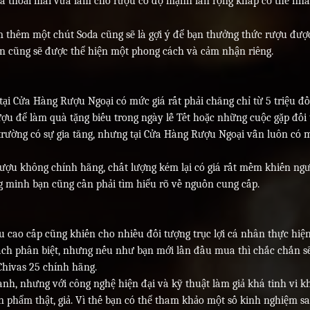
vừa thoải mái vừa làm cho rượu có độ mạnh lan rộng khắp cơ thể nh
ểm thêm một chút Soda cũng sẽ là gợi ý để bạn thưởng thức rượu đượ
n cũng sẽ được thể hiện một phong cách và cảm nhận riêng.
ại Cửa Hàng Rượu Ngoại có mức giá rất phải chăng chỉ từ 5 triệu đ
ượu để làm quà tặng biếu trong ngày lễ Tết hoặc những cuộc gặp đối 
trường có sự gia tăng, nhưng tại Cửa Hàng Rượu Ngoại vẫn luôn có m
rượu không chính hãng, chất lượng kém lại có giá rất mềm khiến ng
 minh bạn cũng cần phải tìm hiểu rõ về nguồn cung cấp.
u cao cấp cũng khiến cho nhiều đối tượng trục lợi cá nhân thực hiệ
 cách phân biệt, nhưng nếu như bạn mới lần đầu mua thì chắc chắn s
Chivas 25 chính hãng.
nh, nhưng với công nghệ hiện đại và kỹ thuật làm giả khá tinh vi k
 phẩm thật, giả. Vì thế bạn có thể tham khảo một số kinh nghiệm sa