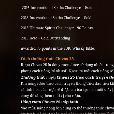
2016 International Spirits Challenge – Gold
2015 International Spirits Challenge – Gold
2015 Ultimate Spirits Challenger - 96 Points
2015 Iwsc – Gold Outstanding
Awarded 95 points in the 2010 Whisky Bible.
Cách thưởng thức Chivas 25
Rượu Chivas 25 là dòng rượu được sử dụng nhiều trong g
phong cách uống “sành sỏi”. Ngoài ra mỗi cách uống sẽ
Thưởng thức rượu Chivas 25 theo cách truyền t
Khi uống rượu theo cách truyền thống điều đầu tiên k
cả tinh hoa của rượu sẽ được lan tỏa tạo nên một dư v
cùng để tăng thêm mùi vị cho rượu.
Uống rượu Chivas 25 ướp lạnh
Vào mùa nắng nóng bạn cũng có thể thưởng thức Chivas 