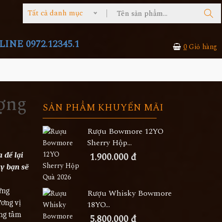
Tất cả danh mục
INE 0972.12345.1
0
Giỏ hàng
ượng
SẢN PHẨM KHUYẾN MÃI
Rượu Bowmore 12YO
Sherry Hộp...
1.900.000 đ
 để lại
y bạn sẽ
ững
Rượu Whisky Bowmore
ương vị
18YO...
ang tầm
5.800.000 đ