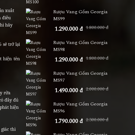
ản xuất
Rượu Vang Gốm Georgia
à điều
MS99
thì hãy
1.800.000 đ
1.290.000 đ
Rượu Vang Gốm Georgia
sẽ trở lại
MS98
1.800.000 đ
1.290.000 đ
t hiện tên
Rượu Vang Gốm Georgia
MS97
2.000.000 đ
1.490.000 đ
ẩy rửa
có đầy đủ
Rượu Vang Gốm Georgia
 phát hiện
MS96
2.300.000 đ
1.790.000 đ
giác thì
Rượu Vang Gốm Georgia