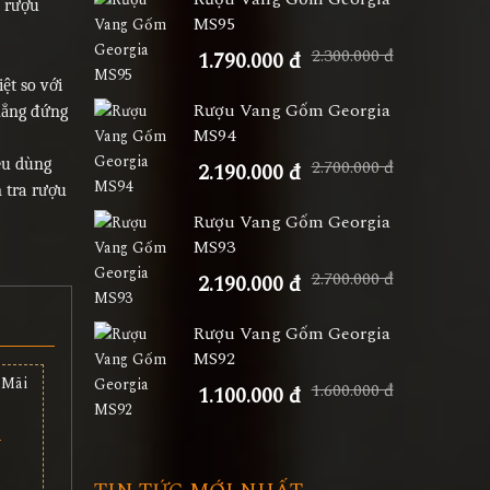
i rượu
MS95
2.300.000 đ
1.790.000 đ
ệt so với
Rượu Vang Gốm Georgia
hẳng đứng
MS94
êu dùng
2.700.000 đ
2.190.000 đ
m tra rượu
Rượu Vang Gốm Georgia
MS93
2.700.000 đ
2.190.000 đ
Rượu Vang Gốm Georgia
MS92
1.600.000 đ
1.100.000 đ
-