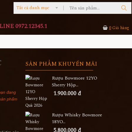
Tất cả danh mục
INE 0972.12345.1
0
Giỏ hàng
c
SẢN PHẨM KHUYẾN MÃI
Rượu Bowmore 12YO
Sherry Hộp...
1.900.000 đ
 bạn đang
 sản phẩm
Rượu Whisky Bowmore
18YO...
5.800.000 đ