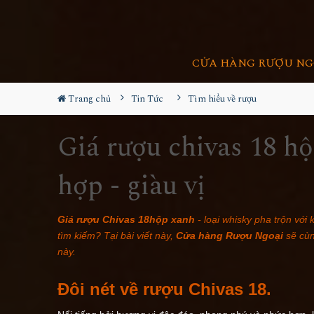
CỬA HÀNG RƯỢU NG
Trang chủ
Tin Tức
Tìm hiểu về rượu
Giá rượu chivas 18 h
hợp - giàu vị
Giá
rượu Chivas 18
hộp xanh
- loại whisky pha trộn với
tìm kiếm? Tại bài viết này,
Cửa hàng Rượu Ngoại
sẽ cùn
này.
Đôi nét về rượu Chivas 18.