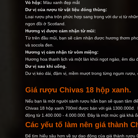
Vỏ hộp:
Màu xanh đẹp mắt
Dư vị của rượu từ vật liệu đóng thùng:
Loại rượu pha trộn phức hợp sang trọng với dư vị từ nhữ
ngọn đồi ở Scotland.
Hương vị được cảm nhận từ mũi:
Từ trên đầu mũi, bạn sẽ cảm nhận được hương thơm phon
và socola đen.
Hương vị cảm nhận từ vòm miệng:
Hương hoa thanh lịch và một làn khói ngọt ngào, êm dịu đ
Dư vị sau khi uống.
Dư vị kéo dài, đậm vị, mềm mượt trong từng ngụm rượu, 
Giá rượu Chivas 18 hộp xanh.
Nếu bạn là một người sành rượu hẳn bạn sẽ quan tâm đế
Chivas 18 hộp xanh 700ml được bán với giá 1300.000đ. N
động từ 1.400.000 - 4.000.000. Đây là một mức giá khá ổn
Các yếu tố làm nên giá thành Ch
Để tìm hiểu sâu hơn về sự dao động của giá thành rượu C