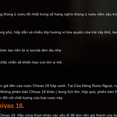
ng thùng ủ rượu tốt nhất trong số hàng nghìn thùng ủ rượu nằm sâu t
g phú, hấp dẫn và nhiều lớp hương vị hòa quyện của trái cây khô, k
ược tạo nên từ vị socola đen dịu nhẹ.
chắc chắn sẽ khiến bao con tim si mê.
n giá tiền của rượu Chivas 18 hộp xanh. Tại Cửa Hàng Rượu Ngoại, r
hững phiên bản Chivas 18 khác ( dung tích lớn, hộp quà, phiên bản N
 đối với chất lượng của loại rượu này.
ivas 18.
hivas 18. Hãy cùng tham khảo các yếu tố để làm nên giá thành của lo