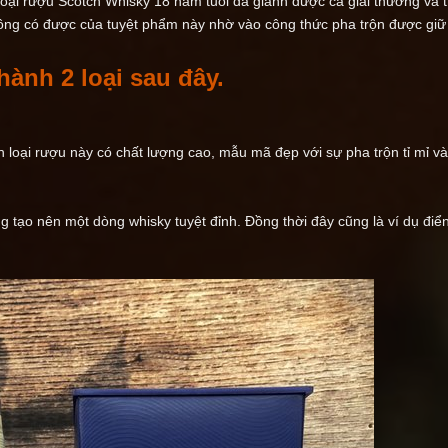
oại rượu Scotch Whisky 18 năm tuổi đã giành được cả giải thưởng và tr
 công có được của tuyệt phẩm này nhờ vào công thức pha trộn được giữ
hành 2 loại sau đây.
loại rượu này có chất lượng cao, mẫu mã đẹp với sự pha trộn tỉ mỉ v
 tạo nên một dòng whisky tuyệt đỉnh. Đồng thời đây cũng là ví dụ điể