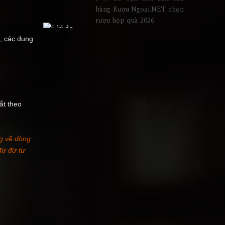
hàng Rượu Ngoại.NET chọn
rượu hộp quà 2026
, các dung
ắt theo
ng về dòng
đứ đừ từ