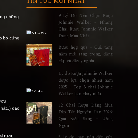
TIN TỨC MỚI NHẤT
9 Lý Do Nên Chọn Rượu
rong những
Johnnie Walker – Những
Chai Rượu Johnnie Walker
Đáng Mua Nhất
ẹo bơ cứng
Rượu hộp quà – Quà tặng
năm mới sang trọng, đẳng
cấp và đầy ý nghĩa
Lý do Rượu Johnnie Walker
được lựa chọn nhiều năm
2025 – Top 3 chai Johnnie
Walker bán chạy nhất
ượu
12 Chai Rượu Đáng Mua
hật..) dao
Dịp Tết Nguyên Đán 2026:
Quà Biếu Sang – Uống
Ngon
ại rượu
5 lý do bạn nên đến cửa