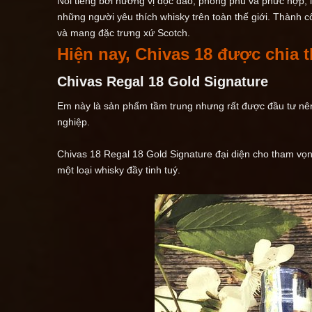
Nổi tiếng bởi hương vị độc đáo, phong phú và phức hợp, l
những người yêu thích whisky trên toàn thế giới. Thành
và mang đặc trưng xứ Scotch.
Hiện nay, Chivas 18 được chia t
Chivas Regal 18 Gold Signature
Em này là sản phẩm tầm trung nhưng rất được đầu tư nên 
nghiệp.
Chivas 18 Regal 18 Gold Signature đại diện cho tham vọng
một loại whisky đầy tinh tuý.