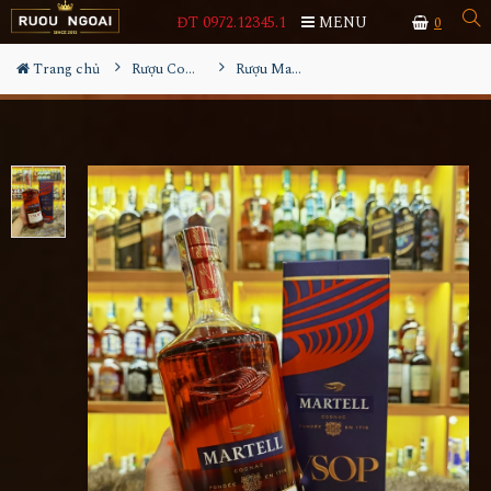
ĐT 0972.12345.1
MENU
0
Trang chủ
Rượu Cognac
Rượu Martell VSOP Red Barrels 1000ml