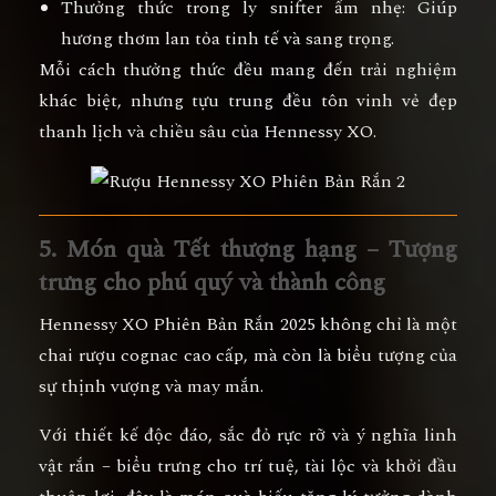
Thưởng thức trong ly snifter ấm nhẹ:
Giúp
hương thơm lan tỏa tinh tế và sang trọng.
Mỗi cách thưởng thức đều mang đến trải nghiệm
khác biệt, nhưng tựu trung đều tôn vinh
vẻ đẹp
thanh lịch và chiều sâu của Hennessy XO
.
5. Món quà Tết thượng hạng – Tượng
trưng cho phú quý và thành công
Hennessy XO Phiên Bản Rắn 2025
không chỉ là một
chai rượu cognac cao cấp, mà còn là
biểu tượng của
sự thịnh vượng và may mắn
.
Với thiết kế độc đáo, sắc đỏ rực rỡ và ý nghĩa linh
vật rắn – biểu trưng cho
trí tuệ, tài lộc và khởi đầu