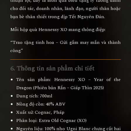
thuận lợi
, đây là
món quà biếu tặng lý tưởng
dành
cho
đối tác, doanh nhân, lãnh đạo, người thân hoặc
bạn bè thân thiết
trong dịp Tết Nguyên Đán.
Mỗi hộp quà Hennessy XO mang thông điệp:
“Trao tặng tinh hoa – Gửi gắm may mắn và thành
công.”
6. Thông tin sản phẩm chi tiết
Tên sản phẩm:
Hennessy XO – Year of the
Dragon (Phiên bản Rắn – Giáp Thìn 2025)
Dung tích:
700ml
Nồng độ cồn:
40% ABV
Xuất xứ:
Cognac, Pháp
Phân loại:
Extra Old Cognac (XO)
Nguyên liệu:
100% nho Ugni Blanc chưng cất hai