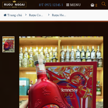
ĐT 0972.12345.1
MENU
0
Trang chủ
Rượu Cognac
Rượu Hennessy XO Phiên Bản Rắn