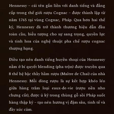
Hennessy – cái tên gắn liền với danh tiếng và đẳng
cấp trong thế giới rượu Cognac – được thành lập từ
năm
1765
tại vùng
Cognac, Pháp
. Qua hơn hai thế
kỷ, Hennessy đã trở thành thương hiệu dẫn đầu
toàn cầu, biểu tượng cho
sự sang trọng, quyền lực
và tinh hoa của nghệ thuật pha chế rượu cognac
thượng hạng
.
Điều tạo nên danh tiếng huyền thoại của Hennessy
nằm ở
bí quyết blending (pha trộn)
được truyền qua
8 thế hệ bậc thầy hầm rượu (Maître de Chai)
của nhà
Hennessy. Mỗi dòng rượu là sự kết hợp khéo léo
giữa hàng trăm loại eaux-de-vie (rượu nền nho
chưng cất), được ủ kỹ trong thùng gỗ sồi Pháp suốt
hàng thập kỷ – tạo nên hương vị đậm sâu, tinh tế và
đầy xúc cảm.