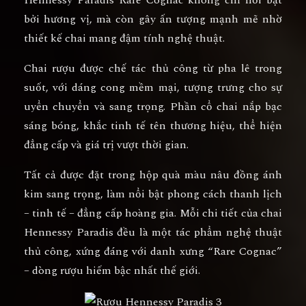
Hennessy Paradis Rare Cognac
không chỉ nổi bật
bởi hương vị, mà còn gây ấn tượng mạnh mẽ nhờ
thiết kế chai mang đậm tính nghệ thuật.
Chai rượu được chế tác thủ công từ
pha lê trong
suốt
, với dáng cong mềm mại, tượng trưng cho sự
uyển chuyển và sang trọng. Phần cổ chai nắp bạc
sáng bóng, khắc tinh tế tên thương hiệu, thể hiện
đẳng cấp và giá trị vượt thời gian.
Tất cả được đặt trong hộp quà màu nâu đồng ánh
kim sang trọng, làm nổi bật phong cách
thanh lịch
– tinh tế – đẳng cấp hoàng gia
. Mỗi chi tiết của chai
Hennessy Paradis đều là
một tác phẩm nghệ thuật
thủ công
, xứng đáng với danh xưng “Rare Cognac”
– dòng rượu hiếm bậc nhất thế giới.