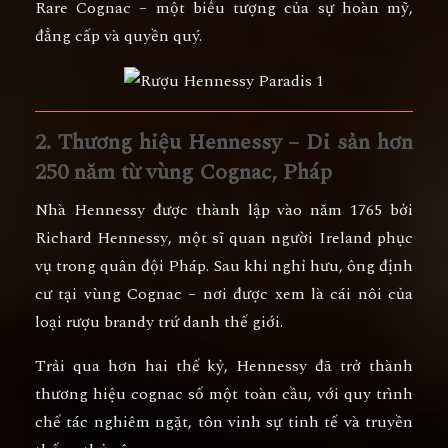
Rare Cognac
– một biểu tượng của
sự hoàn mỹ,
đẳng cấp và quyền quý.
2. Thương hiệu Hennessy – Di sản hơn
250 năm từ vùng Cognac, Pháp
Nhà
Hennessy
được thành lập vào năm
1765
bởi
Richard Hennessy
, một sĩ quan người Ireland phục
vụ trong quân đội Pháp. Sau khi nghỉ hưu, ông định
cư tại vùng Cognac – nơi được xem là cái nôi của
loại rượu brandy trứ danh thế giới.
Trải qua hơn hai thế kỷ, Hennessy đã trở thành
thương hiệu cognac số một toàn cầu
, với quy trình
chế tác nghiêm ngặt, tôn vinh sự tinh tế và truyền