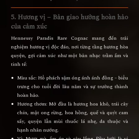
5. Hương vị – Bản giao hưởng hoàn hảo
của cảm xúc
Hennessy Paradis Rare Cognac
mang đến trải
nghiệm hương vị độc đáo, nơi từng tầng hương hòa
quyện, gợi cảm xúc như một bản nhạc trầm ấm và
tinh tế:
Màu sắc:
Hổ phách sậm óng ánh ánh đồng – biểu
trưng cho tuổi đời lâu năm và sự trưởng thành
hoàn hảo.
Hương thơm:
Mở đầu là hương
hoa khô, trái cây
chín, mật ong rừng, hoa hồng, quế và quýt cam
sấy
, quyện lẫn mùi
thuốc lá nhẹ, da thuộc và
hạnh nhân nướng
.
Vị:
Mượt mà, ấm áp và sâu lắng. Đầu lưỡi là vị