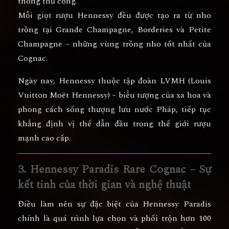
thống thủ công.
Mỗi giọt rượu Hennessy đều được tạo ra từ nho
trồng tại
Grande Champagne, Borderies và Petite
Champagne
– những vùng trồng nho tốt nhất của
Cognac.
Ngày nay, Hennessy thuộc tập đoàn
LVMH (Louis
Vuitton Moët Hennessy)
– biểu tượng của xa hoa và
phong cách sống thượng lưu nước Pháp, tiếp tục
khẳng định vị thế dẫn đầu trong thế giới rượu
mạnh cao cấp.
3. Hennessy Paradis Rare Cognac – Sự
kết tinh của thời gian và nghệ thuật
Điều làm nên sự đặc biệt của
Hennessy Paradis
chính là quá trình lựa chọn và phối trộn
hơn 100