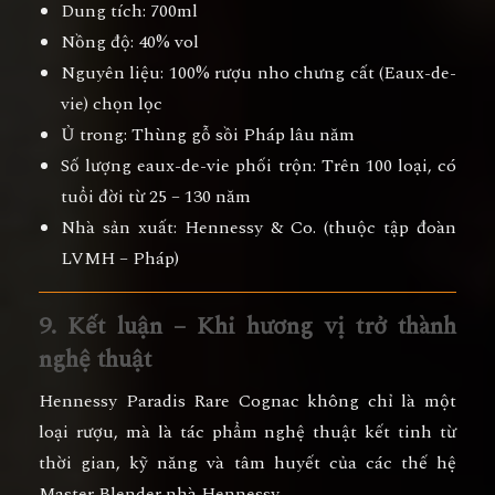
Dung tích:
700ml
Nồng độ:
40% vol
Nguyên liệu:
100% rượu nho chưng cất (Eaux-de-
vie) chọn lọc
Ủ trong:
Thùng gỗ sồi Pháp lâu năm
Số lượng eaux-de-vie phối trộn:
Trên 100 loại, có
tuổi đời từ 25 – 130 năm
Nhà sản xuất:
Hennessy & Co. (thuộc tập đoàn
LVMH – Pháp)
9. Kết luận – Khi hương vị trở thành
nghệ thuật
Hennessy Paradis Rare Cognac
không chỉ là một
loại rượu, mà là
tác phẩm nghệ thuật kết tinh từ
thời gian, kỹ năng và tâm huyết
của các thế hệ
Master Blender nhà Hennessy.