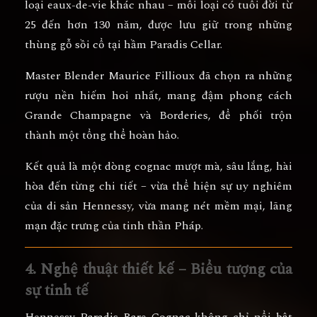
loại eaux-de-vie
khác nhau – mỗi loại có tuổi đời từ
25 đến hơn 130 năm
, được lưu giữ trong những
thùng gỗ sồi cổ tại hầm Paradis Cellar.
Master Blender Maurice Fillioux đã chọn ra những
rượu nền hiếm hoi nhất, mang đậm phong cách
Grande Champagne
và
Borderies
, để phối trộn
thành một tổng thể hoàn hảo.
Kết quả là một dòng cognac
mượt mà, sâu lắng, hài
hòa đến từng chi tiết
– vừa thể hiện sự uy nghiêm
của di sản Hennessy, vừa mang nét mềm mại, lãng
mạn đặc trưng của tinh thần Pháp.
4. Nghệ thuật thiết kế – Biểu tượng của
sự tinh tế