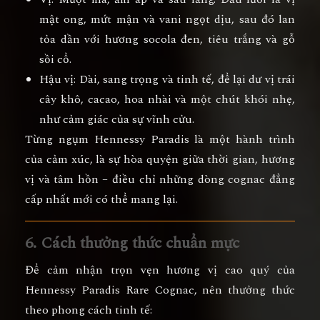
mật ong, mứt mận và vani ngọt dịu
, sau đó lan
tỏa dần với hương
socola đen, tiêu trắng và gỗ
sồi cổ
.
Hậu vị:
Dài, sang trọng và tinh tế, để lại dư vị
trái
cây khô, cacao, hoa nhài và một chút khói nhẹ
,
như cảm giác của sự vĩnh cửu.
Từng ngụm Hennessy Paradis là
một hành trình
của cảm xúc
, là sự hòa quyện giữa thời gian, hương
vị và tâm hồn – điều chỉ những dòng cognac đẳng
cấp nhất mới có thể mang lại.
6. Cách thưởng thức chuẩn mực
Để cảm nhận trọn vẹn hương vị cao quý của
Hennessy Paradis Rare Cognac
, nên thưởng thức
theo phong cách tinh tế: