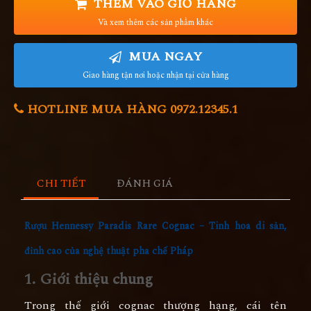
THÊM VÀO GIỎ HÀNG
Và xem thêm các sản phẩm khác
MUA NGAY
Giao hàng tận nơi hoặc nhận tại cửa hàng
HOTLINE MUA HÀNG 0972.12345.1
CHI TIẾT
ĐÁNH GIÁ
Rượu Hennessy Paradis Rare Cognac – Tinh hoa di sản,
đỉnh cao của nghệ thuật pha chế Pháp
1. Giới thiệu chung
Trong thế giới cognac thượng hạng, cái tên