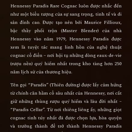
Hennessy Paradis Rare Cognac
luôn được nhắc đến
như một biểu tượng của
sự sang trọng, tinh tế và di
sản đỉnh cao
. Được tạo nên bởi
Maurice Fillioux
,
bậc thầy phối trộn (Master Blender) của nhà
Hennessy vào năm 1979, Hennessy Paradis được
xem là
tuyệt tác mang linh hồn của nghệ thuật
cognac cổ điển
– nơi hội tụ những dòng eaux-de-vie
(rượu nền) quý hiếm nhất trong kho tàng hơn 250
năm lịch sử của thương hiệu.
Tên gọi
“Paradis” (Thiên đường)
được lấy cảm hứng
từ chính căn hầm cổ sâu nhất của Hennessy, nơi cất
giữ những thùng rượu quý hiếm và lâu đời nhất –
“Paradis Cellar”. Từ nơi thiêng liêng ấy, những giọt
cognac tinh túy nhất đã được chọn lựa, hòa quyện
và trưởng thành để trở thành
Hennessy Paradis