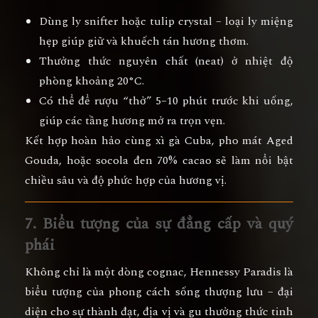
Dùng ly snifter hoặc tulip crystal
– loại ly miệng
hẹp giúp giữ và khuếch tán hương thơm.
Thưởng thức nguyên chất (neat)
ở nhiệt độ
phòng khoảng
20°C
.
Có thể để rượu “thở” 5–10 phút trước khi uống,
giúp các tầng hương mở ra trọn vẹn.
Kết hợp hoàn hảo
cùng
xì gà Cuba
,
pho mát Aged
Gouda
, hoặc
socola đen 70% cacao
sẽ làm nổi bật
chiều sâu và độ phức hợp của hương vị.
7. Biểu tượng của sự đẳng cấp và quý
phái
Không chỉ là một dòng cognac,
Hennessy Paradis
là
biểu tượng của phong cách sống thượng lưu
– đại
diện cho sự thành đạt, địa vị và gu thưởng thức tinh