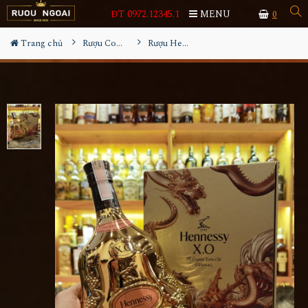
ĐT 0972.12345.1
MENU
0
Trang chủ
Rượu Cognac
Rượu Hennessy XO Limited Tết 2024