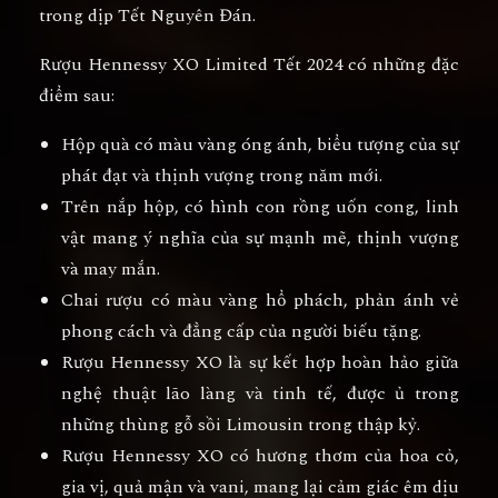
trong dịp Tết Nguyên Đán.
Rượu Hennessy XO Limited Tết 2024 có những đặc
điểm sau:
Hộp quà có màu vàng óng ánh, biểu tượng của sự
phát đạt và thịnh vượng trong năm mới.
Trên nắp hộp, có hình con rồng uốn cong, linh
vật mang ý nghĩa của sự mạnh mẽ, thịnh vượng
và may mắn.
Chai rượu có màu vàng hổ phách, phản ánh vẻ
phong cách và đẳng cấp của người biếu tặng.
Rượu Hennessy XO là sự kết hợp hoàn hảo giữa
nghệ thuật lão làng và tinh tế, được ủ trong
những thùng gỗ sồi Limousin trong thập kỷ.
Rượu Hennessy XO có hương thơm của hoa cỏ,
gia vị, quả mận và vani, mang lại cảm giác êm dịu