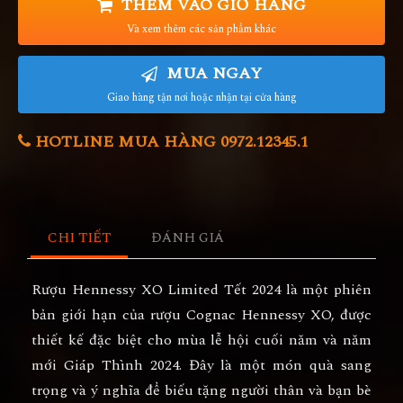
THÊM VÀO GIỎ HÀNG
Và xem thêm các sản phẩm khác
MUA NGAY
Giao hàng tận nơi hoặc nhận tại cửa hàng
HOTLINE MUA HÀNG 0972.12345.1
CHI TIẾT
ĐÁNH GIÁ
Rượu Hennessy XO Limited Tết 2024 là một phiên
bản giới hạn của rượu Cognac Hennessy XO, được
thiết kế đặc biệt cho mùa lễ hội cuối năm và năm
mới Giáp Thình 2024. Đây là một món quà sang
trọng và ý nghĩa để biếu tặng người thân và bạn bè