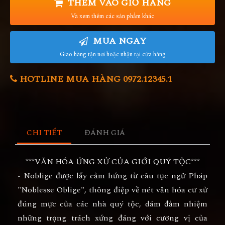
THÊM VÀO GIỎ HÀNG
Và xem thêm các sản phẩm khác
MUA NGAY
Giao hàng tận nơi hoặc nhận tại cửa hàng
HOTLINE MUA HÀNG 0972.12345.1
CHI TIẾT
ĐÁNH GIÁ
***VĂN HÓA ỨNG XỬ CỦA GIỚI QUÝ TỘC***
- Noblige được lấy cảm hứng từ câu tục ngữ Pháp
"Noblesse Oblige", thông điệp về nét văn hóa cư xử
đúng mực của các nhà quý tộc, dám đảm nhiệm
những trọng trách xứng đáng với cương vị của