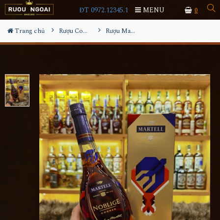
ĐT 0972.12345.1
MENU
0
Trang chủ
Rượu Cognac
Rượu Martell Noblige Limited 2023