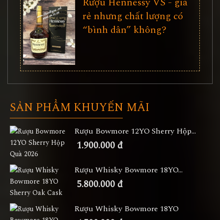
Rượu Hennessy VS - giá
rẻ nhưng chất lượng có
“bình dân” không?
SẢN PHẨM KHUYẾN MÃI
Rượu Bowmore 12YO Sherry Hộp...
1.900.000 đ
Rượu Whisky Bowmore 18YO...
5.800.000 đ
Rượu Whisky Bowmore 18YO