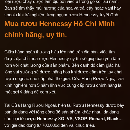
loại rượu cháy được làm dịu bởi việc ủ trong gỗ sồi lâu năm.
Bạn sẽ tìm thấy mùi hương của hoa và trái cây hoặc vani hay
socola khi trải nghiệm từng ngụm rượu Hennessy tuyệt đỉnh.
Mua rượu Hennessy Hồ Chí Minh
chính hãng, uy tín.
Giữa hàng ngàn thương hiệu lớn nhỏ trên địa bàn, việc tìm
được địa chỉ mua rượu Hennessy uy tín sẽ giúp bạn yên tâm
hơn với chất lượng của sản phẩm. Bên cạnh đó cảm giác hài
lòng vui sướng sẽ được thăng hoa khi được cầm trên tay chai
rượu cognac cao cấp nhất thế giới. Cửa Hàng Rượu Ngoại với
kinh nghiệm hơn 5 năm lĩnh vực cung cấp rượu chính hãng là
một gợi ý đáng để xem xét.
Tại Cửa Hàng Rượu Ngoại, hiện tại Rượu Hennessy được bày
bán đa dạng với tổng cộng 36 sản phẩm khác nhau, đa dạng
các loại từ r
ượu Hennessy XO, VS, VSOP, Richard, Black…
với giá dao động từ 700.000đ đến vài chục triệu.