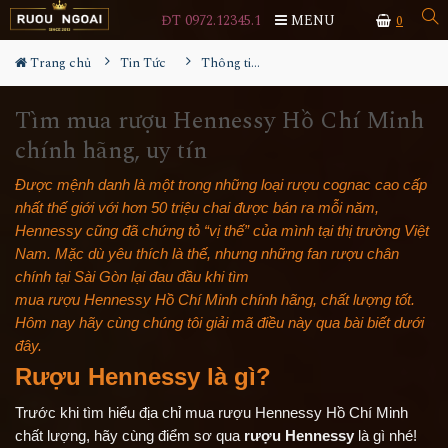
ĐT 0972.12345.1
MENU
0
Trang chủ
Tin Tức
Thông tin Rượu ngoại
Tìm mua rượu Hennessy Hồ Chí Minh
chính hãng, uy tín
Được mệnh danh là một trong những loại rượu cognac cao cấp
nhất thế giới với hơn 50 triệu chai được bán ra mỗi năm,
Hennessy cũng đã chứng tỏ “vị thế” của mình tại thị trường Việt
Nam. Mặc dù yêu thích là thế, nhưng những fan rượu chân
chính tại Sài Gòn lại đau đầu khi tìm
mua rượu Hennessy Hồ Chí Minh
chính hãng, chất lượng tốt.
Hôm nay hãy cùng chúng tôi giải mã điều này qua bài biết dưới
đây.
Rượu Hennessy
là gì?
Trước khi tìm hiểu địa chỉ mua rượu Hennessy Hồ Chí Minh
chất lượng, hãy cùng điểm sơ qua
rượu Hennessy
là gì nhé!