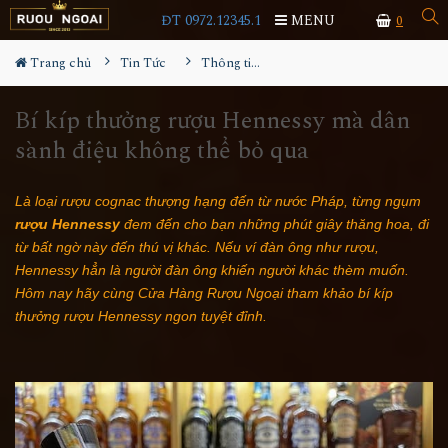
ĐT 0972.12345.1
MENU
0
Trang chủ
Tin Tức
Thông tin Rượu ngoại
Bí kíp thưởng rượu Hennessy mà dân
sành điệu không thể bỏ qua
Là loại rượu cognac thượng hạng đến từ nước Pháp, từng ngụm 
rượu Hennessy
 đem đến cho bạn những phút giây thăng hoa, đi 
từ bất ngờ này đến thú vị khác. Nếu ví đàn ông như rượu, 
Hennessy hẳn là người đàn ông khiến người khác thèm muốn. 
Hôm nay hãy cùng Cửa Hàng Rượu Ngoại tham khảo bí kíp 
thưởng rượu Hennessy ngon tuyệt đỉnh.