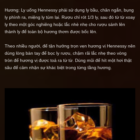
Hương: Ly uống Hennessy phải sử dụng ly bầu, chân ngắn, bụng 
ly phình ra, miệng ly túm lại. Rượu chỉ rót 1/3 ly, sau đó từ từ xoay 
ly theo một góc nghiêng hoặc lắc nhè nhẹ cho rượu sánh lên 
thành ly để toàn bộ hương thơm được bốc lên.
Theo nhiều người, để tận hưởng trọn vẹn hương vị Hennessy nên 
dùng lòng bàn tay để bọc ly rượu, chậm rãi lắc nhẹ theo vòng 
tròn để hương vị được toả ra từ từ. Dùng mũi để hít một hơi thật 
sâu để cảm nhận sự khác biệt trong từng tầng hương.