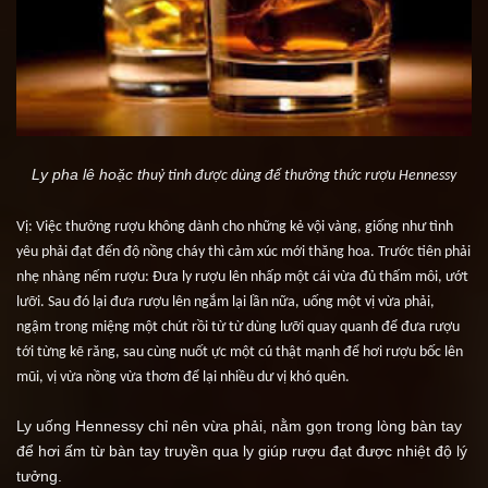
Ly pha lê hoặc th
uỷ tinh được dùng để thưởng thức rượu Hennessy
Vị: Việc thưởng rượu không dành cho những kẻ vội vàng, giống như tình 
yêu phải đạt đến độ nồng cháy thì cảm xúc mới thăng hoa. Trước tiên phải 
nhẹ nhàng nếm rượu: Đưa ly rượu lên nhấp một cái vừa đủ thấm môi, ướt 
lưỡi. Sau đó lại đưa rượu lên ngắm lại lần nữa, uống một vị vừa phải, 
ngậm trong miệng một chút rồi từ từ dùng lưỡi quay quanh để đưa rượu 
tới từng kẽ răng, sau cùng nuốt ực một cú thật mạnh để hơi rượu bốc lên 
mũi, vị vừa nồng vừa thơm để lại nhiều dư vị khó quên.
Ly uống Hennessy chỉ nên vừa phải, nằm gọn trong lòng bàn tay 
để hơi ấm từ bàn tay truyền qua ly giúp rượu đạt được nhiệt độ lý 
tưởng.