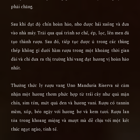
phải chăng.
Sau khi đạt độ chín hoàn hảo, nho được hái xuống và đưa
vào nhà máy. Trải qua quá trình sơ chế, ép, lọc, lên men đã
tạo thành rượu. Sau đó, tiếp tục được ủ trong các thùng
thép không gỉ dưới hầm rượu trong một khoảng thời gian
dài và chỉ đưa ra thị trường khi vang đạt hương vị hoàn hảo
nhất.
Thưởng thức ly rượu vang Uno Manduria Riserva sẽ cảm
nhận một hương thơm phức hợp từ trái cây như quả mận
chín, sim tím, mứt quả đen và hương vani. Rượu có tannin
mềm, xốp, béo ngậy với hương bơ và kem tươi. Rượu lan
tỏa trong khoang miệng và mượt mà dễ chịu với một kết
thúc ngọt ngào, tinh tế.