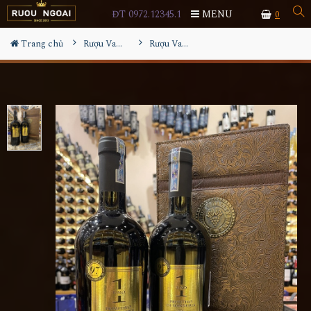
ĐT 0972.12345.1
MENU
0
Trang chủ
Rượu Vang Hộp Quà
Rượu Vang Uno Primitivo Riserva Hộp Quà Tết