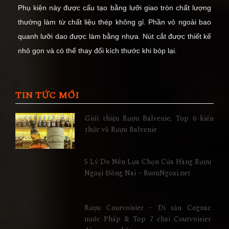
Phụ kiện này được cấu tạo bằng lưỡi giao tròn chất lượng
thường làm từ chất liệu thép không gỉ. Phần vỏ ngoài bao
quanh lưỡi dao được làm bằng nhựa. Nút cắt được thiết kế
nhỏ gọn và có thể thay đổi kích thước khi bóp lại.
TIN TỨC MỚI
Giới thiệu Rượu Balvenie, Top 6 kiến
thức về Rượu Balvenie
5 Lý Do Nên Lựa Chọn Cửa Hàng Rượu
Ngoại Đồng Nai – RuouNgoai.net
Rượu Courvoisier – Di sản Cognac
nước Pháp & Top 7 chai Courvoisier