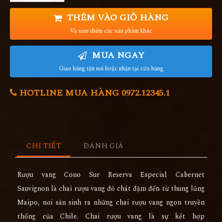
THÊM VÀO GIỎ HÀNG
Và xem thêm các sản phẩm khác
MUA NGAY
Giao hàng tận nơi hoặc nhận tại cửa hàng
HOTLINE MUA HÀNG 0972.12345.1
CHI TIẾT
ĐÁNH GIÁ
Rượu vang Cono Sur Reserva Especial Cabernet
Sauvignon là chai rượu vang đỏ chát đậm đến từ thung lũng
Maipo, nơi sản sinh ra những chai rượu vang ngon truyền
thống của Chile. Chai rượu vang là sự kết hợp