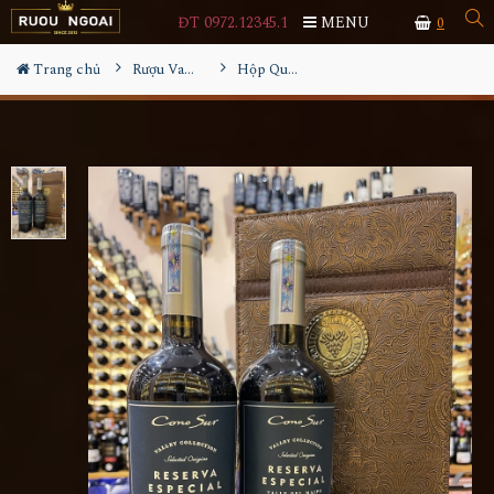
ĐT 0972.12345.1
MENU
0
Trang chủ
Rượu Vang Hộp Quà
Hộp Quà Tết Rượu Vang Cono Sur Reserva Especial Cabernet Sauvignon