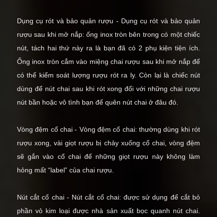
Dụng cụ rót và bảo quản rượu - Dụng cụ rót và bảo quản
rượu sau khi mở nắp: ống inox tròn bên trong có một chiếc
nút, tách hai thứ này ra là bạn đã có 2 phụ kiện tiện ích.
Ống inox tròn cắm vào miệng chai rượu sau khi mở nắp để
có thể kiểm soát lượng rượu rót ra ly. Còn lại là chiếc nút
dùng để nút chai sau khi rót xong đối với những chai rượu
nút bần hoặc vô tình bạn để quên nút chai ở đâu đó.
Vòng đệm cổ chai - Vòng đệm cổ chai: thường dùng khi rót
rượu xong, vài giọt rượu bị chảy xuống cổ chai, vòng đệm
sẽ gắn vào cổ chai để những giọt rượu này không làm
hỏng mất “label” của chai rượu.
Nút cắt cổ chai - Nút cắt cổ chai: được sử dụng để cắt bỏ
phần vỏ kim loại được nhà sản xuất bọc quanh nút chai.