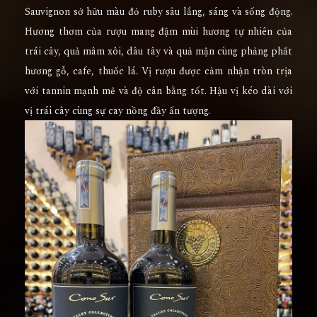
Sauvignon sở hữu màu đỏ ruby sâu lắng, sáng và sống động.
Hương thơm của rượu mang đậm mùi hương tự nhiên của
trái cây, quả mâm xôi, dâu tây và quả mận cùng phảng phất
hương gỗ, cafe, thuốc lá. Vị rượu được cảm nhận tròn trịa
với tannin mạnh mẽ và độ cân bằng tốt. Hậu vị kéo dài với
vị trái cây cùng sự cay nồng đầy ấn tượng.