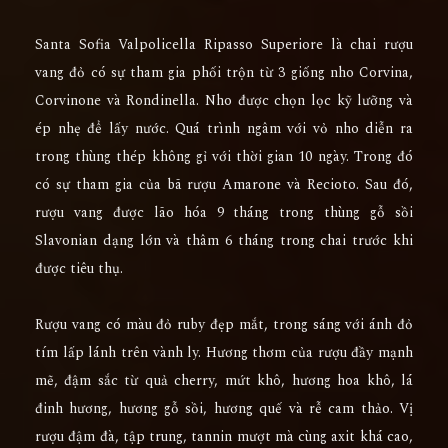
Santa Sofia Valpolicella Ripasso Superiore là chai rượu
vang đỏ có sự tham gia phối trộn từ 3 giống nho Corvina,
Corvinone và Rondinella. Nho được chọn lọc kỹ lưỡng và
ép nhẹ để lấy nước. Quá trình ngâm với vỏ nho diễn ra
trong thùng thép không gỉ với thời gian 10 ngày. Trong đó
có sự tham gia của bã rượu Amarone và Recioto. Sau đó,
rượu vang được lão hóa 9 tháng trong thùng gỗ sồi
Slavonian dạng lớn và thâm 6 tháng trong chai trước khi
được tiêu thụ.
Rượu vang có màu đỏ ruby đẹp mắt, trong sáng với ánh đỏ
tím lấp lánh trên vành ly. Hương thơm của rượu đầy mạnh
mẽ, đậm sắc từ quả cherry, mứt khô, hương hoa khô, lá
đinh hương, hương gỗ sồi, hương quế và rễ cam thảo. Vị
rượu đậm đà, tập trung, tannin mượt mà cùng axit khá cao,