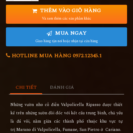
THÊM VÀO GIỎ HÀNG
Và xem thêm các sản phẩm khác
MUA NGAY
Giao hàng tận nơi hoặc nhận tại cửa hàng
HOTLINE MUA HÀNG 0972.12345.1
CHI TIẾT
ĐÁNH GIÁ
Những vườn nho cổ điển Valpolicella Ripasso được thiết
kế trên những sườn đồi dốc với kết cấu trung bình, chủ yếu
là đá vôi, nằm giữa các thành phố thuộc khu vực tự
trị Marano di Valpolicella, Fumane, San Pietro ở Cariano.