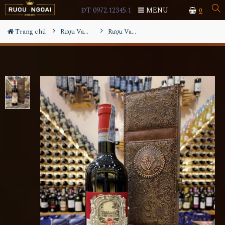
ĐT 0972.12345.1
MENU
0
Trang chủ
Rượu Vang Hộp Quà
Rượu Vang Santa Sofia Valpolicella Ripasso Hộp Da Cao Cấp