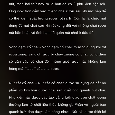
nút, tách hai thứ này ra là bạn đã có 2 phụ kiện tiện ích.
Ống inox tròn cắm vào miệng chai rượu sau khi mở nắp để
có thể kiểm soát lượng rượu rót ra ly. Còn lại là chiếc nút
dùng để nút chai sau khi rót xong đối với những chai rượu
nút bần hoặc vô tình bạn để quên nút chai ở đâu đó.
Vòng đệm cổ chai - Vòng đệm cổ chai: thường dùng khi rót
rượu xong, vài giọt rượu bị chảy xuống cổ chai, vòng đệm
sẽ gắn vào cổ chai để những giọt rượu này không làm
hỏng mất “label” của chai rượu.
Nút cắt cổ chai - Nút cắt cổ chai: được sử dụng để cắt bỏ
phần vỏ kim loại được nhà sản xuất bọc quanh nút chai.
Phụ kiện này được cấu tạo bằng lưỡi giao tròn chất lượng
thường làm từ chất liệu thép không gỉ. Phần vỏ ngoài bao
quanh lưỡi dao được làm bằng nhựa. Nút cắt được thiết kế