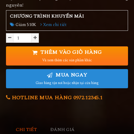
nguyên!
CHƯƠNG TRÌNH KHUYẾN MÃI
Giảm 510K
Xem chi tiết
THÊM VÀO GIỎ HÀNG
Và xem thêm các sản phẩm khác
MUA NGAY
Giao hàng tận nơi hoặc nhận tại cửa hàng
HOTLINE MUA HÀNG 0972.12345.1
CHI TIẾT
ĐÁNH GIÁ