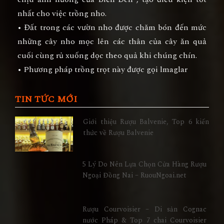
nhất cho việc trồng nho.
• Đất trong các vườn nho được chăm bón đến mức
những cây nho mọc lên các thân của cây ăn quả
cuối cùng rủ xuống dọc theo quả khi chúng chín.
• Phương pháp trồng trọt này được gọi lmaglar
TIN TỨC MỚI
Giới thiệu Rượu Balvenie, Top 6 kiến
thức về Rượu Balvenie
5 Lý Do Nên Lựa Chọn Cửa Hàng Rượu
Ngoại Đồng Nai – RuouNgoai.net
Rượu Courvoisier – Di sản Cognac
nước Pháp & Top 7 chai Courvoisier