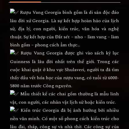
Rượu Vang Georgia bình gốm là di sản độc đáo
lâu đời xứ Georgia. Là sự kết hợp hoàn hảo của lịch
sử, địa lý, con người, kiến trúc, văn hóa và nghệ
thuật. Sự kết hợp của Đất sét – nho – làm vang – làm
bình gốm – phong cách ẩm thực…
Rượu Vang Georgia được ghi vào sách kỷ lục
Guinness là lâu đời nhất trên thế giới. Trong các
cuộc khai quật ở khu vực Shulaveri, người ta đã tìm
thấy dấu vết hóa học của rượu vang, có tuổi từ 6000-
5800 năm trước Công nguyên.
Mẫu thiết kế các chai gốm thường là mẫu linh
vật, con người, các nhân vật lịch sử hoặc kiến trúc.
Kiến trúc Georgia đã bị ảnh hưởng bởi nhiều
nền văn minh. Có một số phong cách kiến trúc cho
lâu đài, tháp, công sự và nhà thờ. Các công sự của