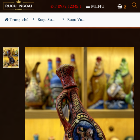
ĐT 0972.12345.1
MENU
0
Trang chủ
Rượu Sưu Tầm - Nga
Rượu Vang Gốm Georgia MS53