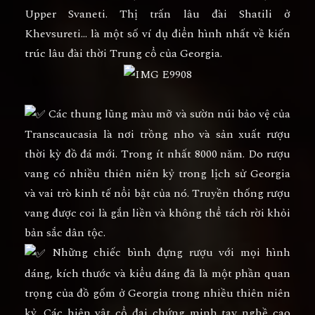
Upper Svaneti. Thị trấn lâu đài Shatili ở
Khevsureti… là một số ví dụ điển hình nhất về kiến
trúc lâu đài thời Trung cổ của Georgia.
Các thung lũng màu mỡ và sườn núi bảo vệ của
Transcaucasia là nơi trồng nho và sản xuất rượu
thời kỳ đồ đá mới. Trong ít nhất 8000 năm. Do rượu
vang có nhiều thiên niên kỷ trong lịch sử Georgia
và vai trò kinh tế nổi bật của nó. Truyền thống rượu
vang được coi là gắn liền và không thể tách rời khỏi
bản sắc dân tộc.
Những chiếc bình đựng rượu với mọi hình
dáng, kích thước và kiểu dáng đã là một phần quan
trọng của đồ gốm ở Georgia trong nhiều thiên niên
kỷ. Các hiện vật cổ đại chứng minh tay nghề cao