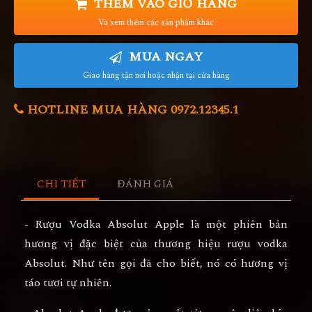
THÊM VÀO GIỎ HÀNG
Và xem thêm các sản phẩm khác
MUA NGAY
Giao hàng tận nơi hoặc nhận tại cửa hàng
HOTLINE MUA HÀNG 0972.12345.1
CHI TIẾT
ĐÁNH GIÁ
- Rượu Vodka Absolut Apple là một phiên bản
hương vị đặc biệt của thương hiệu rượu vodka
Absolut. Như tên gọi đã cho biết, nó có hương vị
táo tươi tự nhiên.