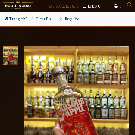
ĐT 0972.12345.1
MENU
0
Trang chủ
Rượu Pha Chế
Rượu Vodka Absolut Apple 1L