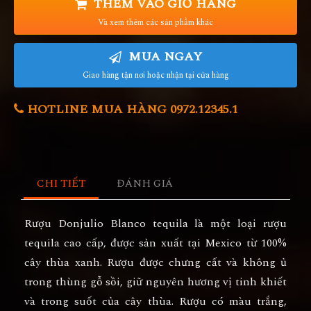
THÊM VÀO GIỎ HÀNG
Và xem thêm các sản phẩm khác
MUA NGAY
Giao hàng tận nơi hoặc nhận tại cửa hàng
HOTLINE MUA HÀNG 0972.12345.1
CHI TIẾT
ĐÁNH GIÁ
Rượu Donjulio Blanco tequila là một loại rượu
tequila cao cấp, được sản xuất tại Mexico từ 100%
cây thùa xanh. Rượu được chưng cất và không ủ
trong thùng gỗ sồi, giữ nguyên hương vị tinh khiết
và trong suốt của cây thùa. Rượu có màu trắng,