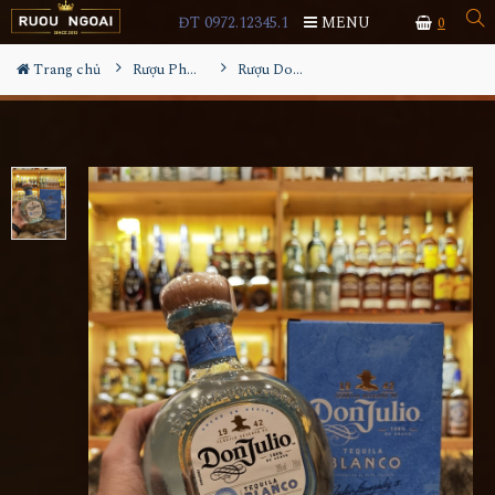
ĐT 0972.12345.1
MENU
0
Trang chủ
Rượu Pha Chế
Rượu Donjulio Blanco