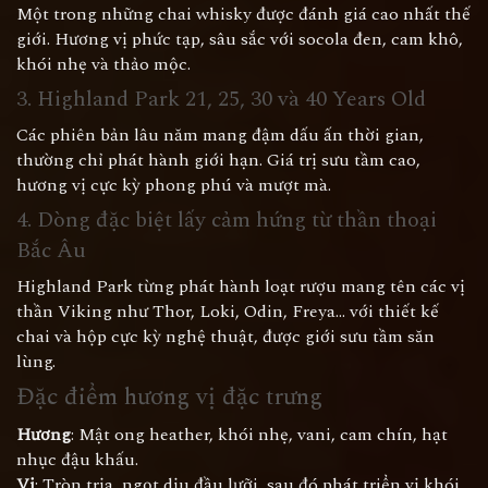
Một trong những chai whisky được đánh giá cao nhất thế
giới. Hương vị phức tạp, sâu sắc với socola đen, cam khô,
khói nhẹ và thảo mộc.
3. Highland Park 21, 25, 30 và 40 Years Old
Các phiên bản lâu năm mang đậm dấu ấn thời gian,
thường chỉ phát hành giới hạn. Giá trị sưu tầm cao,
hương vị cực kỳ phong phú và mượt mà.
4. Dòng đặc biệt lấy cảm hứng từ thần thoại
Bắc Âu
Highland Park từng phát hành loạt rượu mang tên các vị
thần Viking như Thor, Loki, Odin, Freya... với thiết kế
chai và hộp cực kỳ nghệ thuật, được giới sưu tầm săn
lùng.
Đặc điểm hương vị đặc trưng
Hương
: Mật ong heather, khói nhẹ, vani, cam chín, hạt
nhục đậu khấu.
Vị
: Tròn trịa, ngọt dịu đầu lưỡi, sau đó phát triển vị khói,