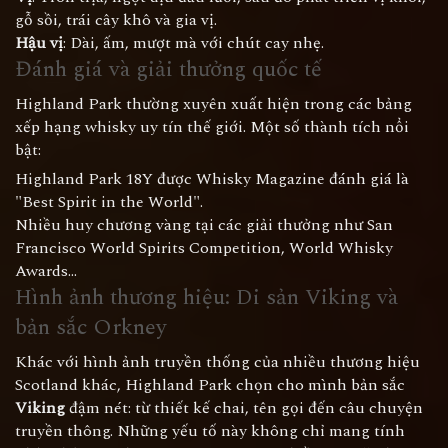
gỗ sồi, trái cây khô và gia vị.
Hậu vị
: Dài, ấm, mượt mà với chút cay nhẹ.
Đánh giá và giải thưởng quốc tế
Highland Park thường xuyên xuất hiện trong các bảng
xếp hạng whisky uy tín thế giới. Một số thành tích nổi
bật:
Highland Park 18Y được Whisky Magazine đánh giá là
"Best Spirit in the World".
Nhiều huy chương vàng tại các giải thưởng như San
Francisco World Spirits Competition, World Whisky
Awards...
Hình ảnh thương hiệu: Di sản Viking và
bản sắc Orkney
Khác với hình ảnh truyền thống của nhiều thương hiệu
Scotland khác, Highland Park chọn cho mình bản sắc
Viking
đậm nét: từ thiết kế chai, tên gọi đến câu chuyện
truyền thông. Những yếu tố này không chỉ mang tính