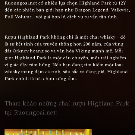
Ruoungoai.net có nhiều lựa chọn Highland Park từ 12Y
đến các phiên bản giới hạn như Dragon Legend, Valkyrie,
Full Volume… với giá hợp lý, dịch vụ tư vấn tận tình.
Rượu Highland Park không chỉ là một chai whisky – đó
là sự kết tinh của truyền thống hơn 200 năm, của vùng
đất Orkney hoang sơ và văn hóa Viking mạnh mẽ. Mỗi
giọt Highland Park là một câu chuyện, một trải nghiệm
vị giác đầy cảm hứng. Nếu bạn đang tìm kiếm một loại
whisky mang đậm cá tính, sâu sắc và đáng giá, Highland
Park chính là lựa chọn xứng tầm.
Tham khảo những chai rượu Highland Park
tại Ruoungoai.net: