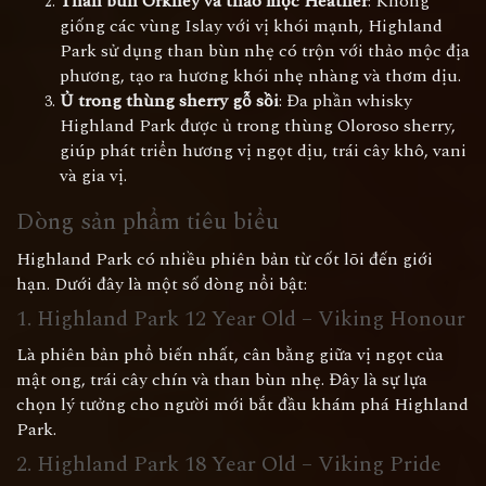
Than bùn Orkney và thảo mộc Heather
: Không
giống các vùng Islay với vị khói mạnh, Highland
Park sử dụng than bùn nhẹ có trộn với thảo mộc địa
phương, tạo ra hương khói nhẹ nhàng và thơm dịu.
Ủ trong thùng sherry gỗ sồi
: Đa phần whisky
Highland Park được ủ trong thùng Oloroso sherry,
giúp phát triển hương vị ngọt dịu, trái cây khô, vani
và gia vị.
Dòng sản phẩm tiêu biểu
Highland Park có nhiều phiên bản từ cốt lõi đến giới
hạn. Dưới đây là một số dòng nổi bật:
1. Highland Park 12 Year Old – Viking Honour
Là phiên bản phổ biến nhất, cân bằng giữa vị ngọt của
mật ong, trái cây chín và than bùn nhẹ. Đây là sự lựa
chọn lý tưởng cho người mới bắt đầu khám phá Highland
Park.
2. Highland Park 18 Year Old – Viking Pride