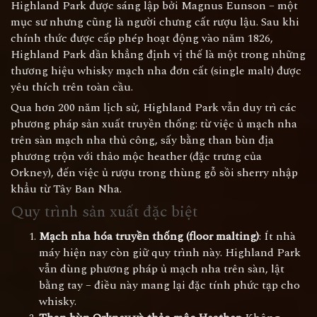
Highland Park được sáng lập bởi Magnus Eunson – một
mục sư nhưng cũng là người chưng cất rượu lậu. Sau khi
chính thức được cấp phép hoạt động vào năm 1826,
Highland Park dần khẳng định vị thế là một trong những
thương hiệu whisky mạch nha đơn cất (single malt) được
yêu thích trên toàn cầu.
Qua hơn 200 năm lịch sử, Highland Park vẫn duy trì các
phương pháp sản xuất truyền thống: từ việc ủ mạch nha
trên sàn mạch nha thủ công, sấy bằng than bùn địa
phương trộn với thảo mộc heather (đặc trưng của
Orkney), đến việc ủ rượu trong thùng gỗ sồi sherry nhập
khẩu từ Tây Ban Nha.
Quy trình sản xuất đặc biệt
Mạch nha hóa truyền thống (floor malting)
: Ít nhà
máy hiện nay còn giữ quy trình này. Highland Park
vẫn dùng phương pháp ủ mạch nha trên sàn, lật
bằng tay – điều này mang lại đặc tính phức tạp cho
whisky.