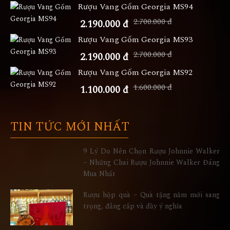
Rượu Vang Gốm Georgia MS94
2.700.000 đ
2.190.000 đ
Rượu Vang Gốm Georgia MS93
2.700.000 đ
2.190.000 đ
Rượu Vang Gốm Georgia MS92
1.600.000 đ
1.100.000 đ
TIN TỨC MỚI NHẤT
9 Lý Do Nên Chọn Rượu Johnnie Walker
– Những Chai Rượu Johnnie Walker Đáng
Mua Nhất
Rượu hộp quà – Quà tặng năm mới sang
trọng, đẳng cấp và đầy ý nghĩa