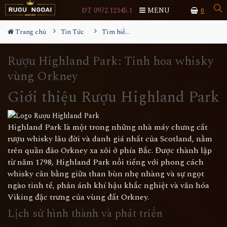
ĐT 0972.12345.1
MENU
0
Trang chủ
Tin Tức
Tìm hiểu về rượu
Rượu Highland Park: Tinh hoa whisky
vùng Orkney
Giới thiệu Rượu Highland Park
Highland Park là một trong những nhà máy chưng cất
rượu whisky lâu đời và danh giá nhất của Scotland, nằm
trên quần đảo Orkney xa xôi ở phía Bắc. Được thành lập
từ năm 1798, Highland Park nổi tiếng với phong cách
whisky cân bằng giữa than bùn nhẹ nhàng và sự ngọt
ngào tinh tế, phản ánh khí hậu khắc nghiệt và văn hóa
Viking đặc trưng của vùng đất Orkney.
Lịch sử hình thành và phát triển