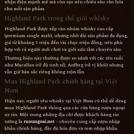
nhận diện mạnh mẽ mà còn tạo nên chiều sâu văn hóa
cho mỗi sản phẩm.
Highland Park trong thế giới whisky
Highland Park được xếp vào nhóm whisky cao cấp
(premium single malt), nhưng nhờ dải sản phẩm đa dạng,
giá từ khoảng 1 triệu đến vài chục triệu đồng, nên phù
hợp với cả người mới chơi và giới sưu tầm chuyên sâu.
Thương hiệu này thường được so sánh với các tên tuổi
như Macallan (về độ tinh tế), Ardbeg (về vị khói) nhưng
vẫn giữ bản sắc riêng không trộn lẫn.
Mua Highland Park chính hãng tại Việt
Nam
Hiện nay, người yêu whisky tại Việt Nam có thể dễ dàng
mua Highland Park thông qua các cửa hàng rượu ngoại
uy tín. Một trong những địa chỉ được khách hàng tin
tưởng là
ruoungoai.net
– chuyên cung cấp rượu nhập
khẩu chính hãng, đầy đủ hóa đơn và tem nhập khẩu.