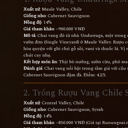
Xuất xứ
: Maule Valley, Chile
Giống nho
: Cabernet Sauvignon
Nồng độ
: 14%
Giá tham khảo
: ~900.000 VNĐ
Mô tả
: Chai vang đỏ từ nhà Undurraga, một trong 
vườn đơn (Single Vineyard) ở Maule Valley. Rượu
hòa quyện với ghi chú gỗ sồi, vani và thuốc lá. Vị
chút cay nhẹ.
Kết hợp món ăn
: Thịt bò nướng, sườn cừu, phô ma
Đánh giá
: Chai vang nổi bật trong tầm giá với cấu
Cabernet Sauvignon đậm đà. Điểm: 4.2/5.
2.
Trống Rượu Vang Chile S
Xuất xứ
: Central Valley, Chile
Giống nho
: Cabernet Sauvignon, Syrah
Nồng độ
: 14%
Giá tham khảo
: ~850.000 VNĐ (Giá tại Ruoungoai.n