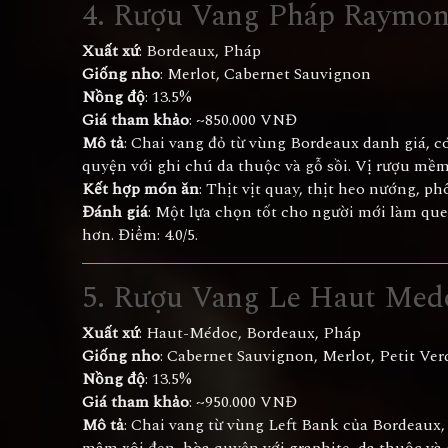
4.
Rượu Vang Pháp Raymon
Xuất xứ
: Bordeaux, Pháp
Giống nho
: Merlot, Cabernet Sauvignon
Nồng độ
: 13.5%
Giá tham khảo
: ~850.000 VNĐ
Mô tả
: Chai vang đỏ từ vùng Bordeaux danh giá, c
quyện với ghi chú da thuộc và gỗ sồi. Vị rượu mềm 
Kết hợp món ăn
: Thịt vịt quay, thịt heo nướng, ph
Đánh giá
: Một lựa chọn tốt cho người mới làm que
hơn. Điểm: 4.0/5.
5.
Rượu Vang Le Haut Med
Xuất xứ
: Haut-Médoc, Bordeaux, Pháp
Giống nho
: Cabernet Sauvignon, Merlot, Petit Ver
Nồng độ
: 13.5%
Giá tham khảo
: ~950.000 VNĐ
Mô tả
: Chai vang từ vùng Left Bank của Bordeaux