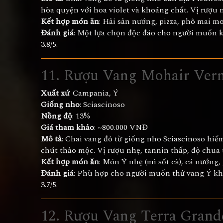
hòa quyện với hoa violet và khoáng chất. Vị rượu 
Kết hợp món ăn
: Hải sản nướng, pizza, phô mai mo
Đánh giá
: Một lựa chọn độc đáo cho người muốn 
3.8/5.
11. Rượu Vang Mohair Vern
Xuất xứ
: Campania, Ý
Giống nho
: Sciascinoso
Nồng độ
: 13%
Giá tham khảo
: ~800.000 VNĐ
Mô tả
: Chai vang đỏ từ giống nho Sciascinoso hiế
chút thảo mộc. Vị rượu nhẹ, tannin thấp, độ chua t
Kết hợp món ăn
: Món Ý nhẹ (mì sốt cà), cá nướng,
Đánh giá
: Phù hợp cho người muốn thử vang Ý kh
3.7/5.
12. Rượu Vang Terra Grand