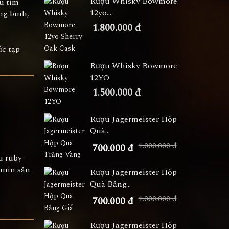
Rượu Whisky Bowmore
àu tím
12yo...
ng bình,
1.800.000 đ
ức tạp
Rượu Whisky Bowmore
12YO
1.500.000 đ
Rượu Jagermeister Hộp
Quà...
1.000.000 đ
700.000 đ
u ruby
annin săn
Rượu Jagermeister Hộp
Quà Băng...
1.000.000 đ
700.000 đ
Rượu Jagermeister Hộp