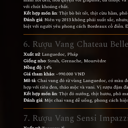
mâm xôi đen, hòa quyện với graphite, da thuộc và g
với chút khoáng chất.
Kết hợp món ăn
: Thịt bò bít tết, thịt cừu hầm, ph
Đánh giá
: Niên vụ 2013 không phải xuất sắc, nhưng
biệt với người yêu phong cách Bordeaux cổ điển. Đi
6.
Rượu Vang Chateau Belle
Xuất xứ
: Languedoc, Pháp
Giống nho
: Syrah, Grenache, Mourvèdre
Nồng độ
: 14%
Giá tham khảo
: ~990.000 VNĐ
Mô tả
: Chai vang đỏ từ vùng Languedoc, có màu đỏ
hợp với tiêu đen, thảo mộc và vani. Vị rượu đậm đà
Kết hợp món ăn
: Thịt đỏ nướng, thịt hươu, phô ma
Đánh giá
: Một chai vang dễ uống, phong cách hiện 
7. Rượu Vang Sensi Impazz