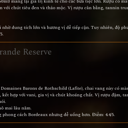
50ml) mang lại giá trị kinh tế cho các bữa tiệc lớn. Rượu có m
 với chút tiêu đen và thảo mộc. Vị rượu cân bằng, tannin tru
 nhờ dung tích lớn và hương vị dễ tiếp cận. Tuy nhiên, độ ph
5.
rande Reserve
h
 Domaines Barons de Rothschild (Lafite), chai vang này có mà
, kết hợp với vani, gia vị và chút khoáng chất. Vị rượu đậm, t
ói.
phô mai lâu năm.
ng phong cách Bordeaux nhưng dễ uống hơn. Điểm: 4.4/5.