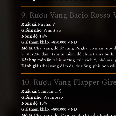
9. Rượu Vang Bacio Rosso V
Xuất xứ
: Puglia, Ý
Giống nho
: Primitivo
Nồng độ
: 14%
Giá tham khảo
: ~850.000 VNĐ
Mô tả
: Chai vang đỏ từ vùng Puglia, có màu ruby 
vị. Vị rượu đậm, tannin mềm, độ chua trung bình, 
Kết hợp món ăn
: Thịt nướng, xúc xích Ý, phô mai 
Đánh giá
: Chai vang đậm đà, dễ uống, phù hợp với 
10. Rượu Vang Flapper Gire
Xuất xứ
: Campania, Ý
Giống nho
: Piedirosso
Nồng độ
: 13%
Giá tham khảo
: ~800.000 VNĐ
Mô tả
: Chai vang đỏ từ giống nho bản địa Piediros