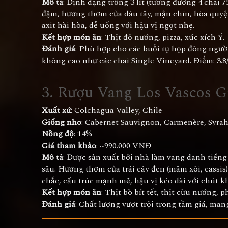
Mô tả
: Định dạng trống 3 lít (tương đương 4 chai 7
đậm, hương thơm của dâu tây, mận chín, hòa quyện
axit hài hòa, dễ uống với hậu vị ngọt nhẹ.
Kết hợp món ăn
: Thịt đỏ nướng, pizza, xúc xích Ý.
Đánh giá
: Phù hợp cho các buổi tụ họp đông người
không cao như các chai Single Vineyard. Điểm: 3.8/
3.
Rượu Vang Los Vascos G
Xuất xứ
: Colchagua Valley, Chile
Giống nho
: Cabernet Sauvignon, Carmenère, Syra
Nồng độ
: 14%
Giá tham khảo
: ~990.000 VNĐ
Mô tả
: Được sản xuất bởi nhà làm vang danh tiếng
sâu. Hương thơm của trái cây đen (mâm xôi, cassis)
chắc, cấu trúc mạnh mẽ, hậu vị kéo dài với chút kh
Kết hợp món ăn
: Thịt bò bít tết, thịt cừu nướng, 
Đánh giá
: Chất lượng vượt trội trong tầm giá, ma