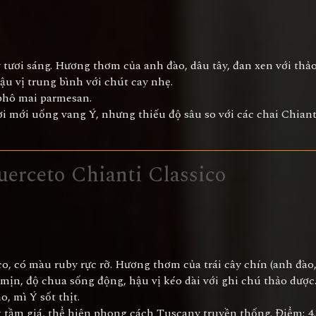
 tươi sáng. Hương thơm của anh đào, dâu tây, đan xen với thả
ậu vị trung bình với chút cay nhẹ.
 phô mai parmesan.
ời mới uống vang Ý, nhưng thiếu độ sâu so với các chai Chiant
uerceto Chianti Classico
o, có màu ruby rực rỡ. Hương thơm của trái cây chín (anh đà
n mịn, độ chua sống động, hậu vị kéo dài với ghi chú thảo dược
, mì Ý sốt thịt.
g tầm giá, thể hiện phong cách Tuscany truyền thống. Điểm: 4.