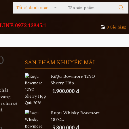
Tất cả danh mục
INE 0972.12345.1
0
Giỏ hàng
0
SẢN PHẨM KHUYẾN MÃI
Rượu Bowmore 12YO
Sherry Hộp...
chất
1.900.000 đ
u vang
i chai sẽ
á.
Rượu Whisky Bowmore
18YO...
n
5.800.000 đ