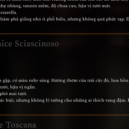
nhẹ nhàng, tannin mềm, độ chua cao, hậu vị tươi mát.
zzarella.
khám phá giống nho ít phổ biến, nhưng không quá phức tạp. 
ice Sciascinoso
m gặp, có màu ruby sáng. Hương thơm của trái cây đỏ, hoa hồn
ươi, hậu vị ngắn.
 phô mai tươi.
ác biệt, nhưng không lý tưởng cho những ai thích vang đậm. 
e Toscana