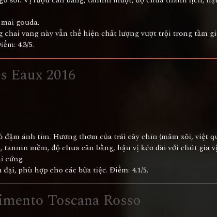
ỗ sồi. Vị rượu cân bằng, tannin mượt, độ chua thanh lịch, hậu
ô mai gouda.
 chai vang này vẫn thể hiện chất lượng vượt trội trong tầm gi
ểm: 4.3/5.
s Eaux 2016
 đậm ánh tím. Hương thơm của trái cây chín (mâm xôi, việt qu
, tannin mềm, độ chua cân bằng, hậu vị kéo dài với chút gia vị
i cứng.
đại, phù hợp cho các bữa tiệc. Điểm: 4.1/5.
imento Toscana Rosso