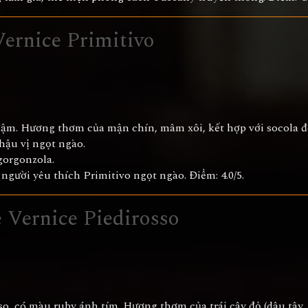
ernice Primitivo
đậm. Hương thơm của mận chín, mâm xôi, kết hợp với socola đ
hậu vị ngọt ngào.
gorgonzola.
người yêu thích Primitivo ngọt ngào. Điểm: 4.0/5.
 Vernice Piedirosso
so, có màu ruby ánh tím. Hương thơm của trái cây đỏ (dâu tây,