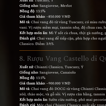
Xuất xứ
: Tuscany, Ý
Giống nho
: Sangiovese, Merlot
Nồng độ
: 13.5%
Giá tham khảo
: ~850.000 VNĐ
Mô tả
: Chai vang đỏ từ vùng Tuscany, có màu ruby
vani. Vị rượu mềm mại, tannin nhẹ, độ chua cao, h
Kết hợp món ăn
: Mì Ý sốt cà chua, thịt gà nướng,
Đánh giá
: Chai vang dễ tiếp cận, phù hợp cho ngư
Classico. Điểm: 3.9/5.
8. Rượu Vang Castello di Q
Xuất xứ
: Chianti Classico, Tuscany, Ý
Giống nho
: Sangiovese, Canaiolo
Nồng độ
: 13.5%
Giá tham khảo
: ~900.000 VNĐ
Mô tả
: Chai vang đỏ DOCG từ vùng Chianti Classic
xôi), thảo mộc, và gỗ sồi. Vị rượu cân bằng, tanni
Kết hợp món ăn
: Sườn cừu nướng, phô mai pecorino
Đánh giá
: Một chai Chianti Classico xuất sắc tron