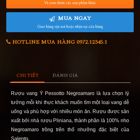
Và xem thêm các sản phẩm khác
MUA NGAY
Giao hàng tận nơi hoặc nhận tại cửa hàng
HOTLINE MUA HÀNG 0972.12345.1
CHI TIẾT
ĐÁNH GIÁ
Rượu v
ang Ý
Pessotto
Negroamaro là lựa chọn lý
tưởng mỗi khi thực khách muốn tìm một loại vang dễ
uống và phù hợp với nhiều món ăn. Rượu được sản
xuất bởi nhà rượu Pliniana, thành phần là 100% nho
Negroamaro trồng trên thổ nhưỡng đặc biệt của
Salento.