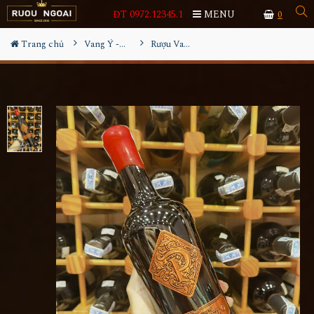
ĐT 0972.12345.1
MENU
0
Trang chủ
Vang Ý - Italia
Rượu Vang Pessotto Negroamaro