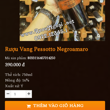
Rượu Vang Pessotto Negroamaro
Mã sản phẩm:
8033116407014250
390.000 đ
Thể tích: 750ml
Nồng độ: 16%
Xuất xứ: Ý
THÊM VÀO GIỎ HÀNG