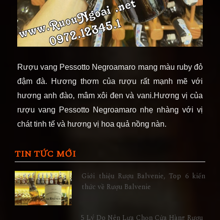
Rượu v
ang
Pessotto
Negroamaro
mang màu ruby đỏ
đậm đà. Hương thơm của rượu rất mạnh mẽ với
hương anh đào, mâm xôi đen và vani.Hương vị của
rượu vang
Pessotto
Negroamaro nhẹ nhàng với vị
chát tinh tế và hương vị hoa quả nồng nàn.
TIN TỨC MỚI
Giới thiệu Rượu Balvenie, Top 6 kiến
thức về Rượu Balvenie
5 Lý Do Nên Lựa Chọn Cửa Hàng Rượu