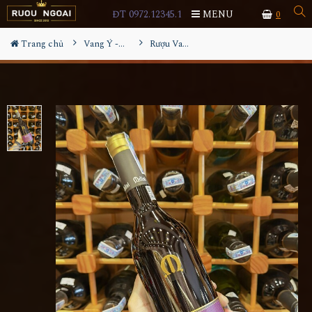
ĐT 0972.12345.1
MENU
0
Trang chủ
Vang Ý - Italia
Rượu Vang Delini Passieno Italia