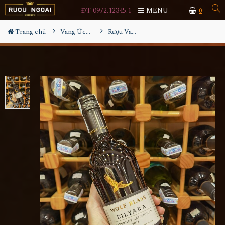
ĐT 0972.12345.1
MENU
0
Trang chủ
Vang Úc - Australia
Rượu Vang Wolf Blass Bilyara Cabernet Sauvignon