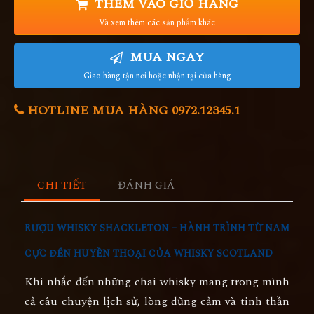
THÊM VÀO GIỎ HÀNG
Và xem thêm các sản phẩm khác
MUA NGAY
Giao hàng tận nơi hoặc nhận tại cửa hàng
HOTLINE MUA HÀNG 0972.12345.1
CHI TIẾT
ĐÁNH GIÁ
RƯỢU WHISKY SHACKLETON – HÀNH TRÌNH TỪ NAM
CỰC ĐẾN HUYỀN THOẠI CỦA WHISKY SCOTLAND
Khi nhắc đến những chai whisky mang trong mình
cả
câu chuyện lịch sử, lòng dũng cảm và tinh thần