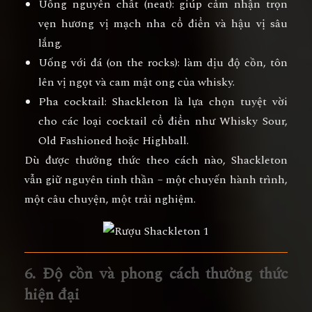
Uống nguyên chất (neat):
giúp cảm nhận trọn
vẹn hương vị mạch nha cổ điển và hậu vị sâu
lắng.
Uống với đá (on the rocks):
làm dịu độ cồn, tôn
lên vị ngọt và cam mật ong của whisky.
Pha cocktail:
Shackleton là lựa chọn tuyệt vời
cho các loại cocktail cổ điển như Whisky Sour,
Old Fashioned hoặc Highball.
Dù được thưởng thức theo cách nào, Shackleton
vẫn giữ nguyên tinh thần –
một chuyến hành trình,
một câu chuyện, một trải nghiệm.
6. Độ cồn và phong cách thưởng thức
hiện đại