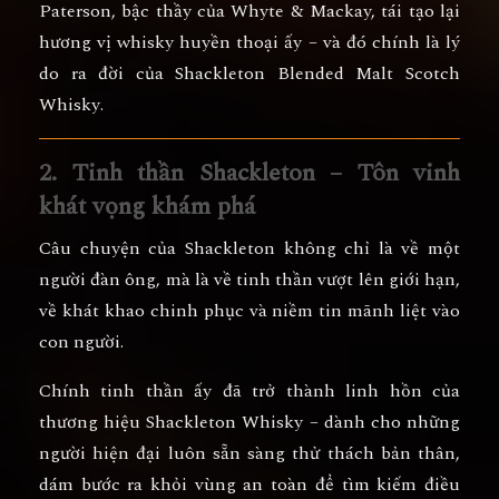
Paterson
, bậc thầy của Whyte & Mackay,
tái tạo lại
hương vị whisky huyền thoại ấy
– và đó chính là lý
do ra đời của
Shackleton Blended Malt Scotch
Whisky
.
2. Tinh thần Shackleton – Tôn vinh
khát vọng khám phá
Câu chuyện của Shackleton không chỉ là về một
người đàn ông, mà là về
tinh thần vượt lên giới hạn
,
về khát khao chinh phục và niềm tin mãnh liệt vào
con người.
Chính tinh thần ấy đã trở thành
linh hồn của
thương hiệu Shackleton Whisky
– dành cho những
người hiện đại luôn sẵn sàng thử thách bản thân,
dám bước ra khỏi vùng an toàn để tìm kiếm điều