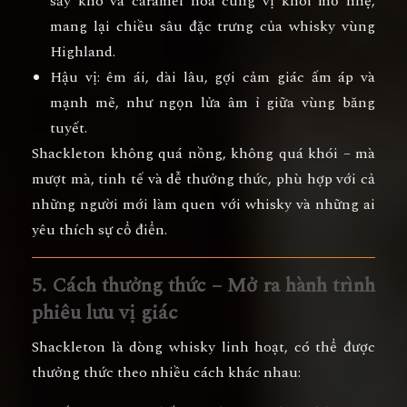
sấy khô và caramel hòa cùng vị khói mờ nhẹ,
mang lại chiều sâu đặc trưng của whisky vùng
Highland.
Hậu vị:
êm ái, dài lâu, gợi cảm giác ấm áp và
mạnh mẽ, như ngọn lửa âm ỉ giữa vùng băng
tuyết.
Shackleton không quá nồng, không quá khói – mà
mượt mà, tinh tế và dễ thưởng thức
, phù hợp với cả
những người mới làm quen với whisky và những ai
yêu thích sự cổ điển.
5. Cách thưởng thức – Mở ra hành trình
phiêu lưu vị giác
Shackleton là dòng whisky linh hoạt, có thể được
thưởng thức theo nhiều cách khác nhau
: