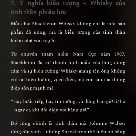
7. Ý nghĩa biểu tượng – Whisky của
tinh thần phiêu lưu
Mỗi chai
Shackleton Whisky
không chỉ là một sản
phẩm đồ uống, mà là
biểu tượng của tinh thần
khám phá con người
.
Từ chuyến thám hiểm Nam Cực năm 1907,
Shackleton đã trở thành
hình mẫu của lòng dũng
cảm và sự kiên cường
. Whisky mang tên ông không
chỉ tái hiện hương vị cổ điển, mà còn lan tỏa
thông
điệp sống mạnh mẽ
:
“Hãy bước tiếp, hãy tin tưởng, và đừng bao giờ từ bỏ
– ngay cả khi đối diện với băng giá.”
Đó cũng chính là tinh thần mà Johnnie Walker
từng tôn vinh – nhưng Shackleton thể hiện nó bằng