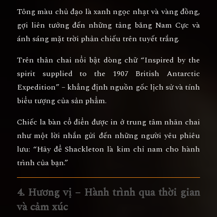
Tông màu chủ đạo là
xanh ngọc nhạt và vàng đồng
,
gợi liên tưởng đến những tảng băng Nam Cực và
ánh sáng mặt trời phản chiếu trên tuyết trắng.
Trên thân chai nổi bật dòng chữ
“Inspired by the
spirit supplied to the 1907 British Antarctic
Expedition”
– khẳng định nguồn gốc lịch sử và tính
biểu tượng của sản phẩm.
Chiếc
la bàn cổ điển
được in ở trung tâm nhãn chai
như một lời nhắn gửi đến những người yêu phiêu
lưu: “Hãy để Shackleton là kim chỉ nam cho hành
trình của bạn.”
4. Hương vị – Hành trình qua thời gian
và cảm xúc