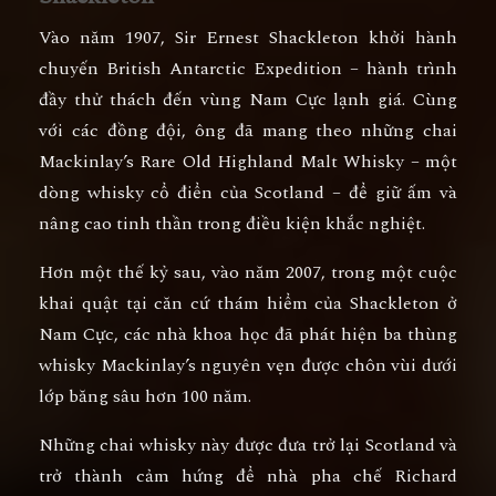
Vào năm 1907, Sir
Ernest Shackleton
khởi hành
chuyến
British Antarctic Expedition
– hành trình
đầy thử thách đến vùng Nam Cực lạnh giá. Cùng
với các đồng đội, ông đã mang theo những chai
Mackinlay’s Rare Old Highland Malt Whisky
– một
dòng whisky cổ điển của Scotland – để giữ ấm và
nâng cao tinh thần trong điều kiện khắc nghiệt.
Hơn một thế kỷ sau, vào năm
2007
, trong một cuộc
khai quật tại căn cứ thám hiểm của Shackleton ở
Nam Cực, các nhà khoa học đã phát hiện
ba thùng
whisky Mackinlay’s nguyên vẹn
được chôn vùi dưới
lớp băng sâu hơn 100 năm.
Những chai whisky này được đưa trở lại Scotland và
trở thành cảm hứng để nhà pha chế
Richard