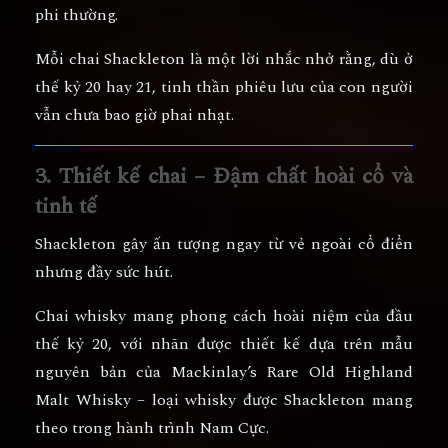
phi thường.
Mỗi chai Shackleton là
một lời nhắc nhở
rằng, dù ở
thế kỷ 20 hay 21, tinh thần phiêu lưu của con người
vẫn chưa bao giờ phai nhạt.
3. Thiết kế chai – Đậm chất hoài cổ và
tinh tế
Shackleton gây ấn tượng ngay từ vẻ ngoài cổ điển
nhưng đầy sức hút.
Chai whisky mang
phong cách hoài niệm của đầu
thế kỷ 20
, với nhãn được thiết kế dựa trên mẫu
nguyên bản của Mackinlay’s Rare Old Highland
Malt Whisky – loại whisky được Shackleton mang
theo trong hành trình Nam Cực.