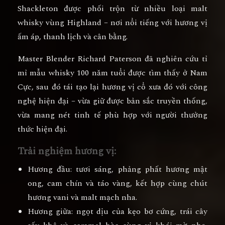
Shackleton được phối trộn từ nhiều loại
malt
whisky vùng Highland
– nơi nổi tiếng với hương vị
ấm áp, thanh lịch và cân bằng.
Master Blender Richard Paterson đã nghiên cứu tỉ
mỉ mẫu whisky 100 năm tuổi được tìm thấy ở Nam
Cực, sau đó
tái tạo lại hương vị cổ xưa đó
với công
nghệ hiện đại – vừa giữ được bản sắc truyền thống,
vừa mang nét tinh tế phù hợp với người thưởng
thức hiện đại.
Trải nghiệm hương vị:
Hương đầu:
tươi sáng, phảng phất hương mật
ong, cam chín và táo vàng, kết hợp cùng chút
hương vani và malt mạch nha.
Hương giữa:
ngọt dịu của kẹo bơ cứng, trái cây