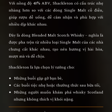
Với
nồng độ 40% ABV
, Shackleton có cấu trúc nhẹ
nhàng hơn so với các dòng Single Malt cổ điển,
giúp rượu
dễ uống, dễ cảm nhận và phù hợp với
nhiều dịp khác nhau
.
Đây là dòng
Blended Malt Scotch Whisky
– nghĩa là
được pha trộn từ nhiều loại Single Malt của các nhà
chưng cất khác nhau, tạo nên
hương vị hài hòa,
mượt mà và dễ chịu
.
Shackleton là lựa chọn lý tưởng cho:
Những buổi gặp gỡ bạn bè,
Các buổi tiệc nhẹ hoặc thưởng thức sau bữa tối,
Những người muốn khám phá whisky Scotland
nhưng không thích vị khói nặng.