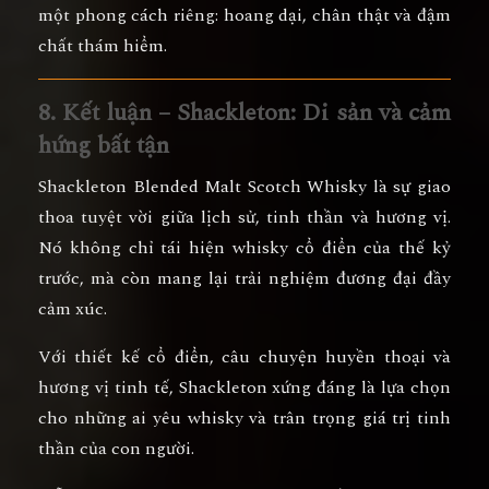
một phong cách riêng:
hoang dại, chân thật và đậm
chất thám hiểm.
8. Kết luận – Shackleton: Di sản và cảm
hứng bất tận
Shackleton Blended Malt Scotch Whisky
là sự giao
thoa tuyệt vời giữa
lịch sử, tinh thần và hương vị
.
Nó không chỉ tái hiện whisky cổ điển của thế kỷ
trước, mà còn mang lại trải nghiệm đương đại đầy
cảm xúc.
Với
thiết kế cổ điển, câu chuyện huyền thoại và
hương vị tinh tế
, Shackleton xứng đáng là lựa chọn
cho những ai yêu whisky và trân trọng giá trị tinh
thần của con người.