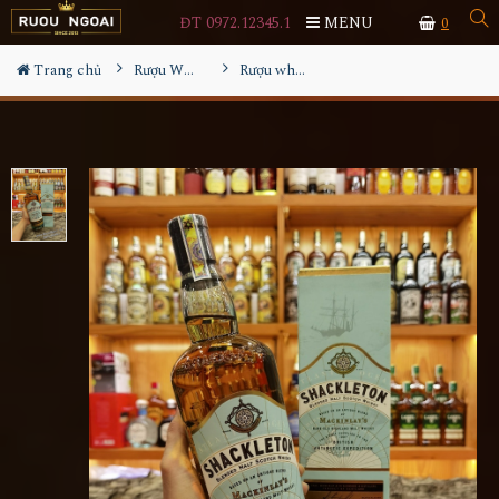
ĐT 0972.12345.1
MENU
0
Trang chủ
Rượu Whisky
Rượu whisky Shackleton