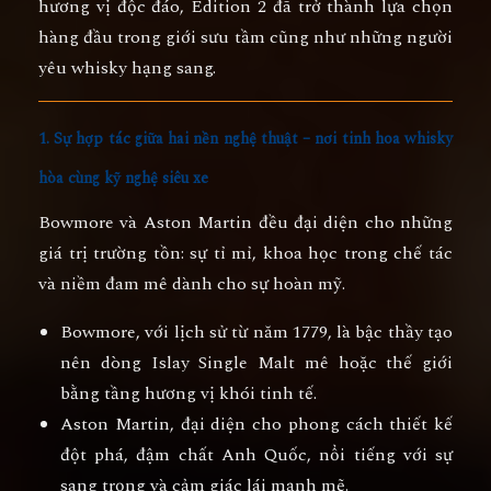
hương vị độc đáo, Edition 2 đã trở thành lựa chọn
hàng đầu trong giới sưu tầm cũng như những người
yêu whisky hạng sang.
1. Sự hợp tác giữa hai nền nghệ thuật – nơi tinh hoa whisky
hòa cùng kỹ nghệ siêu xe
Bowmore và Aston Martin đều đại diện cho những
giá trị trường tồn: sự tỉ mỉ, khoa học trong chế tác
và niềm đam mê dành cho sự hoàn mỹ.
Bowmore
, với lịch sử từ năm 1779, là bậc thầy tạo
nên dòng Islay Single Malt mê hoặc thế giới
bằng tầng hương vị khói tinh tế.
Aston Martin
, đại diện cho phong cách thiết kế
đột phá, đậm chất Anh Quốc, nổi tiếng với sự
sang trọng và cảm giác lái mạnh mẽ.