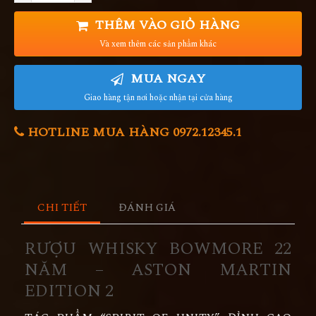
THÊM VÀO GIỎ HÀNG
Và xem thêm các sản phẩm khác
MUA NGAY
Giao hàng tận nơi hoặc nhận tại cửa hàng
HOTLINE MUA HÀNG 0972.12345.1
CHI TIẾT
ĐÁNH GIÁ
RƯỢU WHISKY BOWMORE 22
NĂM – ASTON MARTIN
EDITION 2