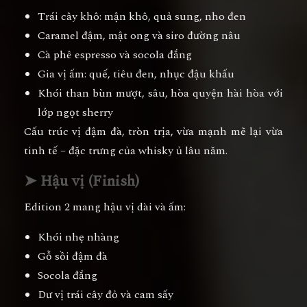
Trái cây khô: mận khô, quả sung, nho đen
Caramel đậm, mật ong và siro đường nâu
Cà phê espresso và socola đắng
Gia vị ấm: quế, tiêu đen, nhục đậu khấu
Khói than bùn mượt, sâu, hòa quyện hài hòa với
lớp ngọt sherry
Cấu trúc vị đậm đà, tròn trịa, vừa mạnh mẽ lại vừa
tinh tế – đặc trưng của whisky ủ lâu năm.
➤ Hậu vị (Finish)
Edition 2 mang hậu vị dài và ấm:
Khói nhẹ nhàng
Gỗ sồi đậm đà
Socola đắng
Dư vị trái cây đỏ và cam sấy