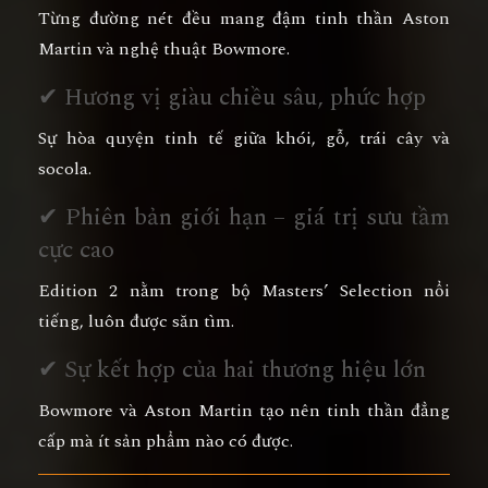
Từng đường nét đều mang đậm tinh thần Aston
Martin và nghệ thuật Bowmore.
✔ Hương vị giàu chiều sâu, phức hợp
Sự hòa quyện tinh tế giữa khói, gỗ, trái cây và
socola.
✔ Phiên bản giới hạn – giá trị sưu tầm
cực cao
Edition 2 nằm trong bộ Masters’ Selection nổi
tiếng, luôn được săn tìm.
✔ Sự kết hợp của hai thương hiệu lớn
Bowmore và Aston Martin tạo nên tinh thần đẳng
cấp mà ít sản phẩm nào có được.