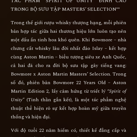
TÁC PHẨM “SPIRIT OF UNITY” ĐỈNH CAO
TRONG BỘ SƯU TẬP MASTERS’ SELECTION**
Trong thế giới rượu whisky thượng hạng, mỗi phiên
bản hợp tác giữa hai thương hiệu lớn luôn tạo nên
một dấu ấn tinh hoa khó quên. Khi Bowmore – nhà
chưng cất whisky lâu đời nhất đảo Islay – kết hợp
cùng Aston Martin – biểu tượng siêu xe Anh Quốc,
cả hai đã cho ra đời bộ sưu tập gây tiếng vang:
Bowmore x Aston Martin Masters’ Selection
. Trong
số đó, phiên bản
Bowmore 22 Years Old – Aston
Martin Edition 2
, lấy cảm hứng từ triết lý
“Spirit of
Unity”
(Tinh thần gắn kết), là một tác phẩm nghệ
thuật thể hiện rõ sự kết hợp hoàn mỹ giữa truyền
thống và hiện đại.
Với độ tuổi 22 năm hiếm có, thiết kế đẳng cấp và