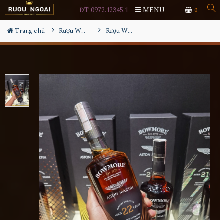
ĐT 0972.12345.1
MENU
0
Trang chủ
Rượu Whisky
Rượu Whisky Bowmore 22YO Aston Martin Edition 2