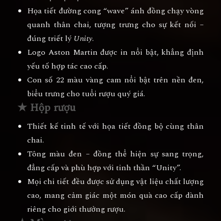
Họa tiết
đường cong “wave” ánh đồng
chạy vòng
quanh thân chai, tượng trưng cho sự kết nối –
đúng triết lý
Unity
.
Logo
Aston Martin
được in nổi bật, khẳng định
yếu tố hợp tác cao cấp.
Con số
22
màu vàng cam nổi bật trên nền đen,
biểu trưng cho tuổi rượu quý giá.
★ Hộp rượu
Thiết kế tinh tế với họa tiết đồng bộ cùng thân
chai.
Tông màu đen – đồng thể hiện sự sang trọng,
đẳng cấp và phù hợp với tinh thần “Unity”.
Mọi chi tiết đều được sử dụng vật liệu chất lượng
cao, mang cảm giác một món quà cao cấp dành
riêng cho giới thưởng rượu.