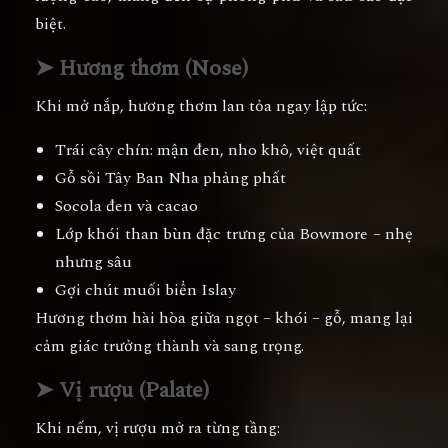
biệt.
➤ Hương thơm (Nose)
Khi mở nắp, hương thơm lan tỏa ngay lập tức:
Trái cây chín: mận đen, nho khô, việt quất
Gỗ sồi Tây Ban Nha phảng phất
Socola đen và cacao
Lớp khói than bùn đặc trưng của Bowmore – nhẹ
nhưng sâu
Gợi chút muối biển Islay
Hương thơm hài hòa giữa ngọt – khói – gỗ, mang lại
cảm giác trưởng thành và sang trọng.
➤ Vị rượu (Palate)
Khi nếm, vị rượu mở ra từng tầng: