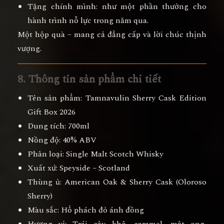
Tặng chính mình:
như một phần thưởng cho
hành trình nỗ lực trong năm qua.
Một hộp quà – mang cả
đẳng cấp và lời chúc thịnh
vượng
.
8. Thông tin sản phẩm chi tiết
Tên sản phẩm:
Tamnavulin Sherry Cask Edition
Gift Box 2026
Dung tích:
700ml
Nồng độ:
40% ABV
Phân loại:
Single Malt Scotch Whisky
Xuất xứ:
Speyside – Scotland
Thùng ủ:
American Oak & Sherry Cask (Oloroso
Sherry)
Màu sắc:
Hổ phách đỏ ánh đồng
Hương vị:
Trái cây khô, caramel, mật ong,