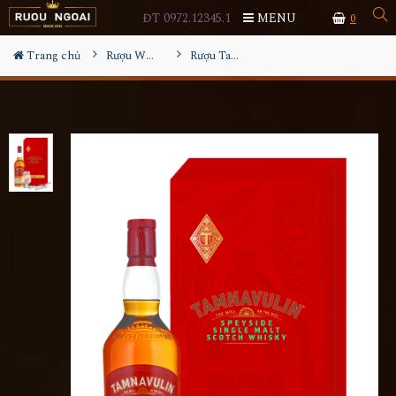
ĐT 0972.12345.1
MENU
0
Trang chủ
Rượu Whisky
Rượu Tamnavulin Sherry Cask Edition Hộp Quà 2026