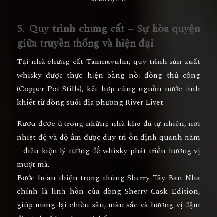
5. Quy trình chưng cất – Sự hòa quyện
giữa truyền thống và hiện đại
Tại nhà chưng cất Tamnavulin, quy trình sản xuất
whisky được thực hiện bằng
nồi đồng thủ công
(Copper Pot Stills)
, kết hợp cùng
nguồn nước tinh
khiết từ dòng suối địa phương River Livet.
Rượu được ủ trong
những nhà kho đá tự nhiên
, nơi
nhiệt độ và độ ẩm được duy trì ổn định quanh năm
– điều kiện lý tưởng để whisky phát triển hương vị
mượt mà.
Bước hoàn thiện trong
thùng Sherry Tây Ban Nha
chính là linh hồn của dòng Sherry Cask Edition,
giúp mang lại
chiều sâu, màu sắc và hương vị đậm