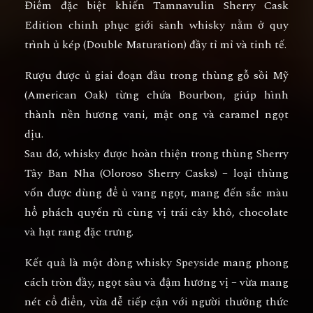
Điểm đặc biệt khiến
Tamnavulin Sherry Cask
Edition
chinh phục giới sành whisky nằm ở
quy
trình ủ kép (Double Maturation)
đầy tỉ mỉ và tinh tế.
Rượu được
ủ giai đoạn đầu trong thùng gỗ sồi Mỹ
(American Oak) từng chứa Bourbon
, giúp hình
thành nền hương
vani, mật ong và caramel ngọt
dịu
.
Sau đó, whisky được
hoàn thiện trong thùng Sherry
Tây Ban Nha (Oloroso Sherry Casks)
– loại thùng
vốn được dùng để ủ vang ngọt, mang đến
sắc màu
hổ phách quyến rũ cùng vị trái cây khô, chocolate
và hạt rang đặc trưng.
Kết quả là một dòng whisky Speyside mang phong
cách tròn đầy, ngọt sâu và đậm hương vị – vừa mang
nét cổ điển, vừa dễ tiếp cận với người thưởng thức