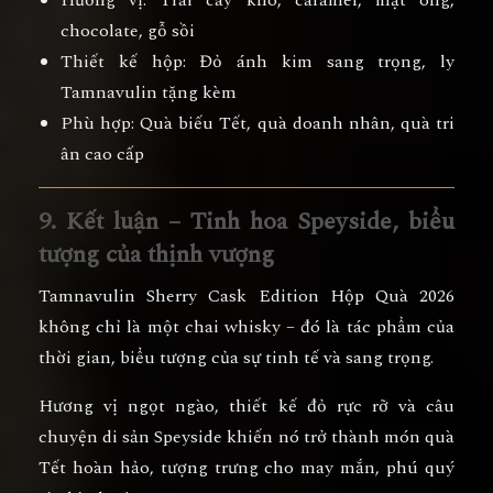
chocolate, gỗ sồi
Thiết kế hộp:
Đỏ ánh kim sang trọng, ly
Tamnavulin tặng kèm
Phù hợp:
Quà biếu Tết, quà doanh nhân, quà tri
ân cao cấp
9. Kết luận – Tinh hoa Speyside, biểu
tượng của thịnh vượng
Tamnavulin Sherry Cask Edition Hộp Quà 2026
không chỉ là một chai whisky – đó là
tác phẩm của
thời gian, biểu tượng của sự tinh tế và sang trọng.
Hương vị ngọt ngào, thiết kế đỏ rực rỡ và câu
chuyện di sản Speyside khiến nó trở thành
món quà
Tết hoàn hảo
, tượng trưng cho
may mắn, phú quý