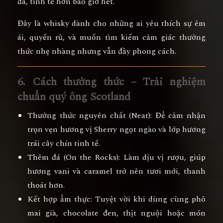
đà, tinh tế hơn bao giờ hết.
Đây là whisky dành cho những ai yêu thích sự êm
ái, quyến rũ, và muốn tìm kiếm cảm giác thưởng
thức nhẹ nhàng nhưng vẫn đầy phong cách.
6. Cách thưởng thức – Trải nghiệm
chuẩn quý ông Scotland
Thưởng thức nguyên chất (Neat):
Để cảm nhận
trọn vẹn hương vị Sherry ngọt ngào và lớp hương
trái cây chín tinh tế.
Thêm đá (On the Rocks):
Làm dịu vị rượu, giúp
hương vani và caramel trở nên tươi mới, thanh
thoát hơn.
Kết hợp ẩm thực:
Tuyệt vời khi dùng cùng
phô
mai già, chocolate đen, thịt nguội hoặc món