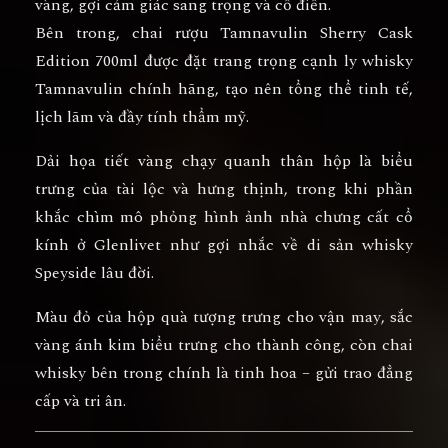
vàng, gợi cảm giác sang trọng và cổ điển.
Bên trong,
chai rượu Tamnavulin Sherry Cask
Edition 700ml
được đặt trang trọng cạnh
ly whisky
Tamnavulin chính hãng
, tạo nên tổng thể tinh tế,
lịch lãm và đầy tính thẩm mỹ.
Dải họa tiết vàng chạy quanh thân hộp là biểu
trưng của
tài lộc và hưng thịnh
, trong khi phần
khắc chìm mô phỏng hình ảnh
nhà chưng cất cổ
kính ở Glenlivet
như gợi nhắc về di sản whisky
Speyside lâu đời.
Màu đỏ của hộp quà tượng trưng cho
vận may
, sắc
vàng ánh kim biểu trưng cho
thành công
, còn chai
whisky bên trong chính là
tinh hoa – gửi trao đẳng
cấp và tri ân
.