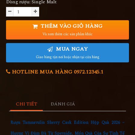
Dòng rượu: Single Malt
THÊM VÀO GIỎ HÀNG
Và xem thêm các sản phẩm khác
MUA NGAY
Giao hàng tận nơi hoặc nhận tại cửa hàng
HOTLINE MUA HÀNG 0972.12345.1
CHI TIẾT
ĐÁNH GIÁ
Rượu Tamnavulin Sherry Cask Edition Hộp Quà 2026 –
Hương Vị Đậm Đà Từ Speyside, Món Quà Của Sự Tinh Tế