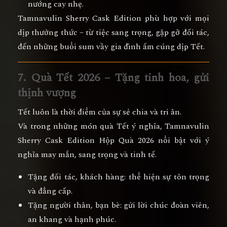
nướng cay nhẹ.
Tamnavulin Sherry Cask Edition phù hợp với
mọi
dịp thưởng thức
– từ tiệc sang trọng, gặp gỡ đối tác,
đến những buổi sum vầy gia đình ấm cúng dịp Tết.
7. Quà Tết 2026 – Tặng tinh hoa, gửi
thịnh vượng
Tết luôn là thời điểm của
sự sẻ chia và tri ân
.
Và trong những món quà Tết ý nghĩa,
Tamnavulin
Sherry Cask Edition Hộp Quà 2026
nổi bật với
ý
nghĩa may mắn, sang trọng và tinh tế.
Tặng đối tác, khách hàng:
thể hiện sự tôn trọng
và đẳng cấp.
Tặng người thân, bạn bè:
gửi lời chúc đoàn viên,
an khang và hạnh phúc.