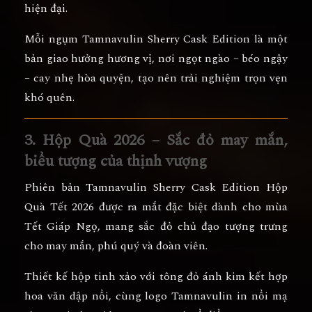
hiện đại.
Mỗi ngụm Tamnavulin Sherry Cask Edition là một
bản giao hưởng hương vị, nơi
ngọt ngào – béo ngậy
– cay nhẹ
hòa quyện, tạo nên trải nghiệm trọn vẹn
khó quên.
3. Hộp Quà 2026 – Sắc đỏ may mắn,
biểu tượng của thịnh vượng
Phiên bản
Tamnavulin Sherry Cask Edition Hộp
Quà Tết 2026
được ra mắt đặc biệt dành cho mùa
Tết Giáp Ngọ, mang sắc đỏ chủ đạo tượng trưng
cho
may mắn, phú quý và đoàn viên.
Thiết kế hộp tinh xảo với
tông đỏ ánh kim kết hợp
hoa văn dập nổi
, cùng logo
Tamnavulin
in nổi mạ