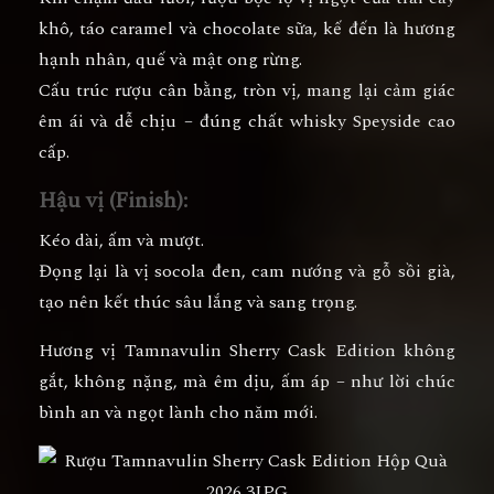
khô, táo caramel và chocolate sữa
, kế đến là hương
hạnh nhân, quế và mật ong rừng.
Cấu trúc rượu cân bằng, tròn vị, mang lại cảm giác
êm ái và dễ chịu – đúng chất whisky Speyside cao
cấp.
Hậu vị (Finish):
Kéo dài, ấm và mượt.
Đọng lại là vị
socola đen, cam nướng và gỗ sồi già
,
tạo nên kết thúc sâu lắng và sang trọng.
Hương vị Tamnavulin Sherry Cask Edition không
gắt, không nặng, mà êm dịu, ấm áp – như lời chúc
bình an và ngọt lành cho năm mới.