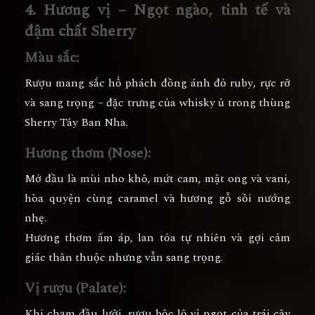
4. Hương vị – Ngọt ngào, tinh tế và
đậm chất Sherry
Màu sắc:
Rượu mang sắc
hổ phách đồng ánh đỏ ruby
, rực rỡ
và sang trọng – đặc trưng của whisky ủ trong thùng
Sherry Tây Ban Nha.
Hương thơm (Nose):
Mở đầu là
mùi nho khô, mứt cam, mật ong và vani
,
hòa quyện cùng
caramel và hương gỗ sồi nướng
nhẹ.
Hương thơm ấm áp, lan tỏa tự nhiên và gợi cảm
giác thân thuộc nhưng vẫn sang trọng.
Vị rượu (Palate):
Khi chạm đầu lưỡi, rượu bộc lộ
vị ngọt của trái cây