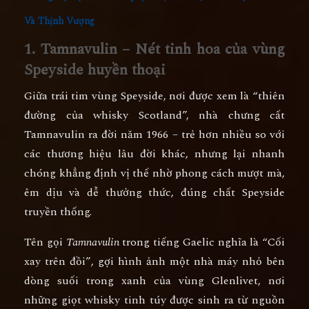
Và Thịnh Vượng
1. Tamnavulin – Nét tinh hoa của vùng
Speyside huyền thoại
Giữa trái tim vùng
Speyside
, nơi được xem là “thiên
đường của whisky Scotland”, nhà chưng cất
Tamnavulin
ra đời năm
1966
– trẻ hơn nhiều so với
các thương hiệu lâu đời khác, nhưng lại nhanh
chóng khẳng định vị thế nhờ phong cách
mượt mà,
êm dịu và dễ thưởng thức
, đúng chất Speyside
truyền thống.
Tên gọi
Tamnavulin
trong tiếng Gaelic nghĩa là
“Cối
xay trên đồi”
, gợi hình ảnh một nhà máy nhỏ bên
dòng suối trong xanh của vùng Glenlivet, nơi
những giọt whisky tinh túy được sinh ra từ
nguồn