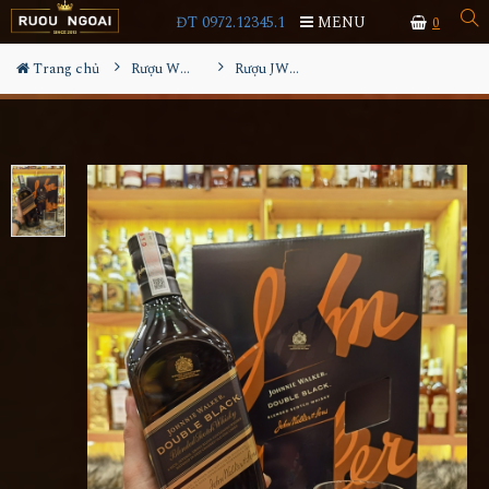
ĐT 0972.12345.1
MENU
0
Trang chủ
Rượu Whisky
Rượu JW Double Black 1L Hộp Quà 2024