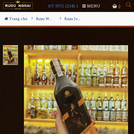
ĐT 0972.12345.1
MENU
0
Trang chủ
Rượu Whisky
Rượu Johnnie Walker Black Label icon 2023