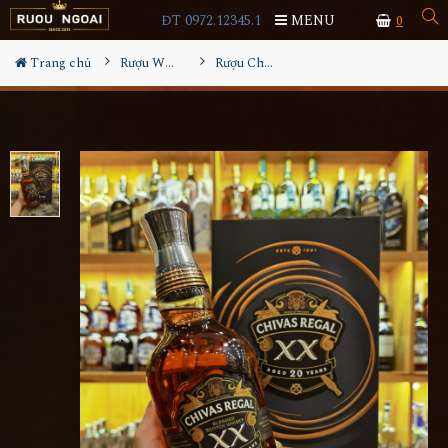
ĐT 0972.12345.1
MENU
0
Trang chủ
Rượu Whisky
Rượu Chivas Ultis XX 20YO