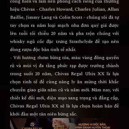
cống hiến và làm nên phòng cách riêng của thương
hiệu Chivas - Charles Howard, Charles Julian, Allan
Baillie, Jimmy Lang và Colin Scott - chúng tôi đã tự
tay chọn ra năm loại mạch nha đơn quý giá được
lên tuổi tối thiểu 20 năm và pha trộn chúng với
whisky ngũ cốc đặc trưng Strathclyde để tạo nên
dòng rượu độc bản tinh tế nhất.
- Với hương thơm bừng tỏa, màu vàng đồng quyến
rũ và mùi vị đa tầng phức tạp được trưởng thành
trong suốt 20 năm, Chivas Regal Ultis XX là lựa
chọn tinh tế để cùng nâng ly ăn mừng thời khắc
chuyển giao giữa năm cũ và năm mới. Năm nay, với
thiết kế đổi mới, diện mạo sang trọng và đẳng cấp,
Chivas Regal Ultis XX sẽ là lựa chọn hoàn hảo để
khởi đầu một tân niên bừng sắc.