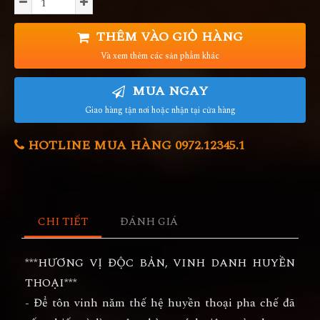
THÊM VÀO GIỎ HÀNG
Và xem thêm các sản phẩm khác
MUA NGAY
Giao hàng tận nơi hoặc nhận tại cửa hàng
HOTLINE MUA HÀNG 0972.12345.1
CHI TIẾT
ĐÁNH GIÁ
***HƯƠNG VỊ ĐỘC BẢN, VINH DANH HUYỀN
THOẠI***
- Để tôn vinh năm thế hệ huyền thoại pha chế đã