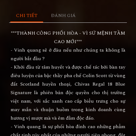
CHI TIẾT
ĐÁNH GIÁ
***THÀNH CÔNG PHỐI HÒA - VÌ SỨ MỆNH TẦM
CAO MỚI***
- Vinh quang sẽ ở đâu nếu như chúng ta không là
người bắt đầu ?
- Khởi đầu từ tâm huyết và được chế tác bởi bàn tay
điêu luyện của bậc thầy pha chế Colin Scott từ vùng
đất Scotland huyền thoại, Chivas Regal 18 Blue
Signature là phiên bản độc quyền cho thị trường
việt nam, với sắc xanh cao cấp biểu trưng cho sự
may mắn và thuận buồm trong kinh doanh cùng
hương vị mượt mà và êm đằm độc đáo.
- Vinh quang là sự phối hòa đỉnh cao những phẩm
chất tinh túy nhất của những người tiên phong, đột