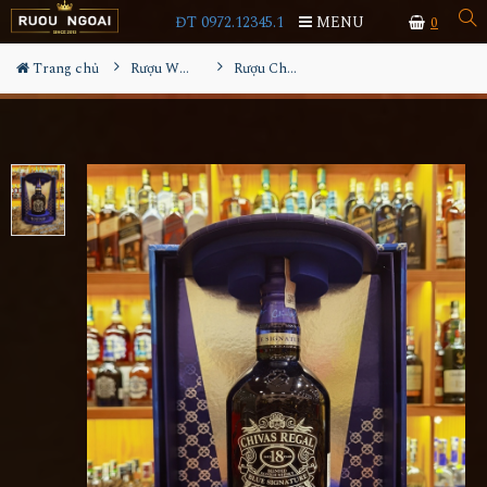
ĐT 0972.12345.1
MENU
0
Trang chủ
Rượu Whisky
Rượu Chivas 18YO Blue Hộp Quà 2023