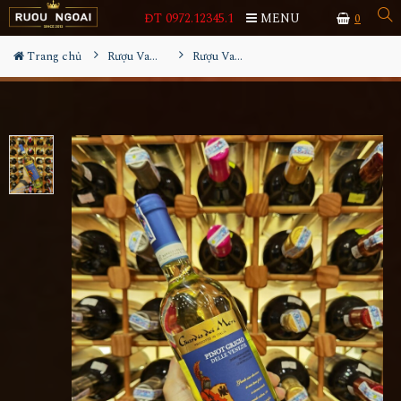
ĐT 0972.12345.1
MENU
0
Trang chủ
Rượu Vang
Rượu Vang Trắng Guardia Dei Mori Pinot Grigio