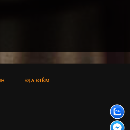
NH
ĐỊA ĐIỂM