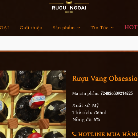
HOTL
OẠI
Giới thiệu
Sản phẩm
Tin Tức
Rượu Vang Obsessi
Mã sản phẩm:
724826309214225
Xuất xứ: Mỹ
Thể tích: 750ml
Nồng độ: 5%
HOTLINE MUA HÀNG 0