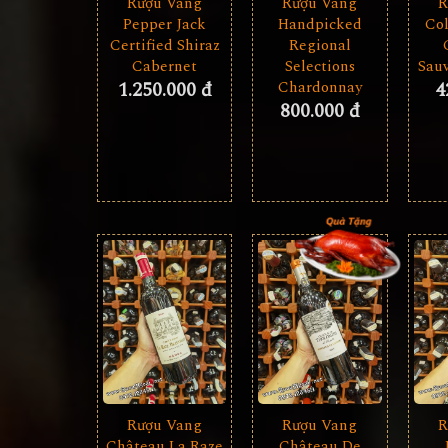
Rượu Vang
Rượu Vang
R
Pepper Jack
Handpicked
Col
Certified Shiraz
Regional
Cabernet
Selections
Sau
1.250.000 đ
Chardonnay
4
800.000 đ
Rượu Vang
R
Rượu Vang
Château La Raze
Château De