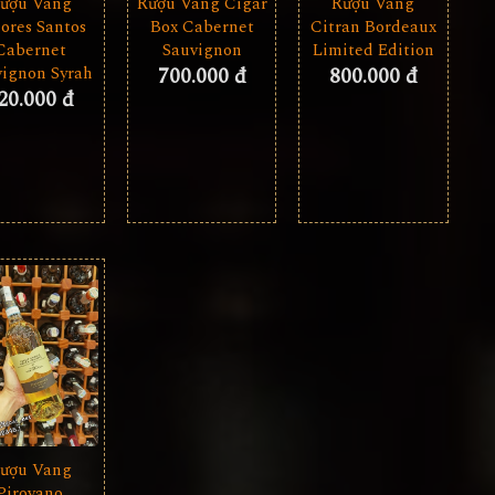
Rượu Vang Cigar
ượu Vang
Rượu Vang
Box Cabernet
ores Santos
Citran Bordeaux
Sauvignon
Cabernet
Limited Edition
700.000 đ
vignon Syrah
800.000 đ
20.000 đ
ượu Vang
Pirovano