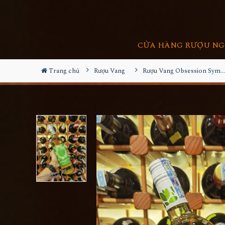
CỬA HÀNG RƯỢU NG
Trang chủ
Rượu Vang
Rượu Vang Obsession Symphony Apple