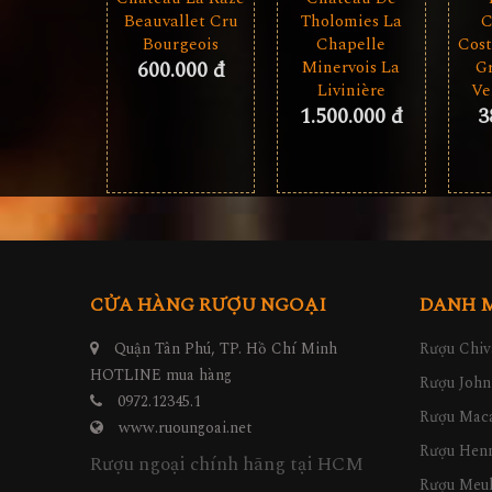
Beauvallet Cru
C
Tholomies La
Bourgeois
Cost
Chapelle
600.000 đ
Gr
Minervois La
Ve
Livinière
3
1.500.000 đ
CỬA HÀNG RƯỢU NGOẠI
DANH 
Quận Tân Phú, TP. Hồ Chí Minh
Rượu Chiv
HOTLINE mua hàng
Rượu John
0972.12345.1
Rượu Maca
www.ruoungoai.net
Rượu Hen
Rượu ngoại chính hãng tại HCM
Rượu Meu