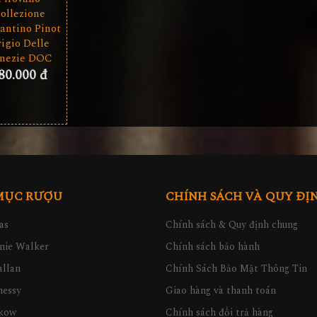
ollezione
antino Pinot
igio Delle
nezie DOC
80.000 đ
MỤC RƯỢU
CHÍNH SÁCH VÀ QUY ĐỊ
as
Chính sách & Quy định chung
nie Walker
Chính sách bảo hành
llan
Chính Sách Bảo Mật Thông Tin
nessy
Giao hàng và thanh toán
kow
Chính sách đổi trả hàng