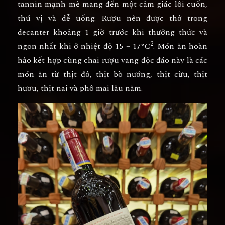
tannin mạnh mẽ mang đến một cảm giác lôi cuốn,
thú vị và dễ uống. Rượu nên được thở trong
decanter khoảng 1 giờ trước khi thưởng thức và
2
ngon nhất khi ở nhiệt độ 15 – 17°C
. Món ăn hoàn
hảo kết hợp cùng chai rượu vang độc đáo này là các
món ăn từ thịt đỏ, thịt bò nướng, thịt cừu, thịt
hươu, thịt nai và phô mai lâu năm.