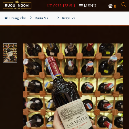
ĐT 0972.12345.1
MENU
0
Trang chủ
Rượu Vang
Rượu Vang Los Vascos Grande Reserve