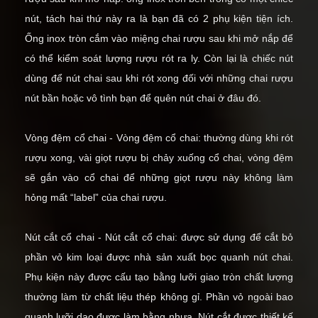
nút, tách hai thứ này ra là bạn đã có 2 phụ kiện tiện ích.
Ống inox tròn cắm vào miệng chai rượu sau khi mở nắp để
có thể kiểm soát lượng rượu rót ra ly. Còn lại là chiếc nút
dùng để nút chai sau khi rót xong đối với những chai rượu
nút bần hoặc vô tình bạn để quên nút chai ở đâu đó.
Vòng đệm cổ chai - Vòng đệm cổ chai: thường dùng khi rót
rượu xong, vài giọt rượu bị chảy xuống cổ chai, vòng đệm
sẽ gắn vào cổ chai để những giọt rượu này không làm
hỏng mất “label” của chai rượu.
Nút cắt cổ chai - Nút cắt cổ chai: được sử dụng để cắt bỏ
phần vỏ kim loại được nhà sản xuất bọc quanh nút chai.
Phụ kiện này được cấu tạo bằng lưỡi giao tròn chất lượng
thường làm từ chất liệu thép không gỉ. Phần vỏ ngoài bao
quanh lưỡi dao được làm bằng nhựa. Nút cắt được thiết kế