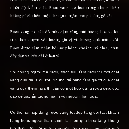
nhiệt độ kiểm soát. Rượu vang lão hóa trong thùng thép
không gỉ và thêm một thời gian ngắn trong thùng gỗ sồi.
Rượu vang có màu đỏ ruby đậm cùng mùi hương hoa violet
tím, hòa quyện với hương gia vị và hương quả mâm xôi.
Rượu được cảm nhận bởi sự phóng khoáng, vị chát, chua
đầy đặn và kéo dài ở hậu vị.
Với những người mê rượu, thích sưu tầm rượu thì một chai
vang quý đã là đủ rồi. Nhưng để nâng tầm giá trị của chai
vang quý thêm nữa thì cần có một hộp đựng rượu đẹp, độc
đáo để gây ấn tượng mạnh với người nhận quà.
Có thể nói hộp đựng rượu vang tết đẹp tặng đối tác, khách
hàng hoặc người thân chính là món quà biếu tặng không
thể thiếu đối với những người yêu rượu vang. Hộp quà