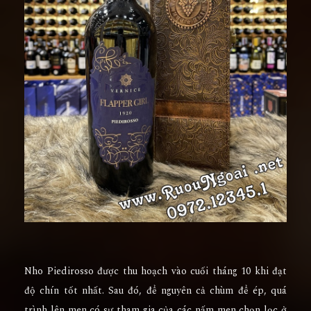
Nho Piedirosso được thu hoạch vào cuối tháng 10 khi đạt
độ chín tốt nhất. Sau đó, để nguyên cả chùm để ép, quá
trình lên men có sự tham gia của các nấm men chọn lọc ở