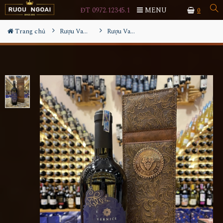
ĐT 0972.12345.1
MENU
0
Trang chủ
Rượu Vang
Rượu Vang Flapper Gire Vernice Piedirosso Hộp Da Đơn