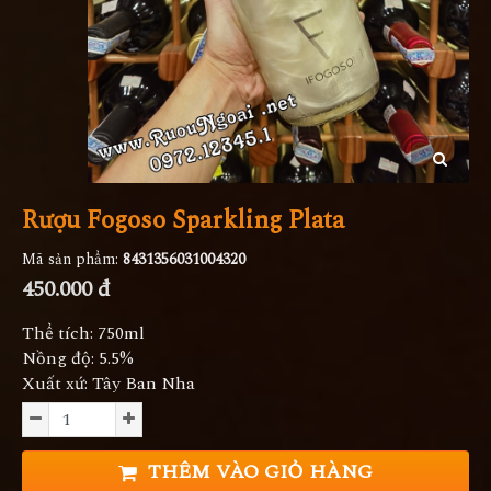
Rượu Fogoso Sparkling Plata
Mã sản phẩm:
8431356031004320
450.000 đ
Thể tích: 750ml
Nồng độ: 5.5%
Xuất xứ: Tây Ban Nha
THÊM VÀO GIỎ HÀNG