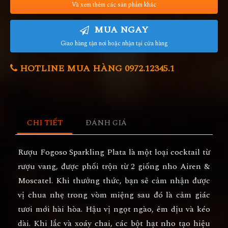
Và xem thêm các sản phẩm khác
MUA NGAY
Giao hàng tận nơi hoặc nhận tại cửa hàng
HOTLINE MUA HÀNG 0972.12345.1
CHI TIẾT
ĐÁNH GIÁ
Rượu Fogoso Sparkling Plata là một loại cocktail từ
rượu vang, được phối trộn từ 2 giống nho Airen &
Moscatel. Khi thưởng thức, bạn sẽ cảm nhận được
vị chua nhẹ trong vòm miệng sau đó là cảm giác
tươi mới hài hòa. Hậu vị ngọt ngào, êm dịu và kéo
dài. Khi lắc và xoáy chai, các bột hạt nho tạo hiệu