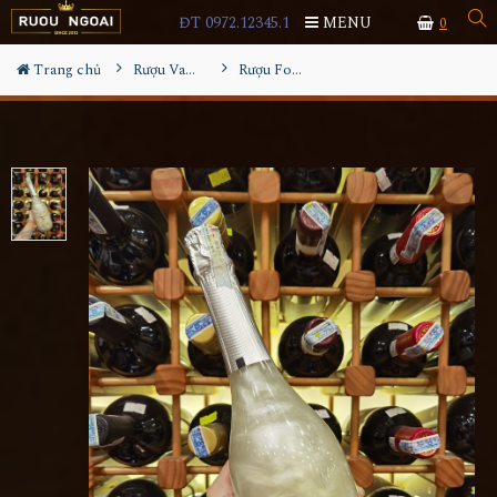
ĐT 0972.12345.1
MENU
0
Trang chủ
Rượu Vang
Rượu Fogoso Sparkling Plata