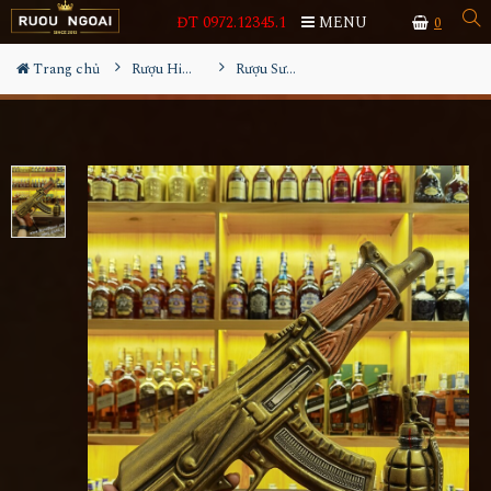
ĐT 0972.12345.1
MENU
0
Trang chủ
Rượu Hiếm - Cũ
Rượu Sưu Tầm Súng Ak47 Gold