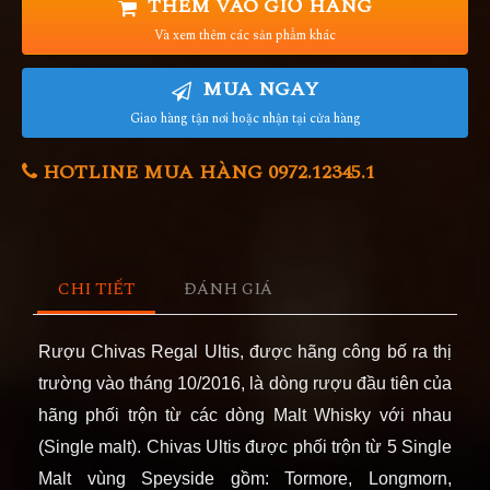
THÊM VÀO GIỎ HÀNG
Và xem thêm các sản phẩm khác
MUA NGAY
Giao hàng tận nơi hoặc nhận tại cửa hàng
HOTLINE MUA HÀNG 0972.12345.1
CHI TIẾT
ĐÁNH GIÁ
Rượu Chivas Regal Ultis, được hãng công bố ra thị
trường vào tháng 10/2016, là dòng rượu đầu tiên của
hãng phối trộn từ các dòng Malt Whisky với nhau
(Single malt). Chivas Ultis được phối trộn từ 5 Single
Malt vùng Speyside gồm: Tormore, Longmorn,