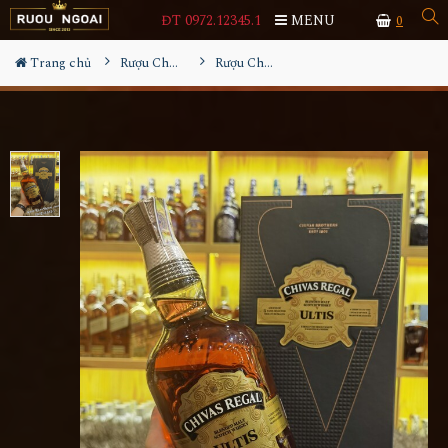
ĐT 0972.12345.1
MENU
0
Trang chủ
Rượu Chivas
Rượu Chivas Ultis 1000ml