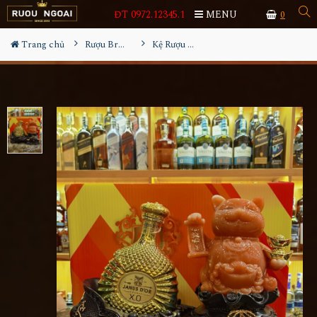
ĐT 0972.12345.1
MENU
0
Trang chủ
Rượu Brandy
Kệ Rượu Janus Dor XO - Mèo Thần Tài Đỏ 2023