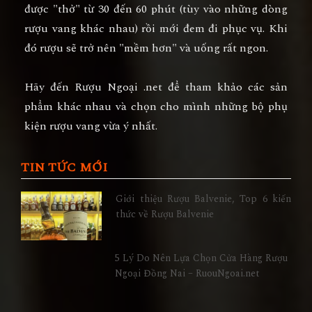
được "thở" từ 30 đến 60 phút (tùy vào những dòng
rượu vang khác nhau) rồi mới đem đi phục vụ. Khi
đó rượu sẽ trở nên "mềm hơn" và uống rất ngon.
Hãy đến Rượu Ngoại .net để tham khảo các sản
phẩm khác nhau và chọn cho mình những bộ phụ
kiện rượu vang vừa ý nhất.
TIN TỨC MỚI
Giới thiệu Rượu Balvenie, Top 6 kiến
thức về Rượu Balvenie
5 Lý Do Nên Lựa Chọn Cửa Hàng Rượu
Ngoại Đồng Nai – RuouNgoai.net