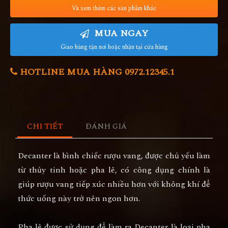
Và xem thêm các sản phẩm khác
MUA NGAY
Giao hàng tận nơi hoặc nhận tại cửa hàng
HOTLINE MUA HÀNG 0972.12345.1
CHI TIẾT
ĐÁNH GIÁ
Decanter là bình chiếc rượu vang, được chủ yếu làm
từ thủy tinh hoặc pha lê, có công dụng chính là
giúp rượu vang tiếp xúc nhiều hơn với không khí để
thức uống này trở nên ngon hơn.
Pha lê được sử dụng để làm ra Decanter là loại pha