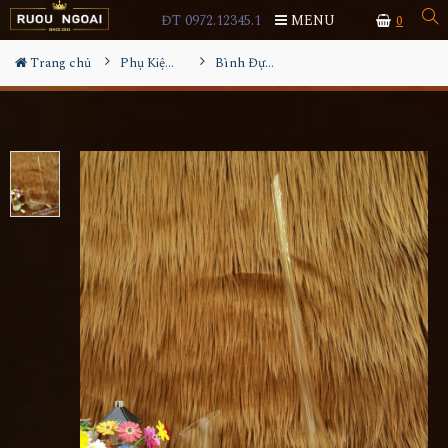
ĐT 0972.12345.1
MENU
0
Trang chủ
Phụ Kiện Rượu
Bình Đựng Rượu Vang - Decanter Dáng Đẹp M02