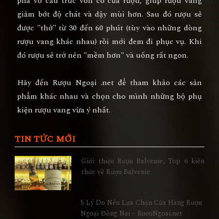
phá vỡ cấu trúc vốn có của rượu, giúp rượu vang
giảm bớt độ chát và dậy mùi hơn. Sau đó rượu sẽ
được "thở" từ 30 đến 60 phút (tùy vào những dòng
rượu vang khác nhau) rồi mới đem đi phục vụ. Khi
đó rượu sẽ trở nên "mềm hơn" và uống rất ngon.
Hãy đến Rượu Ngoại .net để tham khảo các sản
phẩm khác nhau và chọn cho mình những bộ phụ
kiện rượu vang vừa ý nhất.
TIN TỨC MỚI
Giới thiệu Rượu Balvenie, Top 6 kiến
thức về Rượu Balvenie
5 Lý Do Nên Lựa Chọn Cửa Hàng Rượu
Ngoại Đồng Nai – RuouNgoai.net