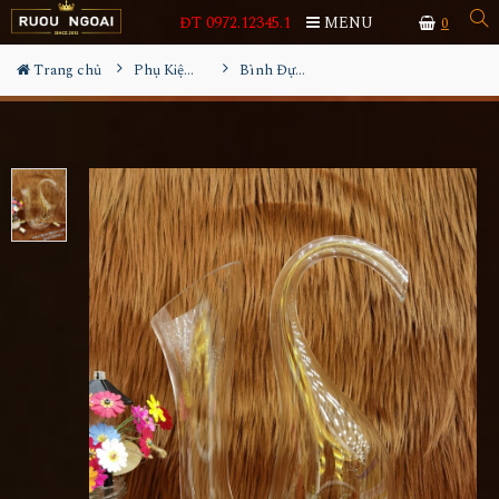
ĐT 0972.12345.1
MENU
0
Trang chủ
Phụ Kiện Rượu
Bình Đựng Rượu Vang - Decanter Dáng Đẹp M01